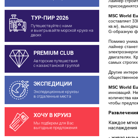
Лайнер строитс
присоединятся
MSC World Eu
ТУР-ПИР 2026
составляет 33
Путешествуйте с нами
кв.м), выходя
и выигрывайте морской круиз на
G-образную фо
двоих
Помимо уника
лайнер станет
электроэнерги
PREMIUM CLUB
двигателях. К
Авторские путешествия
самых строгих
с казахстанской группой
Другие интере
общественное 
ЭКСПЕДИЦИИ
MSC World Eu
Экспедиционные круизы
инноваций. Не
в отдаленные места
количества ка
чтобы предлож
Развлечения
ХОЧУ В КРУИЗ
Каждое мгнов
Мы подберем для Вас
наслаждения 
выгодные предложения
- живая музы