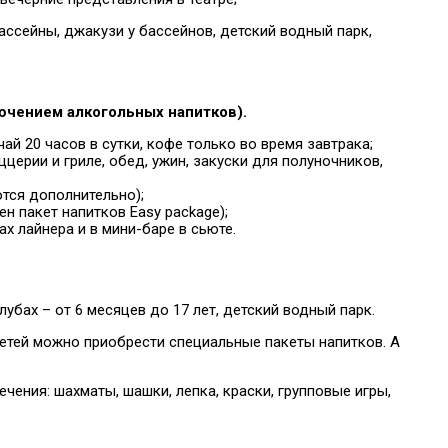
ссейны, джакузи у бассейнов, детский водный парк,
ючением алкогольных напитков).
чай 20 часов в сутки, кофе только во время завтрака;
иццерии и гриле, обед, ужин, закуски для полуночников,
аются дополнительно);
ен пакет напитков Easy package);
ах лайнера и в мини-баре в сьюте.
лубах – от 6 месяцев до 17 лет, детский водный парк.
детей можно приобрести специальные пакеты напитков. А
ения: шахматы, шашки, лепка, краски, групповые игры,