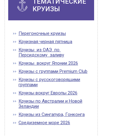
ТЕМАТИЧЕСКИЕ
КРУИЗЫ
Перегоночные круизы
Круизная черная пятница
Круизы из ОАЭ по
Персидскому заливу
Круизы вокруг Японии 2026
Круизы с группами Premium Club
Круизы с русскоговорящими
группами
Круизы вокруг Европы 2026
Круизы по Австралии и Новой
Зеландии
Круизы из Сингапура, Гонконга
Средиземное море 2026