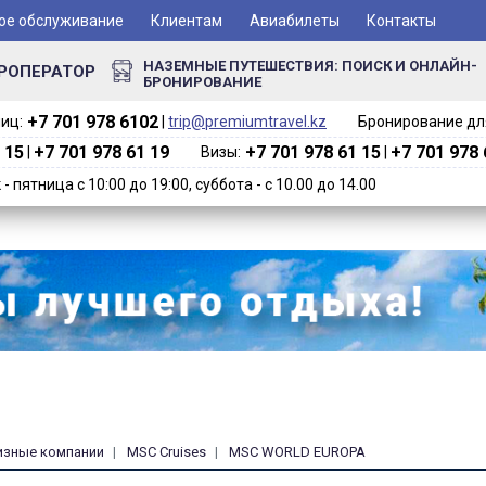
ое обслуживание
Клиентам
Авиабилеты
Контакты
НАЗЕМНЫЕ ПУТЕШЕСТВИЯ: ПОИСК И ОНЛАЙН-
РОПЕРАТОР
БРОНИРОВАНИЕ
+7 701 978 6102‬
иц:
|
trip@premiumtravel.kz
Бронирование для
 15
+7 701 978 61 19
+7 701 978 61 15
+7 701 978 
|
Визы:
|
 пятница с 10:00 до 19:00, суббота - с 10.00 до 14.00
изные компании
MSC Cruises
MSC WORLD EUROPA