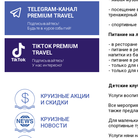
TELEGRAM-КАНАЛ
- посещение 
тренажерный 
PREMIUM TRAVEL
Подписывайтесь!
- спортивные
Будьте в курсе событий!
Питание на 
- в ресторане
TIKTOK PREMIUM
- питание в р
TRAVEL
напитки из б
- питание в р
Подписывайтесь!
- только для 
У нас интересно!
- только для 
Детские кл
Услуги воспит
КРУИЗНЫЕ АКЦИИ
И СКИДКИ
Все мероприя
также предла
КРУИЗНЫЕ
Для маленьки
НОВОСТИ
спортивные т
Услуги няни 