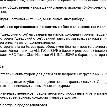
всех общественных помещений лайнера, включая библиотеку, ба
зал;
 игры: настольный теннис, мини-гольф, шаффлборд
лайнере организовано по системе «Все включено» (за искл
 "шведский стол" на станции напитков: холодная, горячая вода, 
есторане "шведский стол": ранний завтрак, завтрак, закуски в п
ара оплачиваются дополнительно;
есторане a la carte: завтрак, обед, ужин без напитков (оплачив
кают Aurea: напитки ALL INCLUSIVE в барах и ресторанах (включ
кают MSC Yacht Club: Напитки ALL INCLUSIVE в барах и ресторан
убы
ателей и аниматоров для детей пяти возрастных групп в мини-к
тия в детских клубах проводятся на иностранных языках. Для 
гаются специальные семейные экскурсии.
х путешественников предлагается многообразные игры и развлеч
урниры, вечеринки, концерты и многое другое.
на борту не предоставляются.