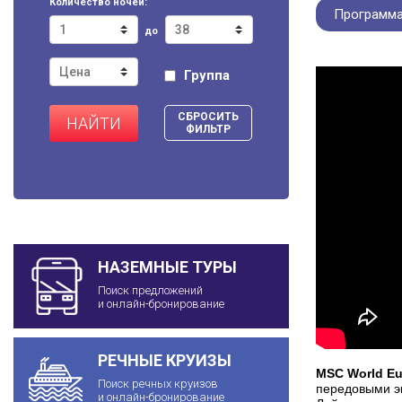
Количество ночей:
Программа
до
Группа
СБРОСИТЬ
НАЙТИ
ФИЛЬТР
НАЗЕМНЫЕ ТУРЫ
Поиск предложений
и онлайн-бронирование
РЕЧНЫЕ КРУИЗЫ
MSC World Eu
Поиск речных круизов
передовыми эк
и онлайн-бронирование