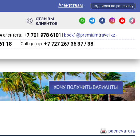
Агентствам
подписка на рассылку
ОТЗЫВЫ
КЛИЕНТОВ
+7 701 978 6101‬
 агентств:
|
book1@premiumtravel.kz
61 18
+7 727 267 36 37 / 38
Call-центр:
распечатать