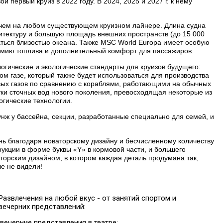
ой первый круиз в 2022 году. В 2024, 2025 и 2027 г. к нему
 чем на любом существующем круизном лайнере. Длина судна
итектуру и большую площадь внешних пространств (до 15 000
аться близостью океана. Также MSC World Europa имеет особую
омию топлива и дополнительный комфорт для пассажиров.
огические и экологические стандарты для круизов будущего:
 газе, который также будет использоваться для производства
овых газов по сравнению с кораблями, работающими на обычных
ки сточных вод нового поколения, превосходящая некоторые из
огические технологии.
нж у бассейна, секции, разработанные специально для семей, и
ь благодаря новаторскому дизайну и бесчисленному количеству
укции в форме буквы «Y» в кормовой части, и большего
торским дизайном, в котором каждая деталь продумана так,
ше не видели!
Развлечения на любой вкус - от занятий спортом и
ечерних представлений:
вечерние представления в театре;