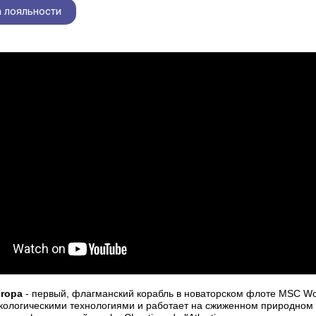
 лояльности
ropa
- первый, флагманский корабль в новаторском флоте MSC Wo
ологическими технологиями и работает на сжиженном природном га