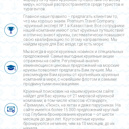
миру», который распространяется среди туристов и
турагентов.
Главное наше правило – предлагать клиентам то,
что мы хорошо знаем. Premium Travel Company
-круизный эксперт № 1 в Казахстане. Все сотрудники
нашей компании имеют опыт круизных путешествий
и отлично знают круизы, систематически повышают
свою квалификацию по этому направлению. Мы
найдем круиз для Вас везде, где есть море.
Мы всегда в курсе круизных новинок и специальных
предложений. Самые выгодные круизные акции
отражены на сайте. Регулярный анализ
изменяющихся ценовых предложений на морские
круизы позволяет предлагать Вам лучшее. Мы
рекомендуем Вам круизы от крупнейших круизных
компаний в мире, с новейшим флотом и самыми
продвинутыми инновациями.
Круизный поисковик на нашем круизном сайте
найдет для Вас круизы от 21 мировой круизной
компании, в том числе: классов «Стандарт»,
«Премиум», «Люкс», на яхтах и даже парусниках. На
сайте имеется более 15 000 предложений круглый
год. Глубина бронирования круизов – от шести
месяцев до двух лет. Кругосветные круизы
бронируются не менее, чем за 10 месяцев, до их
начала.