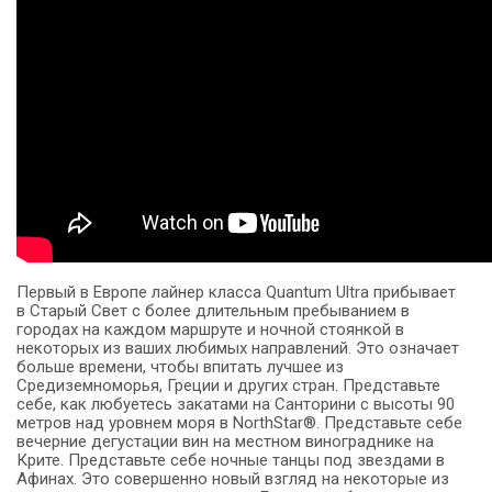
Первый в Европе лайнер класса Quantum Ultra прибывает
в Старый Свет с более длительным пребыванием в
городах на каждом маршруте и ночной стоянкой в
некоторых из ваших любимых направлений. Это означает
больше времени, чтобы впитать лучшее из
Средиземноморья, Греции и других стран. Представьте
себе, как любуетесь закатами на Санторини с высоты 90
метров над уровнем моря в NorthStar®. Представьте себе
вечерние дегустации вин на местном винограднике на
Крите. Представьте себе ночные танцы под звездами в
Афинах. Это совершенно новый взгляд на некоторые из