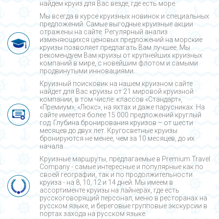
найдем круиз для Вас везде, где есть море.
Мы всегда в курсе круизных новинок и специальных
предложений. Самые выгодные круизные акции
отражены на сайте. Регулярный анализ
изменяющихся ценовых предложений на морские
круизы позволяет предлагать Вам лучшее. Мы
рекомендуем Вам круизы от крупнейших круизных
компаний в мире, с новейшим флотом и самыми
продвинутыми инновациями.
Круизный поисковик на нашем круизном сайте
найдет для Вас круизы от 21 мировой круизной
компании, в том числе: классов «Стандарт»,
«Премиум», «Люкс», на яхтах и даже парусниках. На
сайте имеется более 15 000 предложений круглый
год. Глубина бронирования круизов – от шести
месяцев до двух лет. Кругосветные круизы
бронируются не менее, чем за 10 месяцев, до их
начала.
Круизные маршруты, предлагаемые в Premium Travel
Company - cамые интересные и популярные как по
своей географии, так и по продолжительности
круиза - на 8, 10, 12 и 14 дней. Мы имеем в
ассортименте круизы на лайнерах, где есть
русскоговорящий персонал, меню в ресторанах на
русском языке, и береговые групповые экскурсии в
портах захода на русском языке.