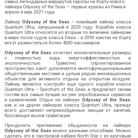
самых легендарных маршрутов Европы на борту нового
лайнера Odyssey of the Seas — первые круизы из Рима в
апреле и мае 2021 года.
Лайнер
Odyssey of the Seas
– новейший лайнер класса
Quantum Ultra, запущенный в 2020 году. Корабли класса
Quantum Ultra относятся ко вторым по величине лайнерам
в мире после судов класса Oasis - в 2090 каютах на борту
могут разместиться более 4000 пассажиров.
Odyssey
of
the
Seas
сочетает исключительные размеры
с плавностью хода, энергоэффективностью и
экологичностью. Грамотно спроектированное
пространство кают дополняется многофункциональными
общественными местами и целым рядом инновационных
объектов для активного отдыха на открытом воздухе.
Лайнер является «сестрой» еще одного корабля класса
Quantum Ultra – Spectrum of the Seas, и предлагает своим
гостям все самые лучшие из уже опробованных сервисов
и развлечений. Отдых на лайнере
Odyssey of the Seas
,
как и на других лайнерах класса Quantum Ultra, прежде
всего доставляет непревзойдённые эмоции от занятий,
бросающих вызов гравитации.
Преодолеть притяжение обыденности на лайнере
Odyssey of the Seas
можно разными способами. Можно
сделать это в смотровой кабине North Star с ее круговым