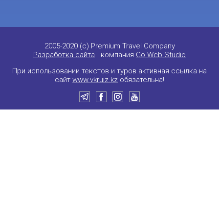
2005-2020 (c) Premium Travel Company
Разработка сайта
- компания
Go-Web Studio
При использовании текстов и туров активная ссылка на
сайт
www.vkruiz.kz
обязательна!