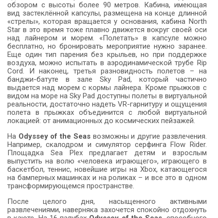
обзором с высоты более 90 метров. Кабина, имеющая
вид застеклённой капсулы, размещена на конце длинной
«стрелы», которая вращается у основания, кабина North
Star в это время тоже плавно движется вокруг своей оси
над лайнером и морем. «Полетать» в капсуле можно
бесплатно, но бронировать мероприятие нужно заранее.
Еще один тип парения без крыльев, но при поддержке
воздуха, можно испытать в аэродинамической трубе Rip
Cord. И наконец, третья разновидность полетов – на
банджи-батуте в зале Sky Pad, который частично
выдается над морем с кормы лайнера. Кроме прыжков с
видом на море на Sky Pad доступны полеты в виртуальной
реальности, достаточно надеть VR-гарнитуру и ощущения
полета в прыжках объединится с любой виртуальной
локацией: от анимационных до космических пейзажей.
На
Odyssey of the Seas
возможны и другие развлечения.
Например, скалодром и симулятор серфинга Flow Rider.
Площадка Sea Plex предлагает детям и взрослым
выпустить на волю «человека играющего», играющего в
баскетбол, теннис, новейшие игры на Xbox, катающегося
на бамперных машинках и на роликах – и все это в одном
трансформирующемся пространстве.
После целого дня, насыщенного активными
развлечениями, наверняка захочется спокойно отдохнуть