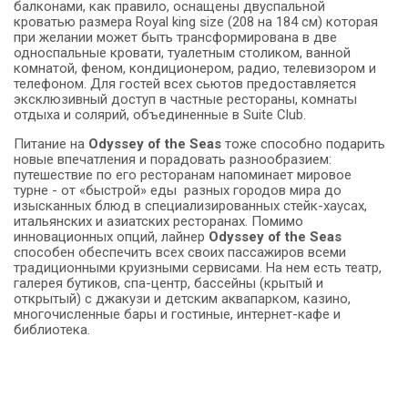
балконами, как правило, оснащены двуспальной
кроватью размера Royal king size (208 на 184 см) которая
при желании может быть трансформирована в две
односпальные кровати, туалетным столиком, ванной
комнатой, феном, кондиционером, радио, телевизором и
телефоном. Для гостей всех сьютов предоставляется
эксклюзивный доступ в частные рестораны, комнаты
отдыха и солярий, объединенные в Suite Club.
Питание на
Odyssey of the Seas
тоже способно подарить
новые впечатления и порадовать разнообразием:
путешествие по его ресторанам напоминает мировое
турне - от «быстрой» еды разных городов мира до
изысканных блюд в специализированных стейк-хаусах,
итальянских и азиатских ресторанах. Помимо
инновационных опций, лайнер
Odyssey of the Seas
способен обеспечить всех своих пассажиров всеми
традиционными круизными сервисами. На нем есть театр,
галерея бутиков, спа-центр, бассейны (крытый и
открытый) с джакузи и детским аквапарком, казино,
многочисленные бары и гостиные, интернет-кафе и
библиотека.