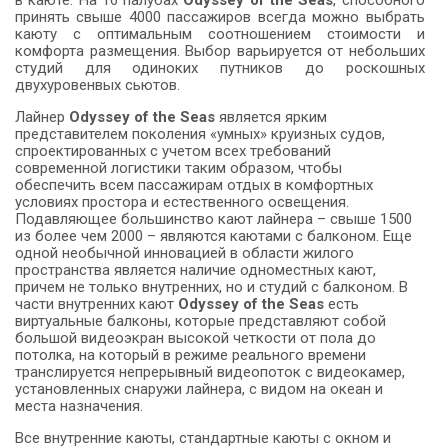
в каюте. На 16 палубах
Odyssey of the Seas
, способного
принять свыше 4000 пассажиров всегда можно выбрать
каюту с оптимальным соотношением стоимости и
комфорта размещения. Выбор варьируется от небольших
студий для одиноких путников до роскошных
двухуровенвых сьютов.
Лайнер
Odyssey of the Seas
является ярким
представителем поколения «умных» круизных судов,
спроектированных с учетом всех требований
современной логистики таким образом, чтобы
обеспечить всем пассажирам отдых в комфортных
условиях простора и естественного освещения.
Подавляющее большинство кают лайнера – свыше 1500
из более чем 2000 – являются каютами с балконом. Еще
одной необычной инновацией в области жилого
пространства является наличие одноместных кают,
причем не только внутренних, но и студий с балконом. В
части внутренних кают
Odyssey of the Seas
есть
виртуальные балконы, которые представляют собой
большой видеоэкран высокой четкости от пола до
потолка, на который в режиме реального времени
транслируется непрерывный видеопоток с видеокамер,
установленных снаружи лайнера, с видом на океан и
места назначения.
Все внутренние каюты, стандартные каюты с окном и