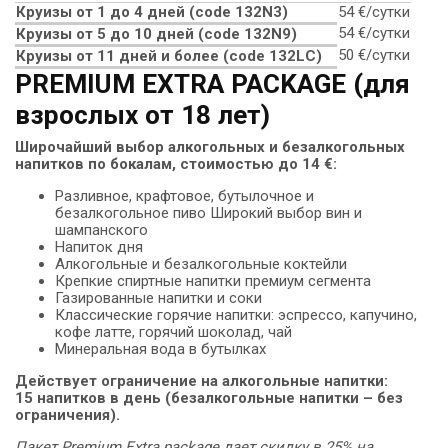
Круизы от 1 до 4 дней (code 132N3)
54 €/сутки
54 €/сутки
Круизы от 5 до 10 дней (сode 132N9)
50 €/сутки
Круизы от 11 дней и более (code 132LC)
PREMIUM EXTRA PACKAGE (для
взрослых от 18 лет)
Широчайший выбор алкогольных и безалкогольных
напитков по бокалам, стоимостью до 14 €:
Разливное, крафтовое, бутылочное и
безалкогольное пиво Широкий выбор вин и
шампанского
Напиток дня
Алкогольные и безалкогольные коктейли
Крепкие спиртные напитки премиум сегмента
Газированные напитки и соки
Классические горячие напитки: эспрессо, капучино,
кофе латте, горячий шоколад, чай
Минеральная вода в бутылках
Действует ограничение на алкогольные напитки:
15 напитков в день (безалкогольные напитки – без
ограничения).
Пакет Premium Extra package дает скидку в 25% на