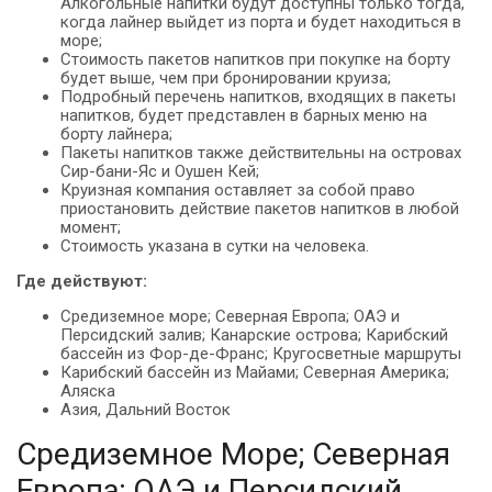
Алкогольные напитки будут доступны только тогда,
когда лайнер выйдет из порта и будет находиться в
море;
Стоимость пакетов напитков при покупке на борту
будет выше, чем при бронировании круиза;
Подробный перечень напитков, входящих в пакеты
напитков, будет представлен в барных меню на
борту лайнера;
Пакеты напитков также действительны на островах
Сир-бани-Яс и Оушен Кей;
Круизная компания оставляет за собой право
приостановить действие пакетов напитков в любой
момент;
Стоимость указана в сутки на человека.
Где действуют:
Средиземное море; Северная Европа; ОАЭ и
Персидский залив; Канарские острова; Карибский
бассейн из Фор-де-Франс; Кругосветные маршруты
Карибский бассейн из Майами; Северная Америка;
Аляска
Азия, Дальний Восток
Средиземное Море; Северная
Европа; ОАЭ и Персидский