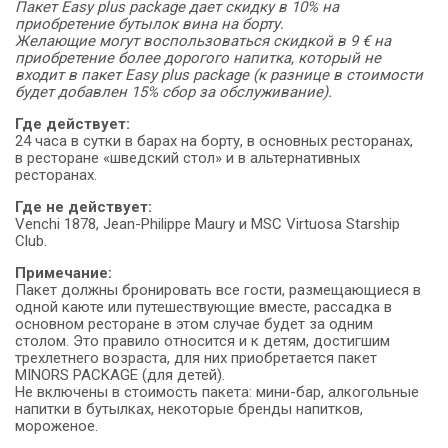
Пакет Easy plus package дает скидку в 10% на
приобретение бутылок вина на борту.
Желающие могут воспользоваться скидкой в 9 € на
приобретение более дорогого напитка, который не
входит в пакет Easy plus package (к разнице в стоимости
будет добавлен 15% сбор за обслуживание).
Где действует:
24 часа в сутки в барах на борту, в основных ресторанах,
в ресторане «шведский стол» и в альтернативных
ресторанах.
Где не действует:
Venchi 1878, Jean-Philippe Maury и MSC Virtuosa Starship
Club.
Примечание:
Пакет должны бронировать все гости, размещающиеся в
одной каюте или путешествующие вместе, рассадка в
основном ресторане в этом случае будет за одним
столом. Это правило относится и к детям, достигшим
трехлетнего возраста, для них приобретается пакет
MINORS PACKAGE (для детей).
Не включены в стоимость пакета: мини-бар, алкогольные
напитки в бутылках, некоторые бренды напитков,
мороженое.