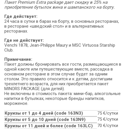
Пакет Premium Extra package дает скидку в 25% на
приобретение бутылок вина и шампанского на борту.
Где действует:
24 часа в сутки в барах на борту, в основных ресторанах,
в ресторане «шведский стол» и в альтернативных
ресторанах.
Где не действует:
Venchi 1878, Jean-Philippe Maury и MSC Virtuosa Starship
Club.
Примечание:
Пакет должны бронировать все гости, размещающиеся в
одной каюте или путешествующие вместе, рассадка в
основном ресторане в этом случае будет за одним
столом. Это правило относится и к детям, достигшим
трехлетнего возраста, для них приобретается пакет
MINORS PACKAGE (для детей).
Не включены в стоимость пакета: мини-бар, алкогольные
напитки в бутылках, некоторые бренды напитков,
мороженое.
Круизы от 1 до 4 дней (code 163N3)
75 €/сутки
75 €/сутки
Круизы от 5 до 10 дней (сode 163N9)
70 €/сутки
Круизы от 11 дней и более (code 163LC)