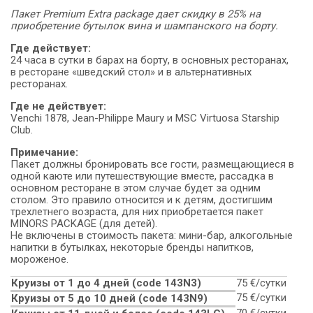
Пакет Premium Extra package дает скидку в 25% на
приобретение бутылок вина и шампанского на борту.
Где действует:
24 часа в сутки в барах на борту, в основных ресторанах,
в ресторане «шведский стол» и в альтернативных
ресторанах.
Где не действует:
Venchi 1878, Jean-Philippe Maury и MSC Virtuosa Starship
Club.
Примечание:
Пакет должны бронировать все гости, размещающиеся в
одной каюте или путешествующие вместе, рассадка в
основном ресторане в этом случае будет за одним
столом. Это правило относится и к детям, достигшим
трехлетнего возраста, для них приобретается пакет
MINORS PACKAGE (для детей).
Не включены в стоимость пакета: мини-бар, алкогольные
напитки в бутылках, некоторые бренды напитков,
мороженое.
Круизы от 1 до 4 дней (code 143N3)
75 €/сутки
75 €/сутки
Круизы от 5 до 10 дней (сode 143N9)
70 €/сутки