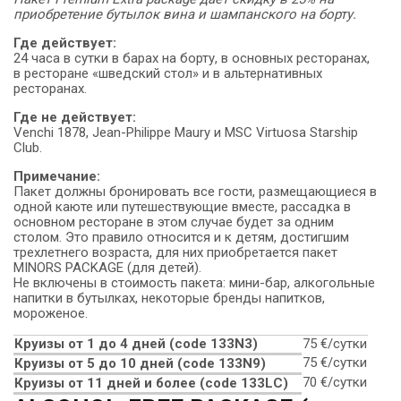
приобретение бутылок вина и шампанского на борту.
Где действует:
24 часа в сутки в барах на борту, в основных ресторанах,
в ресторане «шведский стол» и в альтернативных
ресторанах.
Где не действует:
Venchi 1878, Jean-Philippe Maury и MSC Virtuosa Starship
Club.
Примечание:
Пакет должны бронировать все гости, размещающиеся в
одной каюте или путешествующие вместе, рассадка в
основном ресторане в этом случае будет за одним
столом. Это правило относится и к детям, достигшим
трехлетнего возраста, для них приобретается пакет
MINORS PACKAGE (для детей).
Не включены в стоимость пакета: мини-бар, алкогольные
напитки в бутылках, некоторые бренды напитков,
мороженое.
Круизы от 1 до 4 дней (code 133N3)
75 €/сутки
75 €/сутки
Круизы от 5 до 10 дней (сode 133N9)
70 €/сутки
Круизы от 11 дней и более (code 133LC)