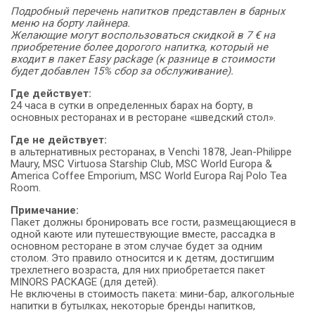
Подробный перечень напитков представлен в барных
меню на борту лайнера.
Желающие могут воспользоваться скидкой в 7 € на
приобретение более дорогого напитка, который не
входит в пакет Easy package (к разнице в стоимости
будет добавлен 15% сбор за обслуживание).
Где действует:
24 часа в сутки в определенных барах на борту, в
основных ресторанах и в ресторане «шведский стол».
Где не действует:
в альтернативных ресторанах, в Venchi 1878, Jean-Philippe
Maury, MSC Virtuosa Starship Club, MSC World Europa &
America Coffee Emporium, MSC World Europa Raj Polo Tea
Room.
Примечание:
Пакет должны бронировать все гости, размещающиеся в
одной каюте или путешествующие вместе, рассадка в
основном ресторане в этом случае будет за одним
столом. Это правило относится и к детям, достигшим
трехлетнего возраста, для них приобретается пакет
MINORS PACKAGE (для детей).
Не включены в стоимость пакета: мини-бар, алкогольные
напитки в бутылках, некоторые бренды напитков,