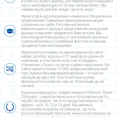
и отлично знают круизы, систематически повышают
свою квалификацию по этому направлению. Мы
найдем круиз для Вас везде, где есть море.
Мы всегда в курсе круизных новинок и специальных
предложений. Самые выгодные круизные акции
отражены на сайте. Регулярный анализ
изменяющихся ценовых предложений на морские
круизы позволяет предлагать Вам лучшее. Мы
рекомендуем Вам круизы от крупнейших круизных
компаний в мире, с новейшим флотом и самыми
продвинутыми инновациями.
Круизный поисковик на нашем круизном сайте
найдет для Вас круизы от 21 мировой круизной
компании, в том числе: классов «Стандарт»,
«Премиум», «Люкс», на яхтах и даже парусниках. На
сайте имеется более 15 000 предложений круглый
год. Глубина бронирования круизов – от шести
месяцев до двух лет. Кругосветные круизы
бронируются не менее, чем за 10 месяцев, до их
начала.
Круизные маршруты, предлагаемые в Premium Travel
Company - cамые интересные и популярные как по
своей географии, так и по продолжительности
круиза - на 8, 10, 12 и 14 дней. Мы имеем в
ассортименте круизы на лайнерах, где есть
русскоговорящий персонал, меню в ресторанах на