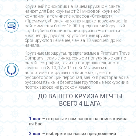
Круизный поисковик на нашем круизном сайте
найдет для Вас круизы от 21 мировой круизной
компании, в том числе: классов «Стандарт»,
«Премиум», «Люкс», на яхтах и даже парусниках. На
сайте имеется более 15 000 предложений круглый
год. Глубина бронирования круизов – от шести
месяцев до двух лет. Кругосветные круизы
бронируются не менее, чем за 10 месяцев, до их
начала.
Круизные маршруты, предлагаемые в Premium Travel
Company - cамые интересные и популярные как по
своей географии, так и по продолжительности
круиза - на 8, 10, 12 и 14 дней. Мы имеем в
ассортименте круизы на лайнерах, где есть
русскоговорящий персонал, меню в ресторанах на
русском языке, и береговые групповые экскурсии в
портах захода на русском языке.
ДО ВАШЕГО КРУИЗА МЕЧТЫ
ВСЕГО 4 ШАГА:
1 шаг
– отправьте нам запрос на поиск круиза
ля Вас.
2 шаг
– выберете из наших предложений