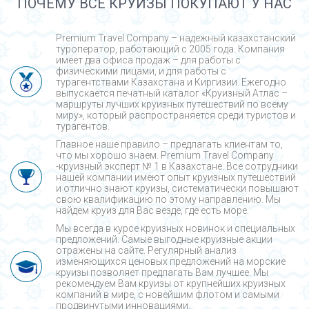
ПОЧЕМУ ВСЕ КРУИЗЫ ПОКУПАЮТ У НАС
Premium Travel Company – надежный казахстанский
туроператор, работающий с 2005 года. Компания
имеет два офиса продаж – для работы с
физическими лицами, и для работы с
турагентствами Казахстана и Киргизии. Ежегодно
выпускается печатный каталог «Круизный Атлас –
маршруты лучших круизных путешествий по всему
миру», который распространяется среди туристов и
турагентов.
Главное наше правило – предлагать клиентам то,
что мы хорошо знаем. Premium Travel Company
-круизный эксперт № 1 в Казахстане. Все сотрудники
нашей компании имеют опыт круизных путешествий
и отлично знают круизы, систематически повышают
свою квалификацию по этому направлению. Мы
найдем круиз для Вас везде, где есть море.
Мы всегда в курсе круизных новинок и специальных
предложений. Самые выгодные круизные акции
отражены на сайте. Регулярный анализ
изменяющихся ценовых предложений на морские
круизы позволяет предлагать Вам лучшее. Мы
рекомендуем Вам круизы от крупнейших круизных
компаний в мире, с новейшим флотом и самыми
продвинутыми инновациями.