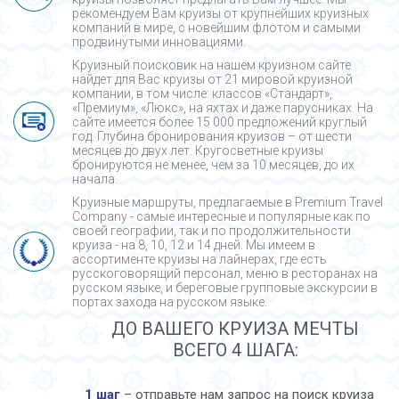
рекомендуем Вам круизы от крупнейших круизных
компаний в мире, с новейшим флотом и самыми
продвинутыми инновациями.
Круизный поисковик на нашем круизном сайте
найдет для Вас круизы от 21 мировой круизной
компании, в том числе: классов «Стандарт»,
«Премиум», «Люкс», на яхтах и даже парусниках. На
сайте имеется более 15 000 предложений круглый
год. Глубина бронирования круизов – от шести
месяцев до двух лет. Кругосветные круизы
бронируются не менее, чем за 10 месяцев, до их
начала.
Круизные маршруты, предлагаемые в Premium Travel
Company - cамые интересные и популярные как по
своей географии, так и по продолжительности
круиза - на 8, 10, 12 и 14 дней. Мы имеем в
ассортименте круизы на лайнерах, где есть
русскоговорящий персонал, меню в ресторанах на
русском языке, и береговые групповые экскурсии в
портах захода на русском языке.
ДО ВАШЕГО КРУИЗА МЕЧТЫ
ВСЕГО 4 ШАГА:
1 шаг
– отправьте нам запрос на поиск круиза