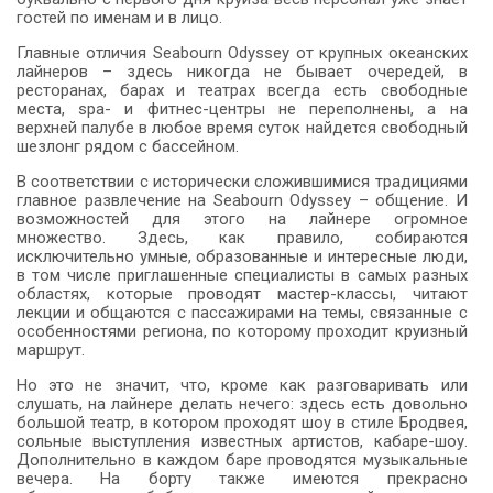
гостей по именам и в лицо.
Главные отличия Seabourn Odyssey от крупных океанских
лайнеров – здесь никогда не бывает очередей, в
ресторанах, барах и театрах всегда есть свободные
места, spa- и фитнес-центры не переполнены, а на
верхней палубе в любое время суток найдется свободный
шезлонг рядом с бассейном.
В соответствии с исторически сложившимися традициями
главное развлечение на Seabourn Odyssey – общение. И
возможностей для этого на лайнере огромное
множество. Здесь, как правило, собираются
исключительно умные, образованные и интересные люди,
в том числе приглашенные специалисты в самых разных
областях, которые проводят мастер-классы, читают
лекции и общаются с пассажирами на темы, связанные с
особенностями региона, по которому проходит круизный
маршрут.
Но это не значит, что, кроме как разговаривать или
слушать, на лайнере делать нечего: здесь есть довольно
большой театр, в котором проходят шоу в стиле Бродвея,
сольные выступления известных артистов, кабаре-шоу.
Дополнительно в каждом баре проводятся музыкальные
вечера. На борту также имеются прекрасно