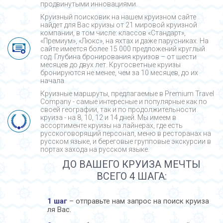
продвинутыми инновациями.
Круизный поисковик на нашем круизном сайте
найдет для Вас круизы от 21 мировой круизной
компании, в том числе: классов «Стандарт»,
«Премиум», «Люкс», на яхтах и даже парусниках. На
сайте имеется более 15 000 предложений круглый
год. Глубина бронирования круизов – от шести
месяцев до двух лет. Кругосветные круизы
бронируются не менее, чем за 10 месяцев, до их
начала.
Круизные маршруты, предлагаемые в Premium Travel
Company - cамые интересные и популярные как по
своей географии, так и по продолжительности
круиза - на 8, 10, 12 и 14 дней. Мы имеем в
ассортименте круизы на лайнерах, где есть
русскоговорящий персонал, меню в ресторанах на
русском языке, и береговые групповые экскурсии в
портах захода на русском языке.
ДО ВАШЕГО КРУИЗА МЕЧТЫ
ВСЕГО 4 ШАГА:
1 шаг
– отправьте нам запрос на поиск круиза
ля Вас.