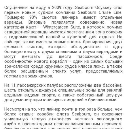
Спущенный на воду в 2009 году. Seabourn Odyssey стал
первым новым судном компании Seabourn Cruise Line.
Примерно 90% сьютов лайнера имеют отдельные
веранды. Впервые появляется совершенно новая
категория кают – Wintergarden Suite, в котором помимо
стандартной веранды имеется застекленная зона солярия
с гидромассажной ванной и кушеткой для отдыха. На
лайнере также имеется возможность бронирования двух
смежных сьютов, которые объединяются в одну
большую каюту с двумя спальнями и двумя верандами и
могут вмещать до шести пассажиров. Среди
особенностей нового корабля – один из самых больших
spa-салонов среди круизных судов класса люкс, а также
более расширенный спектр услуг, предоставляемых
гостям во время круиза.
На 11 пассажирских палубах расположены два бассейна,
шесть открытых джакузи, специальные зоны для занятий
водными видами спорта, а также собственный шоу-рум
для демонстрации ювелирных изделий с бриллиантами.
Несмотря на то, что лайнер почти в три раза больше, чем
более старые корабли флота Seabourn, он сохраняет
уникальную теплую атмосферу частного загородного
клуба с превосходным персонализированным сервисом:
буквально с первого дня круиза весь персонал уже знает