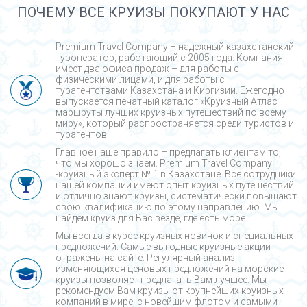
ПОЧЕМУ ВСЕ КРУИЗЫ ПОКУПАЮТ У НАС
Premium Travel Company – надежный казахстанский
туроператор, работающий с 2005 года. Компания
имеет два офиса продаж – для работы с
физическими лицами, и для работы с
турагентствами Казахстана и Киргизии. Ежегодно
выпускается печатный каталог «Круизный Атлас –
маршруты лучших круизных путешествий по всему
миру», который распространяется среди туристов и
турагентов.
Главное наше правило – предлагать клиентам то,
что мы хорошо знаем. Premium Travel Company
-круизный эксперт № 1 в Казахстане. Все сотрудники
нашей компании имеют опыт круизных путешествий
и отлично знают круизы, систематически повышают
свою квалификацию по этому направлению. Мы
найдем круиз для Вас везде, где есть море.
Мы всегда в курсе круизных новинок и специальных
предложений. Самые выгодные круизные акции
отражены на сайте. Регулярный анализ
изменяющихся ценовых предложений на морские
круизы позволяет предлагать Вам лучшее. Мы
рекомендуем Вам круизы от крупнейших круизных
компаний в мире, с новейшим флотом и самыми