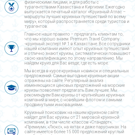
физическими лицами, и для работы с
турагентствами Казахстана и Киргизии. Ежегодно
выпускается печатный каталог «Круизный Атлас –
маршруты лучших круизных путешествий по всему
миру», который распространяется среди туристов и
турагентов.
Главное наше правило – предлагать клиентам то,
что мы хорошо знаем. Premium Travel Company
-круизный эксперт № 1 в Казахстане. Все сотрудники
нашей компании имеют опыт круизных путешествий
и отлично знают круизы, систематически повышают
свою квалификацию по этому направлению. Мы
найдем круиз для Вас везде, где есть море.
Мы всегда в курсе круизных новинок и специальных
предложений. Самые выгодные круизные акции
отражены на сайте. Регулярный анализ
изменяющихся ценовых предложений на морские
круизы позволяет предлагать Вам лучшее. Мы
рекомендуем Вам круизы от крупнейших круизных
компаний в мире, с новейшим флотом и самыми
продвинутыми инновациями.
Круизный поисковик на нашем круизном сайте
найдет для Вас круизы от 21 мировой круизной
компании, в том числе: классов «Стандарт»,
«Премиум», «Люкс», на яхтах и даже парусниках. На
сайте имеется более 15 000 предложений круглый