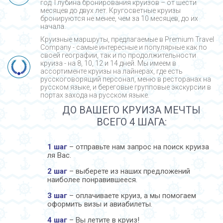
год. Глубина бронирования круизов – от шести
месяцев до двух лет. Кругосветные круизы
бронируются не менее, чем за 10 месяцев, до их
начала.
Круизные маршруты, предлагаемые в Premium Travel
Company - cамые интересные и популярные как по
своей географии, так и по продолжительности
круиза - на 8, 10, 12 и 14 дней. Мы имеем в
ассортименте круизы на лайнерах, где есть
русскоговорящий персонал, меню в ресторанах на
русском языке, и береговые групповые экскурсии в
портах захода на русском языке.
ДО ВАШЕГО КРУИЗА МЕЧТЫ
ВСЕГО 4 ШАГА:
1 шаг
– отправьте нам запрос на поиск круиза
ля Вас.
2 шаг
– выберете из наших предложений
наиболее понравившееся.
3 шаг
– оплачиваете круиз, а мы помогаем
оформить визы и авиабилеты.
4 шаг
– Вы летите в круиз!