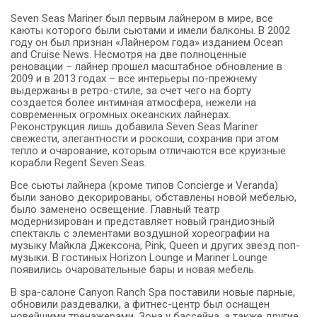
Seven Seas Mariner был первым лайнером в мире, все
каюты которого были сьютами и имели балконы. В 2002
году он был признан «Лайнером года» изданием Ocean
and Cruise News. Несмотря на две полноценные
реновации – лайнер прошел масштабное обновление в
2009 и в 2013 годах – все интерьеры по-прежнему
выдержаны в ретро-стиле, за счет чего на борту
создается более интимная атмосфера, нежели на
современных огромных океанских лайнерах.
Реконструкция лишь добавила Seven Seas Mariner
свежести, элегантности и роскоши, сохранив при этом
тепло и очарование, которым отличаются все круизные
корабли Regent Seven Seas.
Все сьюты лайнера (кроме типов Concierge и Veranda)
были заново декорированы, обставлены новой мебелью,
было заменено освещение. Главный театр
модернизирован и представляет новый грандиозный
спектакль с элементами воздушной хореографии на
музыку Майкла Джексона, Pink, Queen и других звезд поп-
музыки. В гостиных Horizon Lounge и Mariner Lounge
появились очаровательные бары и новая мебель.
В spa-салоне Canyon Ranch Spa поставили новые парные,
обновили раздевалки, а фитнес-центр был оснащен
новейшими тренажерами. Зона у бассейна, а также другие