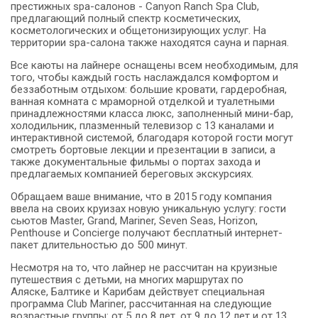
престижных spa-салонов - Canyon Ranch Spa Club,
предлагающий полный спектр косметических,
косметологических и общетонизирующих услуг. На
территории spa-салона также находятся сауна и парная.
Все каюты на лайнере оснащены всем необходимым, для
того, чтобы каждый гость наслаждался комфортом и
беззаботным отдыхом: большие кровати, гардеробная,
ванная комната с мраморной отделкой и туалетными
принадлежностями класса люкс, заполненный мини-бар,
холодильник, плазменный телевизор с 13 каналами и
интерактивной системой, благодаря которой гости могут
смотреть бортовые лекции и презентации в записи, а
также документальные фильмы о портах захода и
предлагаемых компанией береговых экскурсиях.
Обращаем ваше внимание, что в 2015 году компания
ввела на своих круизах новую уникальную услугу: гости
сьютов Master, Grand, Mariner, Seven Seas, Horizon,
Penthouse и Concierge получают бесплатный интернет-
пакет длительностью до 500 минут.
Несмотря на то, что лайнер не рассчитан на круизные
путешествия с детьми, на многих маршрутах по
Аляске, Балтике и Карибам действует специальная
программа Club Mariner, рассчитанная на следующие
возрастные группы: от 5 до 8 лет, от 9 до 12 лет и от 13