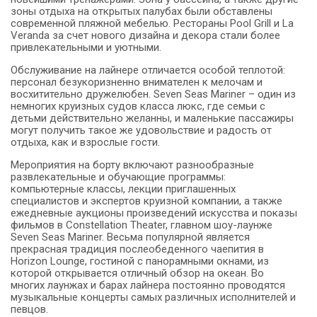
зоны отдыха на открытых палубах были обставлены
современной пляжной мебелью. Рестораны Pool Grill и La
Veranda за счет нового дизайна и декора стали более
привлекательными и уютными.
Обслуживание на лайнере отличается особой теплотой:
персонал безукоризненно внимателен к мелочам и
восхитительно дружелюбен. Seven Seas Mariner – один из
немногих круизных судов класса люкс, где семьи с
детьми действительно желанны, и маленькие пассажиры
могут получить такое же удовольствие и радость от
отдыха, как и взрослые гости.
Мероприятия на борту включают разнообразные
развлекательные и обучающие программы:
компьютерные классы, лекции приглашенных
специалистов и экспертов круизной компании, а также
ежедневные аукционы произведений искусства и показы
фильмов в Constellation Theater, главном шоу-лаунже
Seven Seas Mariner. Весьма популярной является
прекрасная традиция послеобеденного чаепития в
Horizon Lounge, гостиной с панорамными окнами, из
которой открывается отличный обзор на океан. Во
многих лаунжах и барах лайнера постоянно проводятся
музыкальные концерты самых различных исполнителей и
певцов.