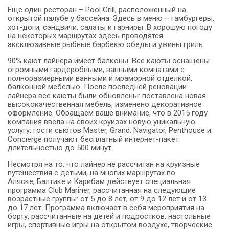
Еще один ресторан – Pool Grill, расположенный на
открытой палубе у бассейна. Здесь в меню – гамбургеры.
хот-доги, сэндвичи, салаты и гарниры. В хорошую погоду
на некоторых маршрутах здесь проводятся
эксклюзивные рыбные барбекю обеды и ужины гриль.
90% кают лайнера имеет балконы. Все каюты оснащены
огромными гардеробными, ванными комнатами с
полноразмерными ванными и мраморной отделкой,
балконной мебелью. После последней реновации
лайнера все каюты были обновлены: поставлена новая
высококачественная мебель, изменено декоративное
оформление. Обращаем ваше внимание, что в 2015 году
компания ввела на своих круизах новую уникальную
услугу: гости сьютов Master, Grand, Navigator, Penthouse и
Concierge получают бесплатный интернет-пакет
длительностью до 500 минут.
Несмотря на то, что лайнер не рассчитан на круизные
путешествия с детьми, на многих маршрутах по
Аляске, Балтике и Карибам действует специальная
программа Club Mariner, рассчитанная на следующие
возрастные группы: от 5 до 8 лет, от 9 до 12 лет и от 13
до 17 лет. Программа включает в себя мероприятия на
борту, рассчитанные на детей и подростков: настольные
игры, спортивные игры на открытом воздухе, творческие