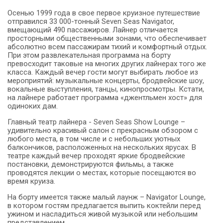
Осенью 1999 года в свое первое круизное путешествие
отправился 33 000-тонный Seven Seas Navigator,
вмещающий 490 пассажиров. Лайнер отличается
просторными общественными зонами, что обеспечивает
абсолютно всем пассажирам тихий и комфортный отдых.
При этом развлекательная программа на борту
превосходит таковые на многих других лайнерах того же
класса. Каждый вечер гости могут выбирать любое из
мероприятий: музыкальные концерты, бродвейские шоу,
вокальные выступления, танцы, кинопросмотры. Кстати,
на лайнере работает программа «джентльмен хост» для
одиноких дам.
Главный театр лайнера - Seven Seas Show Lounge –
удивительно красивый салон с прекрасным обзором с
любого места, в том числе и с небольших уютных
балкончиков, расположенных на нескольких ярусах. В
театре каждый вечер проходят яркие бродвейские
постановки, демонстрируются фильмы, а также
проводятся лекции о местах, которые посещаются во
время круиза.
На борту имеется также малый лаунж – Navigator Lounge,
в котором гостям предлагается выпить коктейли перед
ужином и насладиться живой музыкой или небольшим
представлением.