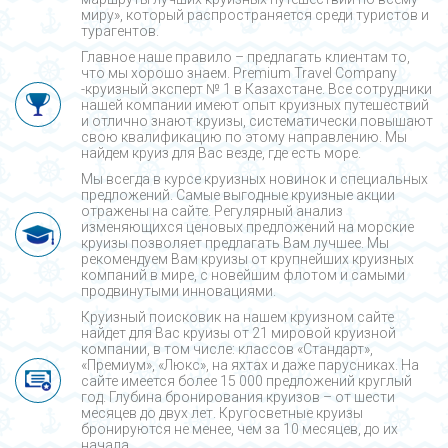
миру», который распространяется среди туристов и
турагентов.
Главное наше правило – предлагать клиентам то,
что мы хорошо знаем. Premium Travel Company
-круизный эксперт № 1 в Казахстане. Все сотрудники
нашей компании имеют опыт круизных путешествий
и отлично знают круизы, систематически повышают
свою квалификацию по этому направлению. Мы
найдем круиз для Вас везде, где есть море.
Мы всегда в курсе круизных новинок и специальных
предложений. Самые выгодные круизные акции
отражены на сайте. Регулярный анализ
изменяющихся ценовых предложений на морские
круизы позволяет предлагать Вам лучшее. Мы
рекомендуем Вам круизы от крупнейших круизных
компаний в мире, с новейшим флотом и самыми
продвинутыми инновациями.
Круизный поисковик на нашем круизном сайте
найдет для Вас круизы от 21 мировой круизной
компании, в том числе: классов «Стандарт»,
«Премиум», «Люкс», на яхтах и даже парусниках. На
сайте имеется более 15 000 предложений круглый
год. Глубина бронирования круизов – от шести
месяцев до двух лет. Кругосветные круизы
бронируются не менее, чем за 10 месяцев, до их
начала.