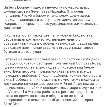
Galileo’s Lounge – одно из немногих по-настоящему
шумных мест на Seven Seas Navigator. Это очень
популярный клуб с баром и танцполом. Днем здесь
проходят концерты и выступления артистов разных
жанров, а вечером и ночью устраиваются зажигательные
дискотеки.
К услугам гостей также светлая и уютная библиотека,
работающая круглосуточно, интернет-центр с
современными компьютерами, казино, где представлены
все самые популярные азартные игры, а также галерея
бутиков и фотостудия.
Питание на лайнере организовано по системе свободной
посадки. Основной ресторан – элегантный Compass Rose,
где на ужин обязательно подается красное или белое
вино. Весь персонал прекрасно знает меню и всегда
поможет с выбором блюд и подбором конкретного сорта
вина. Пообедать или поужинать можно также в одном из
двух альтернативных ресторанов – Prime 7, где подаются
великолепные стейки и всевозможные морепродукты, или
La Veranda. La Veranda работает в режиме шведского
стола во время завтрака и обеда, а по вечерам
превращается в великолепный итальянский ресторан
Sette Mari.