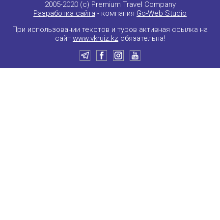
2005-2020 (c) Premium Travel Company
Разработка сайта
- компания
Go-Web Studio
При использовании текстов и туров активная ссылка на
сайт
www.vkruiz.kz
обязательна!