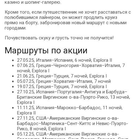
казино и шопинг-галерею.
Кроме того, если путешественник не хочет расставаться с
полюбившимся лайнером, он может продлить круиз
прямо на борту, забронировав новый маршрут с новыми
городами.
Почувствовать скуку и грусть точно не получится!
Маршруты по акции
27.05.25, Италия–Испания, 6 ночей, Explora II
07.06.25, Греция–Черногория–Хорватия–Италия, 7
ночей, Explora I
21.06.25, Греция–Турция, 7 ночей, Explora I
05.07.25, Греция–Хорватия–Италия, 7 ночей
19.07.25, Греция–Турция, 7 ночей, Explora I
27.10.25, Испания–Португалия–Антигуа и Барбуда–
Британские Виргинские о-ва-Пуэрто-Рико, 13 ночей,
Explora I
11.11.25, Испания–Марокко–Барбадос, 11 ночей,
Explora II
27.11.25, США–Американские Виргинские о-ва-
Барбадос–Мартиника–Сент-Киттс и Невис-Пуэрто-
Рико, 8 ночей, Explora I
05.12.25, США–Американские Виргинские о-ва-