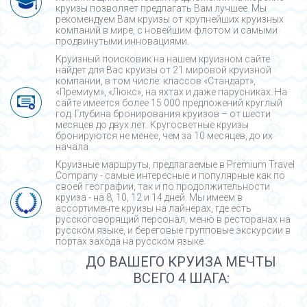
круизы позволяет предлагать Вам лучшее. Мы
рекомендуем Вам круизы от крупнейших круизных
компаний в мире, с новейшим флотом и самыми
продвинутыми инновациями.
Круизный поисковик на нашем круизном сайте
найдет для Вас круизы от 21 мировой круизной
компании, в том числе: классов «Стандарт»,
«Премиум», «Люкс», на яхтах и даже парусниках. На
сайте имеется более 15 000 предложений круглый
год. Глубина бронирования круизов – от шести
месяцев до двух лет. Кругосветные круизы
бронируются не менее, чем за 10 месяцев, до их
начала.
Круизные маршруты, предлагаемые в Premium Travel
Company - cамые интересные и популярные как по
своей географии, так и по продолжительности
круиза - на 8, 10, 12 и 14 дней. Мы имеем в
ассортименте круизы на лайнерах, где есть
русскоговорящий персонал, меню в ресторанах на
русском языке, и береговые групповые экскурсии в
портах захода на русском языке.
ДО ВАШЕГО КРУИЗА МЕЧТЫ
ВСЕГО 4 ШАГА: