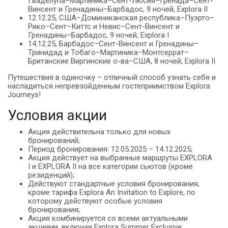
Гваделупа–Мартиника–Сент-Люсия–Гренада–Сент-
Винсент и Гренадины–Барбадос, 9 ночей, Explora II
12.12.25, США–Доминиканская республика–Пуэрто–
Рико–Сент–Киттс и Невис–Сент-Винсент и
Гренадины–Барбадос, 9 ночей, Explora I
14.12.25, Барбадос–Сент-Винсент и Гренадины–
Тринидад и Тобаго–Мартиника–Монтсеррат–
Британские Виргинские о-ва–США, 8 ночей, Explora II
Путешествия в одиночку – отличный способ узнать себя и
насладиться непревзойденным гостеприимством Explora
Journeys!
Условия акции
Акция действительна только для новых
бронирований;
Период бронирования: 12.05.2025 – 14.12.2025;
Акция действует на выбранные маршруты EXPLORA
I и EXPLORA II на все категории сьютов (кроме
резиденций);
Действуют стандартные условия бронирования,
кроме тарифа Explora An Invitation to Explore, по
которому действуют особые условия
бронирования;
Акция комбинируется со всеми актуальными
акциями, включая Explora Summer Exclusive;