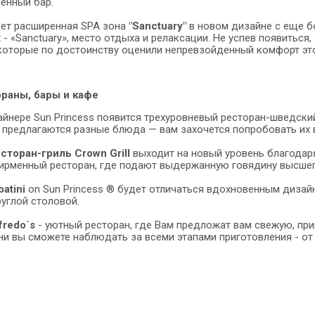
енный бар.
ет расширенная SPA зона
"Sanctuary"
в новом дизайне с еще б
- «Sanctuary», место отдыха и релаксации. Не успев появиться,
которые по достоинству оценили непревзойденный комфорт это
раны, бары и кафе
айнере Sun Princess появится трехуровневый ресторан-шведски
 предлагаются разные блюда — вам захочется попробовать их 
сторан-гриль Crown Grill
выходит на новый уровень благодаря
фирменный ресторан, где подают выдержанную говядину высше
atini
on Sun Princess ® будет отличаться вдохновенным дизай
углой столовой.
fredo`s
- уютный ресторан, где Вам предложат вам свежую, при
ни вы сможете наблюдать за всеми этапами приготовления - от