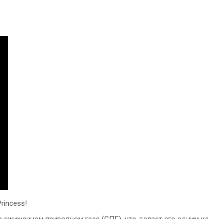
rincess!
на сжиженном природном газе (СПГ), что делает его одним из