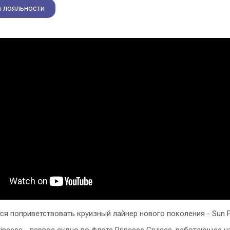
 лояльности
тся поприветствовать круизный лайнер нового поколения - Sun P
rincess - первое судно во флоте Princess Cruises, работающее 