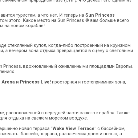
авится туристам, а что нет. И теперь на
Sun Princess
 этого. Какое место на Sun Princess ® вам больше всего
из на новом корабле!
роде стеклянный купол, когда-либо построенный на круизном
и, а вечером зона отдыха превращается в сцену с световыми
n Princess, вдохновленный оживленными площадями Европы.
лениях.
Arena и Princess Live!
просторная и гостеприимная зона,
ce
, расположенной в передней части вашего корабля. Также
для отдыха на свежем морском воздухе.
вершенно новая терраса
"Wake View Terrace"
с бассейном,
ожелать: бассейн, терраса, развлечения днем и ночью, а