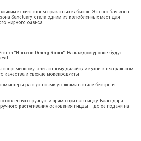
ольшим количеством приватных кабинок. Это особая зона
 зона Sanctuary, стала одним из излюбленных мест для
го мирного оазиса.
й стол
"Horizon Dining Room”
. На каждом уровне будут
все!
 современному, элегантному дизайну и кухне в театральном
го качества и свежие морепродукты
ном интерьера с уютными уголками в стиле бистро и
готовленную вручную и прямо при вас пиццу. Благодаря
 ручного растягивания основания пиццы – до ее подачи на