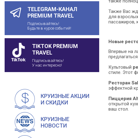
также полноц
TELEGRAM-КАНАЛ
Также Вас жд
PREMIUM TRAVEL
для взрослых 
пассажиров, 
Подписывайтесь!
Будьте в курсе событий!
Новые ресто
TIKTOK PREMIUM
Впервые на л
TRAVEL
предлагаться
Подписывайтесь!
У нас интересно!
Культовый
ре
стиле. Этот 
Ресторан Sab
эффектной кр
КРУИЗНЫЕ АКЦИИ
Пиццерия Al
И СКИДКИ
открытой кух
ваш стол.
КРУИЗНЫЕ
НОВОСТИ