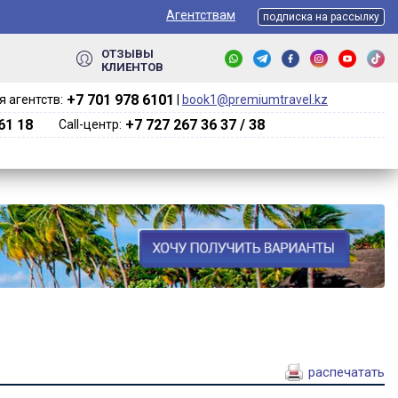
Агентствам
подписка на рассылку
ОТЗЫВЫ
КЛИЕНТОВ
+7 701 978 6101‬
 агентств:
|
book1@premiumtravel.kz
61 18
+7 727 267 36 37 / 38
Call-центр:
распечатать