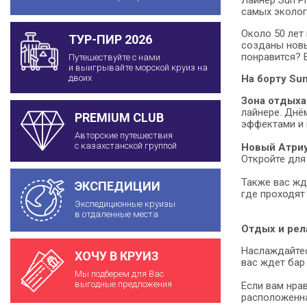
самых эколог
Около 50 лет 
ТУР-ПИР 2026
созданы новы
понравится? 
Путешествуйте с нами
и выигрывайте морской круиз на
На борту Su
двоих
Зона отдых
лайнере. Днё
PREMIUM CLUB
эффектами и
Авторские путешествия
с казахстанской группой
Новый Атриу
Откройте для
Также вас ж
ЭКСПЕДИЦИИ
где проходят
Экспедиционные круизы
в отдаленные места
Отдых и рел
Наслаждайтес
ХОЧУ В КРУИЗ
вас ждет бар
Мы подберем для Вас
выгодные предложения
Если вам нра
расположенна