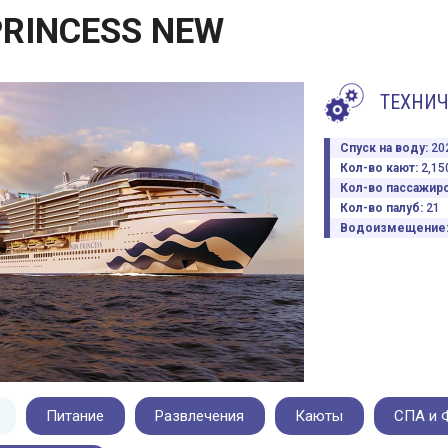
PRINCESS NEW
ТЕХНИЧ
Спуск на воду:
20
Кол-во кают:
2,15
Кол-во пассажир
Кол-во палуб:
21
Водоизмещение
Питание
Развлечения
Каюты
СПА и 