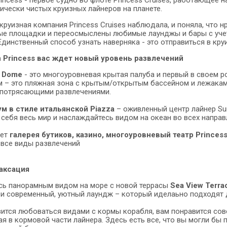
ически чистых круизных лайнеров на планете.
круизная компания Princess Cruises наблюдала, и поняла, что нр
е площадки и переосмыслены любимые лаунджы и бары с учетом
Единственный способ узнать наверняка - это отправиться в кру
n Princess вас ждет новый уровень развлечений
а Dome
- это многоуровневая крытая палуба и первый в своем 
м – это пляжная зона с крытым/открытым бассейном и лежакам
 потрясающими развлечениями.
м в стиле итальянской Piazza
– оживленный центр лайнер Su
 себя весь мир и наслаждайтесь видом на океан во всех направ
дет
галерея бутиков, казино, многоуровневый театр Princess 
 все виды развлечений
аксация
ь панорамным видом на море с новой террасы
Sea View Terra
 и современный, уютный лаундж – который иделаьно подходят 
вится любоваться видами с кормы корабля, вам понравится со
я в кормовой части лайнера. Здесь есть все, что вы могли бы п