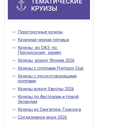
ТЕМАТИЧЕСКИЕ
КРУИЗЫ
Перегоночные круизы
Круизная черная пятница
Круизы из ОАЭ по
Персидскому заливу
Круизы вокруг Японии 2026
Круизы с группами Premium Club
Круизы с русскоговорящими
группами
Круизы вокруг Европы 2026
Круизы по Австралии и Новой
Зеландии
Круизы из Сингапура, Гонконга
Средиземное море 2026