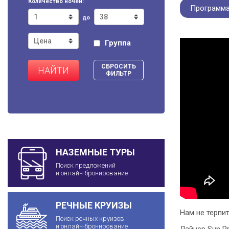
Количество ночей:
Программа
до
Группа
СБРОСИТЬ
НАЙТИ
ФИЛЬТР
НАЗЕМНЫЕ ТУРЫ
Поиск предложений
и онлайн-бронирование
РЕЧНЫЕ КРУИЗЫ
Нам не терпи
Поиск речных круизов
и онлайн-бронирование
Лайнер Sun P