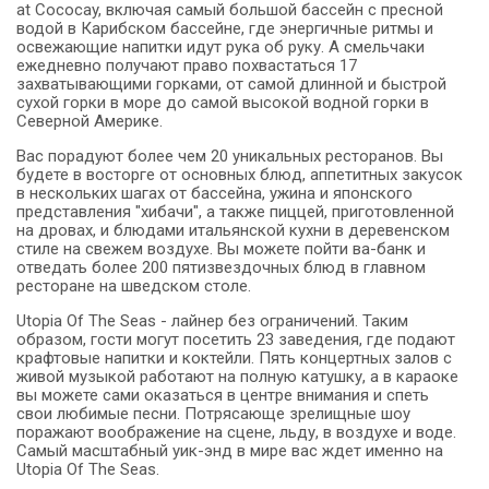
at Cococay, включая самый большой бассейн с пресной
водой в Карибском бассейне, где энергичные ритмы и
освежающие напитки идут рука об руку. А смельчаки
ежедневно получают право похвастаться 17
захватывающими горками, от самой длинной и быстрой
сухой горки в море до самой высокой водной горки в
Северной Америке.
Вас порадуют более чем 20 уникальных ресторанов. Вы
будете в восторге от основных блюд, аппетитных закусок
в нескольких шагах от бассейна, ужина и японского
представления "хибачи", а также пиццей, приготовленной
на дровах, и блюдами итальянской кухни в деревенском
стиле на свежем воздухе. Вы можете пойти ва-банк и
отведать более 200 пятизвездочных блюд в главном
ресторане на шведском столе.
Utopia Of The Seas - лайнер без ограничений. Таким
образом, гости могут посетить 23 заведения, где подают
крафтовые напитки и коктейли. Пять концертных залов с
живой музыкой работают на полную катушку, а в караоке
вы можете сами оказаться в центре внимания и спеть
свои любимые песни. Потрясающе зрелищные шоу
поражают воображение на сцене, льду, в воздухе и воде.
Самый масштабный уик-энд в мире вас ждет именно на
Utopia Of The Seas.