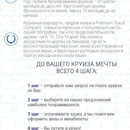
год. Глубина бронирования круизов – от шести
месяцев до двух лет. Кругосветные круизы
бронируются не менее, чем за 10 месяцев, до их
начала.
Круизные маршруты, предлагаемые в Premium Travel
Company - cамые интересные и популярные как по
своей географии, так и по продолжительности
круиза - на 8, 10, 12 и 14 дней. Мы имеем в
ассортименте круизы на лайнерах, где есть
русскоговорящий персонал, меню в ресторанах на
русском языке, и береговые групповые экскурсии в
портах захода на русском языке.
ДО ВАШЕГО КРУИЗА МЕЧТЫ
ВСЕГО 4 ШАГА:
1 шаг
– отправьте нам запрос на поиск круиза
ля Вас.
2 шаг
– выберете из наших предложений
наиболее понравившееся.
3 шаг
– оплачиваете круиз, а мы помогаем
оформить визы и авиабилеты.
4 шаг
– Вы летите в круиз!