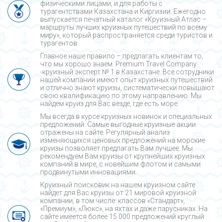
физическими лицами, и для работы с
турагентствами Казахстана и Киргизии. Ежегодно
выпускается печатный каталог «Круизный Атлас –
маршруты лучших круизных путешествий по всему
миру», который распространяется среди туристов и
турагентов.
Главное наше правило – предлагать клиентам то,
что мы хорошо знаем. Premium Travel Company
-круизный эксперт № 1 в Казахстане. Все сотрудники
нашей компании имеют опыт круизных путешествий
и отлично знают круизы, систематически повышают
свою квалификацию по этому направлению. Мы
найдем круиз для Вас везде, где есть море.
Мы всегда в курсе круизных новинок и специальных
предложений. Самые выгодные круизные акции
отражены на сайте. Регулярный анализ
изменяющихся ценовых предложений на морские
круизы позволяет предлагать Вам лучшее. Мы
рекомендуем Вам круизы от крупнейших круизных
компаний в мире, с новейшим флотом и самыми
продвинутыми инновациями.
Круизный поисковик на нашем круизном сайте
найдет для Вас круизы от 21 мировой круизной
компании, в том числе: классов «Стандарт»,
«Премиум», «Люкс», на яхтах и даже парусниках. На
сайте имеется более 15 000 предложений круглый