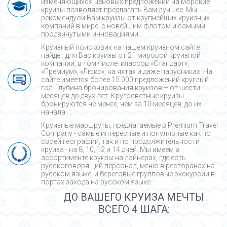
изменяющихся ценовых предложений на морские
круизы позволяет предлагать Вам лучшее. Мы
рекомендуем Вам круизы от крупнейших круизных
компаний в мире, с новейшим флотом и самыми
продвинутыми инновациями.
Круизный поисковик на нашем круизном сайте
найдет для Вас круизы от 21 мировой круизной
компании, в том числе: классов «Стандарт»,
«Премиум», «Люкс», на яхтах и даже парусниках. На
сайте имеется более 15 000 предложений круглый
год. Глубина бронирования круизов – от шести
месяцев до двух лет. Кругосветные круизы
бронируются не менее, чем за 10 месяцев, до их
начала.
Круизные маршруты, предлагаемые в Premium Travel
Company - cамые интересные и популярные как по
своей географии, так и по продолжительности
круиза - на 8, 10, 12 и 14 дней. Мы имеем в
ассортименте круизы на лайнерах, где есть
русскоговорящий персонал, меню в ресторанах на
русском языке, и береговые групповые экскурсии в
портах захода на русском языке.
ДО ВАШЕГО КРУИЗА МЕЧТЫ
ВСЕГО 4 ШАГА: