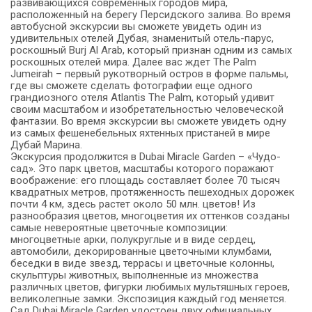
развивающихся современных городов мира,
расположенный на берегу Персидского залива. Во время
автобусной экскурсии вы сможете увидеть один из
удивительных отелей Дубая, знаменитый отель-парус,
роскошный Burj Al Arab, который признан одним из самых
роскошных отелей мира. Далее вас ждет The Palm
Jumeirah – первый рукотворный остров в форме пальмы,
где вы сможете сделать фотографии еще одного
грандиозного отеля Atlantis The Palm, который удивит
своим масштабом и изобретательностью человеческой
фантазии. Во время экскурсии вы сможете увидеть одну
из самых фешенебельных яхтенных пристаней в мире
Дубай Марина.
Экскурсия продолжится в Dubai Miracle Garden – «Чудо-
сад». Это парк цветов, масштабы которого поражают
воображение: его площадь составляет более 70 тысяч
квадратных метров, протяженность пешеходных дорожек
почти 4 км, здесь растет около 50 млн. цветов! Из
разнообразия цветов, многоцветия их оттенков созданы
самые невероятные цветочные композиции:
многоцветные арки, полукруглые и в виде сердец,
автомобили, декорированные цветочными клумбами,
беседки в виде звезд, террасы и цветочные колонны,
скульптуры животных, выполненные из множества
различных цветов, фигурки любимых мультяшных героев,
великолепные замки. Экспозиция каждый год меняется.
Сад Dubai Miracle Garden удостоен двух официальных