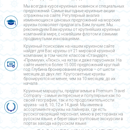
Мы всегда в курсе круизных новинок и специальных
предложений. Самые выгодные круизные акции
отражены на сайте. Регулярный анализ
изменяющихся ценовых предложений на морские
круизы позволяет предлагать Вам лучшее. Мы
рекомендуем Вам круизы от крупнейших круизных
компаний в мире, с новейшим флотом и самыми
продвинутыми инновациями.
Круизный поисковик на нашем круизном сайте
найдет для Вас круизы от 21 мировой круизной
компании, в том числе: классов «Стандарт»,
«Премиум», «Люкс», на яхтах и даже парусниках. На
сайте имеется более 15 000 предложений круглый
год. Глубина бронирования круизов – от шести
месяцев до двух лет. Кругосветные круизы
бронируются не менее, чем за 10 месяцев, до их
начала.
Круизные маршруты, предлагаемые в Premium Travel
Company - cамые интересные и популярные как по
своей географии, так и по продолжительности
круиза - на 8, 10, 12 и 14 дней. Мы имеем в
ассортименте круизы на лайнерах, где есть
русскоговорящий персонал, меню в ресторанах на
русском языке, и береговые групповые экскурсии в
портах захода на русском языке.