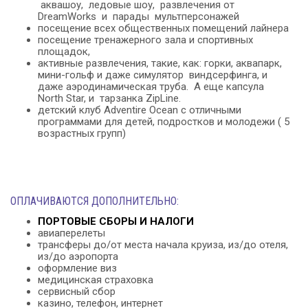
аквашоу, ледовые шоу, развлечения от
DreamWorks и парады мультперсонажей
посещение всех общественных помещений лайнера
посещение тренажерного зала и спортивных
площадок,
активные развлечения, такие, как: горки, аквапарк,
мини-гольф и даже симулятор виндсерфинга, и
даже аэродинамическая труба. А еще капсула
North Star, и тарзанка ZipLine.
детский клуб Adventire Ocean с отличными
программами для детей, подростков и молодежи ( 5
возрастных групп)
ОПЛАЧИВАЮТСЯ ДОПОЛНИТЕЛЬНО:
ПОРТОВЫЕ СБОРЫ И НАЛОГИ
авиаперелеты
трансферы до/от места начала круиза, из/до отеля,
из/до аэропорта
оформление виз
медицинская страховка
сервисный сбор
казино, телефон, интернет