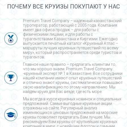
ПОЧЕМУ ВСЕ КРУИЗЫ ПОКУПАЮТ У НАС
Premium Travel Company – надежный казахстанский
туроператор, работающий с 2005 года. Компания
имеет два офиса продаж – для работы с
физическими лицами, и для работы с
турагентствами Казахстана и Киргизии. Ежегодно
выпускается печатный каталог «Круизный Атлас –
маршруты лучших круизных путешествий по всему
миру», который распространяется среди туристов и
турагентов.
Главное наше правило – предлагать клиентам то,
что мы хорошо знаем. Premium Travel Company
-круизный эксперт № 1 в Казахстане. Все сотрудники
нашей компании имеют опыт круизных путешествий
и отлично знают круизы, систематически повышают
свою квалификацию по этому направлению. Мы
найдем круиз для Вас везде, где есть море.
Мы всегда в курсе круизных новинок и специальных
предложений. Самые выгодные круизные акции
отражены на сайте. Регулярный анализ
изменяющихся ценовых предложений на морские
круизы позволяет предлагать Вам лучшее. Мы
рекомендуем Вам круизы от крупнейших круизных
компаний в мире, с новейшим флотом и самыми