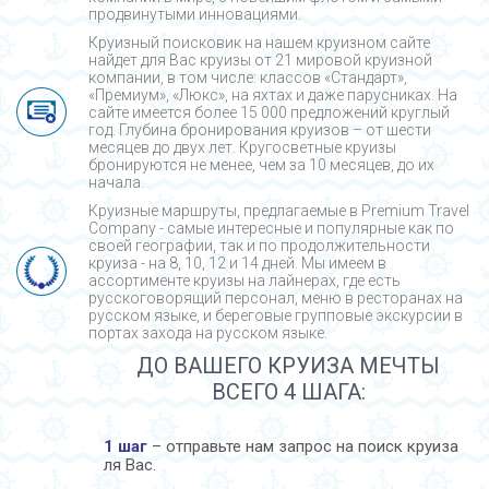
продвинутыми инновациями.
Круизный поисковик на нашем круизном сайте
найдет для Вас круизы от 21 мировой круизной
компании, в том числе: классов «Стандарт»,
«Премиум», «Люкс», на яхтах и даже парусниках. На
сайте имеется более 15 000 предложений круглый
год. Глубина бронирования круизов – от шести
месяцев до двух лет. Кругосветные круизы
бронируются не менее, чем за 10 месяцев, до их
начала.
Круизные маршруты, предлагаемые в Premium Travel
Company - cамые интересные и популярные как по
своей географии, так и по продолжительности
круиза - на 8, 10, 12 и 14 дней. Мы имеем в
ассортименте круизы на лайнерах, где есть
русскоговорящий персонал, меню в ресторанах на
русском языке, и береговые групповые экскурсии в
портах захода на русском языке.
ДО ВАШЕГО КРУИЗА МЕЧТЫ
ВСЕГО 4 ШАГА:
1 шаг
– отправьте нам запрос на поиск круиза
ля Вас.