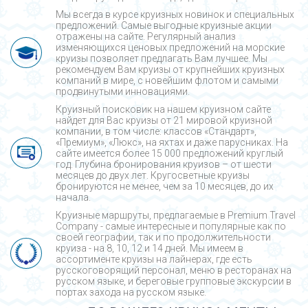
Мы всегда в курсе круизных новинок и специальных
предложений. Самые выгодные круизные акции
отражены на сайте. Регулярный анализ
изменяющихся ценовых предложений на морские
круизы позволяет предлагать Вам лучшее. Мы
рекомендуем Вам круизы от крупнейших круизных
компаний в мире, с новейшим флотом и самыми
продвинутыми инновациями.
Круизный поисковик на нашем круизном сайте
найдет для Вас круизы от 21 мировой круизной
компании, в том числе: классов «Стандарт»,
«Премиум», «Люкс», на яхтах и даже парусниках. На
сайте имеется более 15 000 предложений круглый
год. Глубина бронирования круизов – от шести
месяцев до двух лет. Кругосветные круизы
бронируются не менее, чем за 10 месяцев, до их
начала.
Круизные маршруты, предлагаемые в Premium Travel
Company - cамые интересные и популярные как по
своей географии, так и по продолжительности
круиза - на 8, 10, 12 и 14 дней. Мы имеем в
ассортименте круизы на лайнерах, где есть
русскоговорящий персонал, меню в ресторанах на
русском языке, и береговые групповые экскурсии в
портах захода на русском языке.