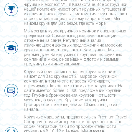
-круизный эксперт № 1 в Казахстане. Все сотрудники
нашей компании имеют опыт круизных путешествий
и отлично знают круизы, систематически повышают
свою квалификацию по этому направлению. Мы
найдем круиз для Вас везде, где есть море.
Мы всегда в курсе круизных новинок и специальных
предложений. Самые выгодные круизные акции
отражены на сайте. Регулярный анализ
изменяющихся ценовых предложений на морские
круизы позволяет предлагать Вам лучшее. Мы
рекомендуем Вам круизы от крупнейших круизных
компаний в мире, с новейшим флотом и самыми
продвинутыми инновациями.
Круизный поисковик на нашем круизном сайте
найдет для Вас круизы от 21 мировой круизной
компании, в том числе: классов «Стандарт»,
«Премиум», «Люкс», на яхтах и даже парусниках. На
сайте имеется более 15 000 предложений круглый
год. Глубина бронирования круизов – от шести
месяцев до двух лет. Кругосветные круизы
бронируются не менее, чем за 10 месяцев, до их
начала.
Круизные маршруты, предлагаемые в Premium Travel
Company - cамые интересные и популярные как по
своей географии, так и по продолжительности
круиза - на 8, 10, 12 и 14 дней. Мы имеем в