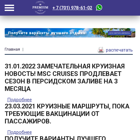
+ 7 (701) 978-61-02
Главная
распечатать
31.01.2022 ЗАМЕЧАТЕЛЬНАЯ КРУИЗНАЯ
НОВОСТЬ! MSC CRUISES ПРОДЛЕВАЕТ
СЕЗОН В ПЕРСИДСКОМ ЗАЛИВЕ НА 3
МЕСЯЦА
Подробнее
о 31.01.2022 Замечательная круизная
новость! MSC Cruises продлевает сезон в
23.03.2021 КРУИЗНЫЕ МАРШРУТЫ, ПОКА
Персидском заливе на 3 месяца
ТРЕБУЮЩИЕ ВАКЦИНАЦИИ ОТ
ПАССАЖИРОВ.
Подробнее
о 23.03.2021 Круизные маршруты, пока
требующие вакцинации от пассажиров.
ПОЛУЧИТЕ ВАРИАНТЫ ЛУЧШЕГО