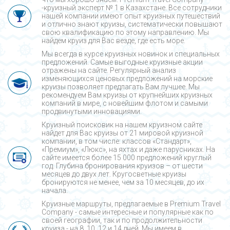
-круизный эксперт № 1 в Казахстане. Все сотрудники
нашей компании имеют опыт круизных путешествий
и отлично знают круизы, систематически повышают
свою квалификацию по этому направлению. Мы
найдем круиз для Вас везде, где есть море.
Мы всегда в курсе круизных новинок и специальных
предложений. Самые выгодные круизные акции
отражены на сайте. Регулярный анализ
изменяющихся ценовых предложений на морские
круизы позволяет предлагать Вам лучшее. Мы
рекомендуем Вам круизы от крупнейших круизных
компаний в мире, с новейшим флотом и самыми
продвинутыми инновациями.
Круизный поисковик на нашем круизном сайте
найдет для Вас круизы от 21 мировой круизной
компании, в том числе: классов «Стандарт»,
«Премиум», «Люкс», на яхтах и даже парусниках. На
сайте имеется более 15 000 предложений круглый
год. Глубина бронирования круизов – от шести
месяцев до двух лет. Кругосветные круизы
бронируются не менее, чем за 10 месяцев, до их
начала.
Круизные маршруты, предлагаемые в Premium Travel
Company - cамые интересные и популярные как по
своей географии, так и по продолжительности
круиза - на 8, 10, 12 и 14 дней. Мы имеем в