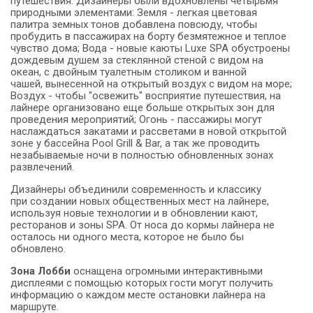
путешествия. Дизайнеры были вдохновлены четырьмя
природными элементами: Земля - легкая цветовая
палитра земных тонов добавлена повсюду, чтобы
пробудить в пассажирах на борту безмятежное и теплое
чувство дома; Вода - новые каюты Luxe SPA обустроены
дождевым душем за стеклянной стеной с видом на
океан, с двойным туалетным столиком и ванной
чашей, вынесенной на открытый воздух с видом на море;
Воздух - чтобы "освежить" восприятие путешествия, на
лайнере организовано еще больше открытых зон для
проведения мероприятий; Огонь - пассажиры могут
наслаждаться закатами и рассветами в новой открытой
зоне у бассейна Pool Grill & Bar, а так же проводить
незабываемые ночи в полностью обновленных зонах
развлечений.
Дизайнеры объединили современность и классику
при создании новых общественных мест на лайнере,
используя новые технологии и в обновлении кают,
ресторанов и зоны SPA. От носа до кормы лайнера не
осталось ни одного места, которое не было бы
обновлено.
Зона Лобби
оснащена огромными интерактивными
дисплеями с помощью которых гости могут получить
информацию о каждом месте остановки лайнера на
маршруте.