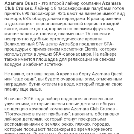
Azamara Quest
- это второй лайнер компании
Azamara
Club Cruises.
Лайнер с 8 пассажирскими палубами готов
принять 690 пассажиров. 93% кают на лайнере имеют вид
на море, 68% оборудованы верандами. В распоряжении
отдыхающих - персонализированный сервис в каждой
каюте, живые цветы, корзина со свежими фруктами,
мягкие халаты и тапочки, плазменные TV-панели и
невероятно удобные ортопедические кровати.
Великолепный SPA-центр AstralSpa предлагает SPA-
процедуры с применением косметики Elemis, которая
используется в лучших SPA-салонах мира. На лайнере
также имеется площадка для релаксации на свежем
воздухе и кабинет эстетики.
Не важно, это ваш первый круиз на борту Azamara Quest
или "еще один", вы будете очарованы этим, отмеченным
наградами, бутик-отелем на воде, который поднял свою
планку еще выше.
В начале 2016 года лайнер подвергся значительным
улучшениям, которые внесли новые детали в общую
концепцию круизной компании Azamara Club Cruises -
"Погружение в пункт прибытия": наполнить обстановку
лайнера деталями, который станут прекрасными
воспоминаниями о землях, реках, пляжах, городах,
которые посещают пассажиры во время круизного