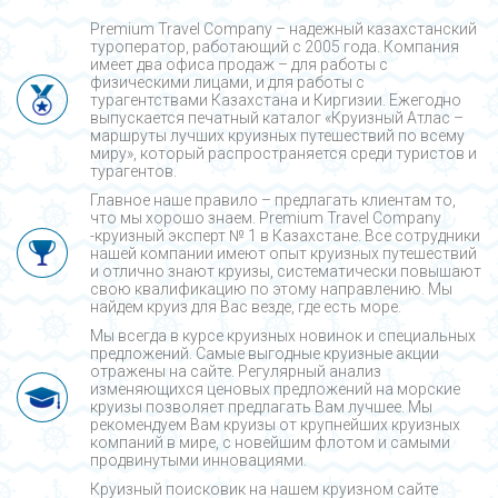
Premium Travel Company – надежный казахстанский
туроператор, работающий с 2005 года. Компания
имеет два офиса продаж – для работы с
физическими лицами, и для работы с
турагентствами Казахстана и Киргизии. Ежегодно
выпускается печатный каталог «Круизный Атлас –
маршруты лучших круизных путешествий по всему
миру», который распространяется среди туристов и
турагентов.
Главное наше правило – предлагать клиентам то,
что мы хорошо знаем. Premium Travel Company
-круизный эксперт № 1 в Казахстане. Все сотрудники
нашей компании имеют опыт круизных путешествий
и отлично знают круизы, систематически повышают
свою квалификацию по этому направлению. Мы
найдем круиз для Вас везде, где есть море.
Мы всегда в курсе круизных новинок и специальных
предложений. Самые выгодные круизные акции
отражены на сайте. Регулярный анализ
изменяющихся ценовых предложений на морские
круизы позволяет предлагать Вам лучшее. Мы
рекомендуем Вам круизы от крупнейших круизных
компаний в мире, с новейшим флотом и самыми
продвинутыми инновациями.
Круизный поисковик на нашем круизном сайте