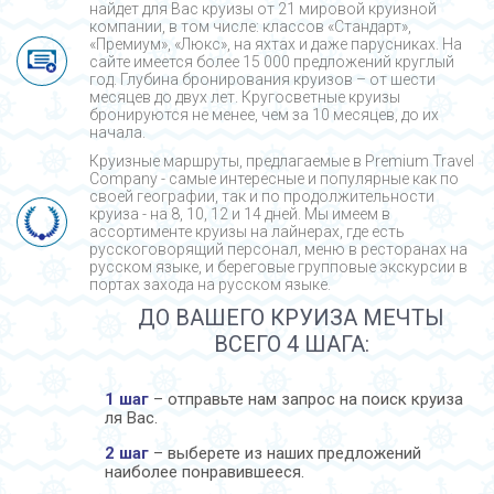
найдет для Вас круизы от 21 мировой круизной
компании, в том числе: классов «Стандарт»,
«Премиум», «Люкс», на яхтах и даже парусниках. На
сайте имеется более 15 000 предложений круглый
год. Глубина бронирования круизов – от шести
месяцев до двух лет. Кругосветные круизы
бронируются не менее, чем за 10 месяцев, до их
начала.
Круизные маршруты, предлагаемые в Premium Travel
Company - cамые интересные и популярные как по
своей географии, так и по продолжительности
круиза - на 8, 10, 12 и 14 дней. Мы имеем в
ассортименте круизы на лайнерах, где есть
русскоговорящий персонал, меню в ресторанах на
русском языке, и береговые групповые экскурсии в
портах захода на русском языке.
ДО ВАШЕГО КРУИЗА МЕЧТЫ
ВСЕГО 4 ШАГА:
1 шаг
– отправьте нам запрос на поиск круиза
ля Вас.
2 шаг
– выберете из наших предложений
наиболее понравившееся.