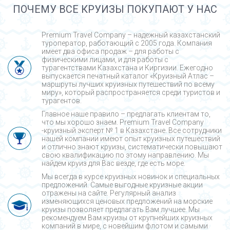
ПОЧЕМУ ВСЕ КРУИЗЫ ПОКУПАЮТ У НАС
Premium Travel Company – надежный казахстанский
туроператор, работающий с 2005 года. Компания
имеет два офиса продаж – для работы с
физическими лицами, и для работы с
турагентствами Казахстана и Киргизии. Ежегодно
выпускается печатный каталог «Круизный Атлас –
маршруты лучших круизных путешествий по всему
миру», который распространяется среди туристов и
турагентов.
Главное наше правило – предлагать клиентам то,
что мы хорошо знаем. Premium Travel Company
-круизный эксперт № 1 в Казахстане. Все сотрудники
нашей компании имеют опыт круизных путешествий
и отлично знают круизы, систематически повышают
свою квалификацию по этому направлению. Мы
найдем круиз для Вас везде, где есть море.
Мы всегда в курсе круизных новинок и специальных
предложений. Самые выгодные круизные акции
отражены на сайте. Регулярный анализ
изменяющихся ценовых предложений на морские
круизы позволяет предлагать Вам лучшее. Мы
рекомендуем Вам круизы от крупнейших круизных
компаний в мире, с новейшим флотом и самыми