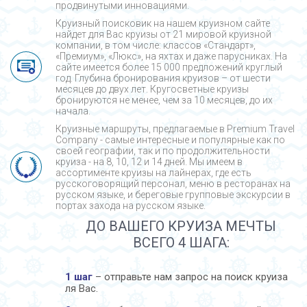
продвинутыми инновациями.
Круизный поисковик на нашем круизном сайте
найдет для Вас круизы от 21 мировой круизной
компании, в том числе: классов «Стандарт»,
«Премиум», «Люкс», на яхтах и даже парусниках. На
сайте имеется более 15 000 предложений круглый
год. Глубина бронирования круизов – от шести
месяцев до двух лет. Кругосветные круизы
бронируются не менее, чем за 10 месяцев, до их
начала.
Круизные маршруты, предлагаемые в Premium Travel
Company - cамые интересные и популярные как по
своей географии, так и по продолжительности
круиза - на 8, 10, 12 и 14 дней. Мы имеем в
ассортименте круизы на лайнерах, где есть
русскоговорящий персонал, меню в ресторанах на
русском языке, и береговые групповые экскурсии в
портах захода на русском языке.
ДО ВАШЕГО КРУИЗА МЕЧТЫ
ВСЕГО 4 ШАГА:
1 шаг
– отправьте нам запрос на поиск круиза
ля Вас.