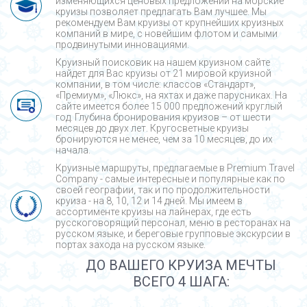
изменяющихся ценовых предложений на морские
круизы позволяет предлагать Вам лучшее. Мы
рекомендуем Вам круизы от крупнейших круизных
компаний в мире, с новейшим флотом и самыми
продвинутыми инновациями.
Круизный поисковик на нашем круизном сайте
найдет для Вас круизы от 21 мировой круизной
компании, в том числе: классов «Стандарт»,
«Премиум», «Люкс», на яхтах и даже парусниках. На
сайте имеется более 15 000 предложений круглый
год. Глубина бронирования круизов – от шести
месяцев до двух лет. Кругосветные круизы
бронируются не менее, чем за 10 месяцев, до их
начала.
Круизные маршруты, предлагаемые в Premium Travel
Company - cамые интересные и популярные как по
своей географии, так и по продолжительности
круиза - на 8, 10, 12 и 14 дней. Мы имеем в
ассортименте круизы на лайнерах, где есть
русскоговорящий персонал, меню в ресторанах на
русском языке, и береговые групповые экскурсии в
портах захода на русском языке.
ДО ВАШЕГО КРУИЗА МЕЧТЫ
ВСЕГО 4 ШАГА: