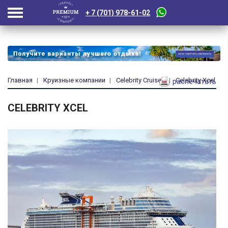
+ 7 (701) 978-61-02
Главная
Круизные компании
Celebrity Cruises
Celebrity Xcel
распечатать
CELEBRITY XCEL