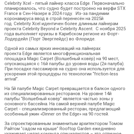
Celebrity Xcel - пятый лайнер класса Edge. Первоначально
планировалось, что судно будет построено на верфи STX
France в Сен-Назере в 2024 году. Из-за пандемии
коронавируса ввод в строй перенесён на 2025й
год. Celebrity Xcel идентичен более длинным лайнерам
проекта Celebrity Beyond и Сelebrity Ascent. C ноября 2025
года выполняет круизы в Карибском регионе из Форт-
Лодердейл (Порт Эверглейдс) во Флориде.
Одной из самых ярких инноваций на лайнерах
проекта Edge является многофункциональная
площадка Magic Carpet (Волшебный ковёр) на 90 мест,
опускающаяся с 16й палубы до уровня воды (2я палуба).
При посадке пассажиров на судно она используется для
ускорения этой процедуры по технологии “friction-less
arrival”.
На 5й палубе Magic Carpet превращается в балкон одного
из специализированных ресторанов. На уровне 14й
палубы "Волшебный ковёр" является частью зоны у
основного бассейна. На самой верхней палубе Magic
Carpet - специализированный ресторан, предлагающий
особенный ужин «Dinner on the Edge» на 90 гостей.
За спроектированным знаменитым архитектором Томом
Райтом "садом на крыше" Rooftop Garden ежедневно
ухаживает целая команда специалистов – это отличное