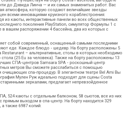
ти до Дэвида Линча — и их самых знаменитых работ. Вас
щая атмосфера, которую создают величайшие звезды
ащен всеми инновациями круизного кораблестроения:
дя из каюты, интерактивные панели во всех общественных
последнего поколения PlayStation, симулятор Формулы 1 с
е в вашем распоряжении 4 бассейна, два из которых с
вляет собой современный, оснащенный самыми последними
еляют еде. Каждое блюдо - шедевр. На борту расположены 5
ra Restarurant – альтернативные, столы в которых необходимо
стола (25 Eu за человека). Также на борту расположены 13
з лучших СПА-центров Samsara SPA - роскошный центр
ратных метров Вы сможете расслабиться с помощью
 очищающих спа-процедур. В элегантном театре Bel Ami Вы
еография Мулен Руж идеально подходят для сцены Costa
и старинными зеркалами, предлагает непревзойденное
ПА, 524 каюты с отдельным балконом, 58 сьютов, все из них
с прямым выходом в спа-центр. На борту находится 329
а также 6987 копий.