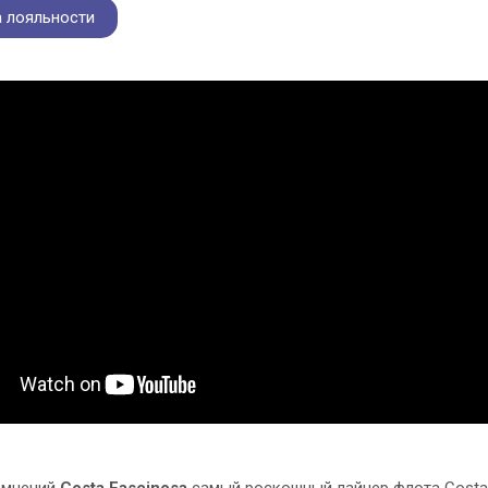
 лояльности
омнений
Costa Fascinosa
самый роскошный лайнер флота Costa C