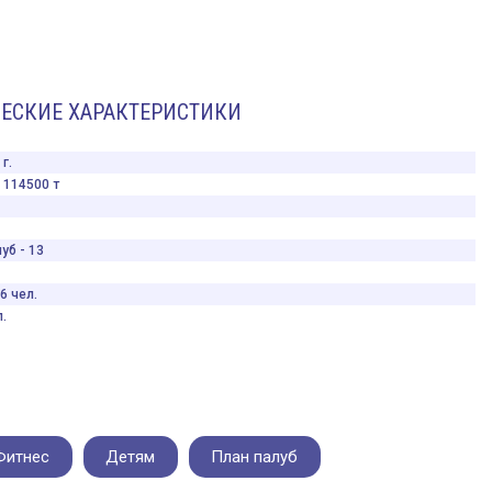
ЕСКИЕ ХАРАКТЕРИСТИКИ
г.
114500 т
уб - 13
6 чел.
.
Фитнес
Детям
План палуб