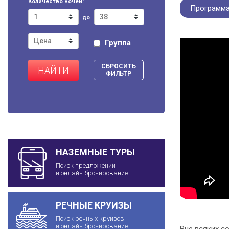
Количество ночей:
Программа
до
Группа
СБРОСИТЬ
НАЙТИ
ФИЛЬТР
НАЗЕМНЫЕ ТУРЫ
Поиск предложений
и онлайн-бронирование
РЕЧНЫЕ КРУИЗЫ
Поиск речных круизов
и онлайн-бронирование
Вне всяких с