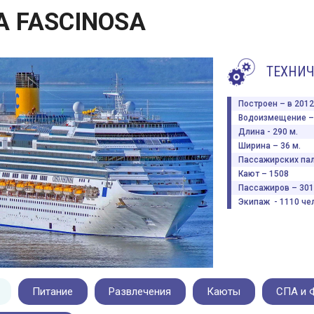
A FASCINOSA
ТЕХНИЧ
Построен – в 2012 
Водоизмещение – 
Длина - 290 м.
Ширина – 36 м.
Пассажирских пал
Кают – 1508
Пассажиров – 301
Экипаж - 1110 чел
Питание
Развлечения
Каюты
СПА и 