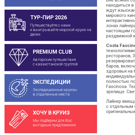
находиться в
ждут изыскан
мирового кин
ТУР-ПИР 2026
интерактивно
зонах лайнер
Путешествуйте с нами
и выигрывайте морской круиз на
настоящим го
двоих
раздвижной к
Costa Fascin
технологиями
PREMIUM CLUB
ресторанов, 3
Авторские путешествия
резервироват
с казахстанской группой
баров, включ
здоровья на 
индивидуальн
полностью по
ЭКСПЕДИЦИИ
Fascinosa. Т
Экспедиционные круизы
зрелище. Све
в отдаленные места
Лайнер вмеща
с отдельным 
оригинальных
ХОЧУ В КРУИЗ
Мы подберем для Вас
выгодные предложения