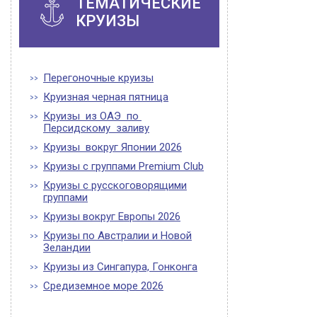
ТЕМАТИЧЕСКИЕ
КРУИЗЫ
Перегоночные круизы
Круизная черная пятница
Круизы из ОАЭ по
Персидскому заливу
Круизы вокруг Японии 2026
Круизы с группами Premium Club
Круизы с русскоговорящими
группами
Круизы вокруг Европы 2026
Круизы по Австралии и Новой
Зеландии
Круизы из Сингапура, Гонконга
Средиземное море 2026