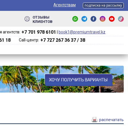
Агентствам
подписка на рассылку
ОТЗЫВЫ
КЛИЕНТОВ
+7 701 978 6101‬
 агентств:
|
book1@premiumtravel.kz
61 18
+7 727 267 36 37 / 38
Call-центр:
распечатать