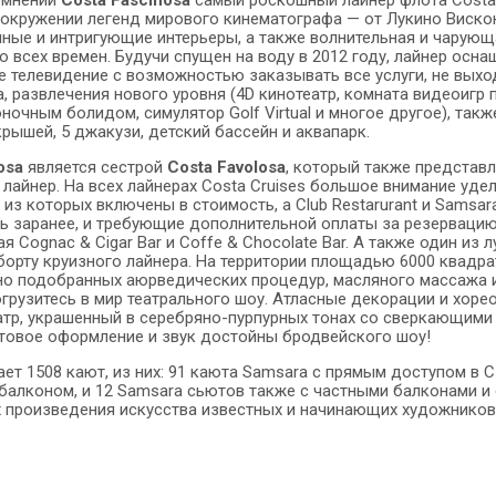
 окружении легенд мирового кинематографа — от Лукино Вискон
ные и интригующие интерьеры, а также волнительная и чарую
о всех времен. Будучи спущен на воду в 2012 году, лайнер осн
е телевидение с возможностью заказывать все услуги, не выхо
а, развлечения нового уровня (4D кинотеатр, комната видеоигр 
ночным болидом, симулятор Golf Virtual и многое другое), такж
рышей, 5 джакузи, детский бассейн и аквапарк.
osa
является сестрой
Costa Favolosa
, который также предста
 лайнер. На всех лайнерах Costa Cruises большое внимание уд
 из которых включены в стоимость, а Club Restarurant и Samsa
ь заранее, и требующие дополнительной оплаты за резервацию 
ая Cognac & Cigar Bar и Coffe & Chocolate Bar. А также один и
борту круизного лайнера. На территории площадью 6000 квад
о подобранных аюрведических процедур, масляного массажа и
грузитесь в мир театрального шоу. Атласные декорации и хор
еатр, украшенный в серебряно-пурпурных тонах со сверкающим
товое оформление и звук достойны бродвейского шоу!
ет 1508 кают, из них: 91 каюта Samsara с прямым доступом в С
балконом, и 12 Samsara сьютов также с частными балконами и 
 произведения искусства известных и начинающих художников, 