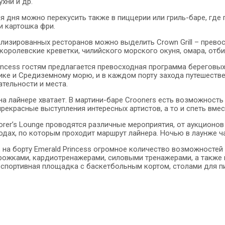
хни и др.
я дня можно перекусить также в пиццерии или гриль-баре, где
и картошка фри.
лизированных ресторанов можно выделить Crown Grill – превос
королевские креветки, чилийского морского окуня, омара, отби
rincess гостям предлагается превосходная программа береговы
тике и Средиземному морю, и в каждом порту захода путешест
тельности и места.
на лайнере хватает. В мартини-баре Crooners есть возможность
прекрасные выступления интересных артистов, а то и спеть вмес
lorer’s Lounge проводятся различные мероприятия, от аукционо
родах, по которым проходит маршрут лайнера. Ночью в лаунже 
о, на борту Emerald Princess огромное количество возможностей
ожками, кардиотренажерами, силовыми тренажерами, а также 
спортивная площадка с баскетбольным кортом, столами для пи