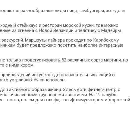
 подаются разнообразные виды пицц, гамбургеры, хот-доги,
ходный стейкхаус и ресторан морской кухни, где можно
вные из ягненка с Новой Зеландии и телятину с Мадейры.
х экскурсий. Маршруты лайнера проходят по Карибскому
венникам будет предложено посетить наиболее интересные
 не только продегустировать 52 различных сорта мартини, но
те с ними хором.
в произведений искусства до познавательных лекций о
часто устраиваются кинопоказы.
 для активного образа жизни. Здесь есть фитнес-центр с
многочисленными групповыми занятиями. На 19 палубе
нг-понга, полем для гольфа, гольф-симулятором и дорожкой