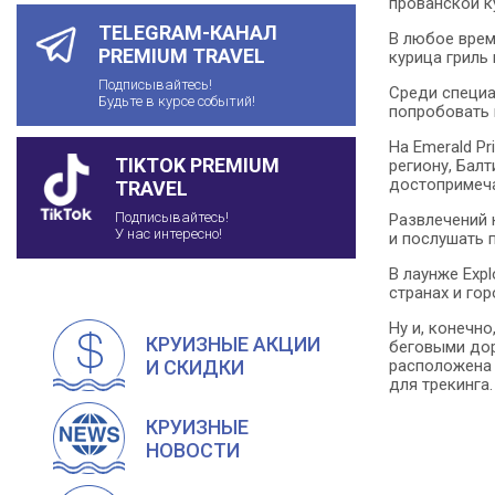
прованской ку
TELEGRAM-КАНАЛ
В любое врем
PREMIUM TRAVEL
курица гриль 
Подписывайтесь!
Среди специа
Будьте в курсе событий!
попробовать 
На Emerald P
TIKTOK PREMIUM
региону, Бал
достопримеча
TRAVEL
Подписывайтесь!
Развлечений 
У нас интересно!
и послушать 
В лаунже Exp
странах и го
Ну и, конечн
КРУИЗНЫЕ АКЦИИ
беговыми дор
расположена 
И СКИДКИ
для трекинга.
КРУИЗНЫЕ
НОВОСТИ