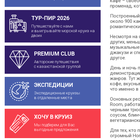
кафе – своео
променад, ко
Построенный в
ТУР-ПИР 2026
около 900 ка
романтически
Путешествуйте с нами
и выигрывайте морской круиз на
двоих
Несмотря на 
других, мень
музыкальные 
джакузи и сп
PREMIUM CLUB
другое.
Авторские путешествия
с казахстанской группой
День и ночь 
демонстрации
жанров. Тут 
кофе, вкусны
ЭКСПЕДИЦИИ
что именно в 
Экспедиционные круизы
в отдаленные места
Основных рест
Room, работа
черными трюф
соусом, блин
ХОЧУ В КРУИЗ
вегетарианск
Мы подберем для Вас
выгодные предложения
Для тех, кто
огромный Hori