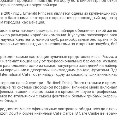
бразная городская площадь. На борту есть кинотеатр под откр
торый проходит вокруг лайнера.
 2007 году, Emerald Princess является одним из крупнейших кру
ют с балконами, с которых открывается превосходный вид на к
м городом, как Венеция.
свои впечатляющие размеры, на лайнере обеспечен такой же вы
ших по размерам, кораблях компании. К услугам пассажиров раз
лаунжи, кинотеатр, ночной клуб, разнообразные рестораны и ба
ециальные зоны отдыха с шезлонгами на открытых палубах, биб
проходят самые настоящие «уличные представления» в Piazza, а
 и впечатляющие шоу от профессиональных барменов, музыкал
же расположено одно из самых популярных заведений на лайнере
ми пирожными и десертами, шоколадным фондю, фруктами. Здесь
International Cafe гости найдут одну из самых лучших винных кар
оранов на лайнере три - Botticelli Dining Room (столики и время 
ющие по системе свободной посадки. Типичное меню включает, 
елями, ньокки с сыром азиаго в кремовом соусе с трюфелями,
чики по-итальянски с сыром фонтина и белыми грибами, жарены
ие блюда.
 предпочтет менее официальные завтраки и обеды, всегда откр
zon Court и более интимный Cafe Caribe. В Cafe Caribe вечерам