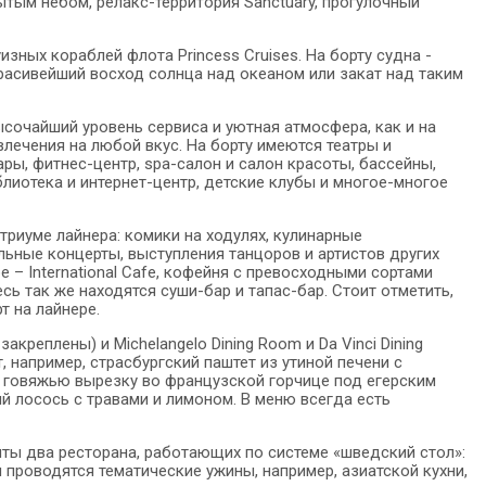
ытым небом, релакс-территория Sanctuary, прогулочный
изных кораблей флота Princess Cruises. На борту судна -
расивейший восход солнца над океаном или закат над таким
сочайший уровень сервиса и уютная атмосфера, как и на
влечения на любой вкус. На борту имеются театры и
ры, фитнес-центр, spa-салон и салон красоты, бассейны,
лиотека и интернет-центр, детские клубы и многое-многое
триуме лайнера: комики на ходулях, кулинарные
ьные концерты, выступления танцоров и артистов других
 – International Cafe, кофейня с превосходными сортами
 так же находятся суши-бар и тапас-бар. Стоит отметить,
т на лайнере.
закреплены) и Michelangelo Dining Room и Da Vinci Dining
например, страсбургский паштет из утиной печени с
 говяжью вырезку во французской горчице под егерским
й лосось с травами и лимоном. В меню всегда есть
ыты два ресторана, работающих по системе «шведский стол»:
и проводятся тематические ужины, например, азиатской кухни,