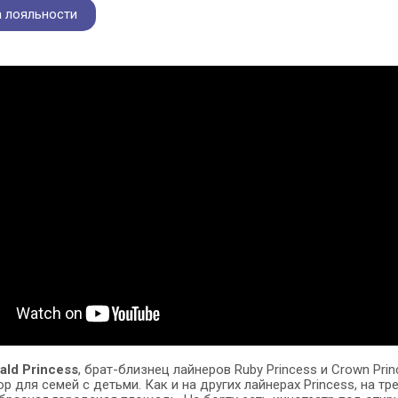
 лояльности
ld Princess
, брат-близнец лайнеров Ruby Princess и Crown Prin
 для семей с детьми. Как и на других лайнерах Princess, на т