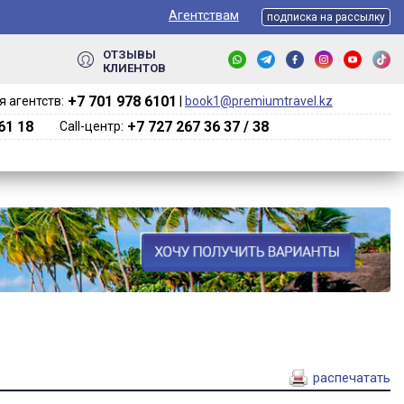
Агентствам
подписка на рассылку
ОТЗЫВЫ
КЛИЕНТОВ
+7 701 978 6101‬
 агентств:
|
book1@premiumtravel.kz
61 18
+7 727 267 36 37 / 38
Call-центр:
распечатать