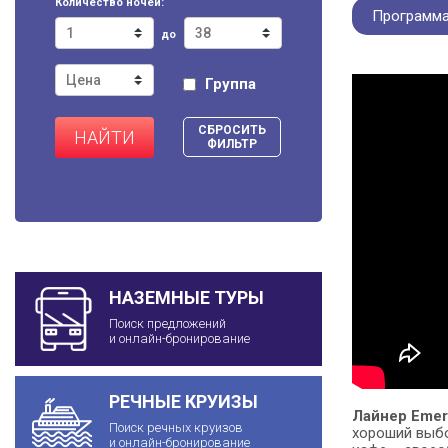
Количество ночей:
Программа
до
Группа
СБРОСИТЬ
НАЙТИ
ФИЛЬТР
НАЗЕМНЫЕ ТУРЫ
Поиск предложений
и онлайн-бронирование
РЕЧНЫЕ КРУИЗЫ
Лайнер Emera
Поиск речных круизов
хороший выбор
и онлайн-бронирование