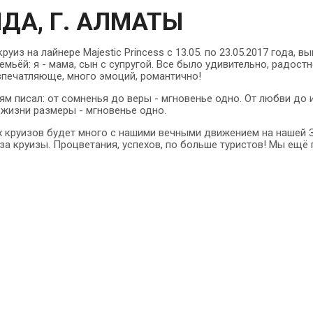
ДА, Г. АЛМАТЫ
круиз на лайнере Majestic Princess с 13.05. по 23.05.2017 года, 
мьёй: я - мама, сын с супругой. Все было удивительно, радостн
печатляюще, много эмоций, романтично!
ям писал: от сомненья до веры - мгновенье одно. От любви до 
 жизни размеры - мгновенье одно.
х круизов будет много с нашими вечными движением на нашей З
за круизы. Процветания, успехов, по больше туристов! Мы ещё 