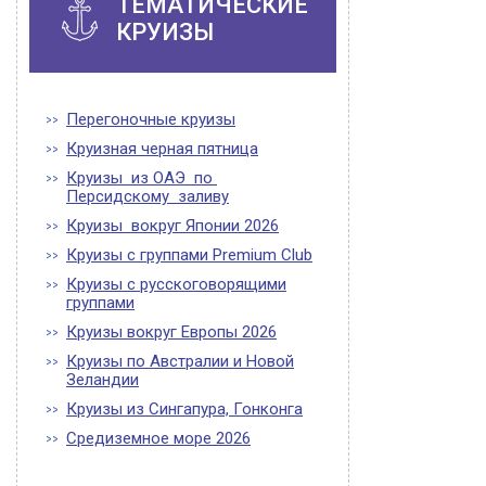
ТЕМАТИЧЕСКИЕ
КРУИЗЫ
Перегоночные круизы
Круизная черная пятница
Круизы из ОАЭ по
Персидскому заливу
Круизы вокруг Японии 2026
Круизы с группами Premium Club
Круизы с русскоговорящими
группами
Круизы вокруг Европы 2026
Круизы по Австралии и Новой
Зеландии
Круизы из Сингапура, Гонконга
Средиземное море 2026