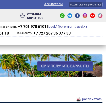
Агентствам
подписка на рассылку
ОТЗЫВЫ
КЛИЕНТОВ
+7 701 978 6101‬
 агентств:
|
book1@premiumtravel.kz
61 18
+7 727 267 36 37 / 38
Call-центр:
распечатать