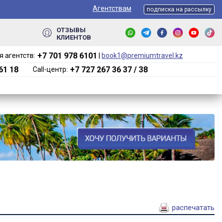
Агентствам
подписка на рассылку
ОТЗЫВЫ
КЛИЕНТОВ
+7 701 978 6101‬
 агентств:
|
book1@premiumtravel.kz
61 18
+7 727 267 36 37 / 38
Call-центр:
распечатать