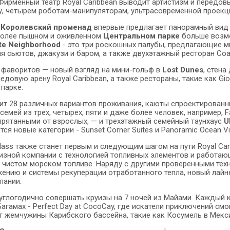
 Фирменный театр Royal Caribbean выводит артистизм и передов
, четырем роботам-манипуляторам, ультрасовременной проекци
й
Королевский променад
впервые предлагает панорамный вид н
 более пышном и оживленном
Центральном парке
больше возмо
te Neighborhood
- это три роскошных палубы, предлагающие мн
я сьютов, джакузи и баром, а также двухэтажный ресторан Coast
 фаворитов — новый взгляд на мини-гольф в
Lost Dunes
, стена
довую арену Royal Caribbean, а также рестораны, такие как Giovan
парке.
ит 28 различных вариантов проживания, каюты спроектирова
емей из трех, четырех, пяти и даже более человек, например, Fami
прятанными от взрослых, — и трехэтажный семейный таунхаус
U
ся новые категории - Sunset Corner Suites и Panoramic Ocean 
lass также станет первым и следующим шагом на пути Royal Car
изной компании с технологией топливных элементов и работаю
 чистом морском топливе. Наряду с другими проверенными тех
ению и системы рекуперации отработанного тепла, новый лайн
пании.
руглогодично совершать круизы на 7 ночей из Майами. Каждый к
 Багамах - Perfect Day at CocoCay, где искатели приключений с
т жемчужины Карибского бассейна, такие как Косумель в Мексик