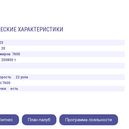
ЕСКИЕ ХАРАКТЕРИСТИКИ
23
 20
жиров: 7600
250800 т
орость 22 узла
/7600
ачки есть
Фитнес
План палуб
Программа лояльности