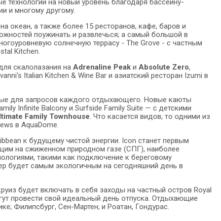
ые технологии на новый уровень благодаря бассейну-
и и многому другому.
а океан, а также более 15 ресторанов, кафе, баров и
жностей поужинать и развлечься; а самый большой в
огоуровневую солнечную террасу - The Grove - с частным
al Kitchen.
 для скалолазания на
Adrenaline Peak
и
Absolute Zero
,
ni's Italian Kitchen & Wine Bar и азиатский ресторан Izumi в
нные для запросов каждого отдыхающего. Новые каюты
ly Infinite Balcony и Surfside Family Suite — с детскими
ltimate Family Townhouse
. Что касается видов, то одними из
Views в AquaDome.
ibbean к будущему чистой энергии. Icon станет первым
щим на сжиженном природном газе (СПГ), наиболее
нологиями, такими как подключение к береговому
ер будет самым экологичным на сегодняшний день в
руиз будет включать в себя заходы на частный остров Royal
могут провести свой идеальный день отпуска. Отдыхающие
е; Филипсбург, Сен-Мартен; и Роатан, Гондурас.