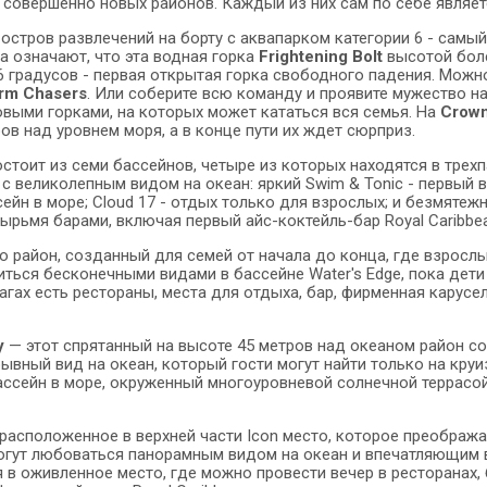
 совершенно новых районов. Каждый из них сам по себе являе
 остров развлечений на борту с аквапарком категории 6 - самы
а означают, что эта водная горка
Frightening Bolt
высотой боле
6 градусов - первая открытая горка свободного падения. Можно
rm Chasers
. Или соберите всю команду и проявите мужество н
выми горками, на которых может кататься вся семья. На
Crown
ов над уровнем моря, а в конце пути их ждет сюрприз.
стоит из семи бассейнов, четыре из которых находятся в трех
с великолепным видом на океан: яркий Swim & Tonic - первый в 
ейн в море; Cloud 17 - отдых только для взрослых; и безмятежн
тырьмя барами, включая первый айс-коктейль-бар Royal Caribbe
о район, созданный для семей от начала до конца, где взрослы
ться бесконечными видами в бассейне Water's Edge, пока дети в
гах есть рестораны, места для отдыха, бар, фирменная карусель
y
— этот спрятанный на высоте 45 метров над океаном район с
рывный вид на океан, который гости могут найти только на круи
ссейн в море, окруженный многоуровневой солнечной террасо
расположенное в верхней части Icon место, которое преобража
огут любоваться панорамным видом на океан и впечатляющим 
 в оживленное место, где можно провести вечер в ресторанах