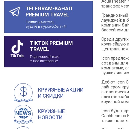
AquaTheater.
трансформеру
TELEGRAM-КАНАЛ
PREMIUM TRAVEL
Грандиозны
лаунджей; в
Подписывайтесь!
компании
Sui
Будьте в курсе событий!
бассейном дл
Среди других
TIKTOK PREMIUM
крупнейшую ле
TRAVEL
Центральном 
Подписывайтесь!
Icon предлож
У нас интересно!
созданы для с
комнатами, с
лучших являют
Дебют Icon C
лайнером кру
КРУИЗНЫЕ АКЦИИ
экологически
И СКИДКИ
электроснабж
круизной ком
Icon будет к
КРУИЗНЫЕ
Caribbean на
НОВОСТИ
также посетя