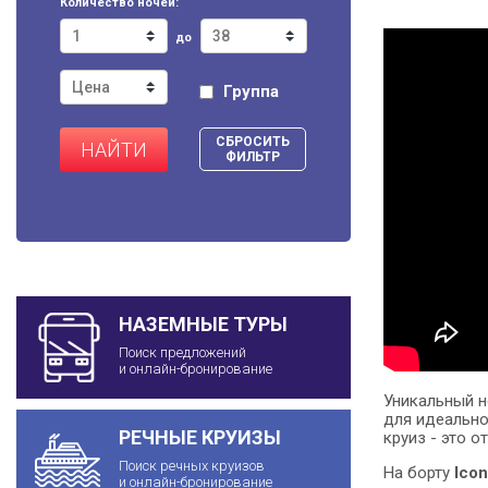
Количество ночей:
до
Группа
СБРОСИТЬ
НАЙТИ
ФИЛЬТР
НАЗЕМНЫЕ ТУРЫ
Поиск предложений
и онлайн-бронирование
Уникальный 
для идеально
РЕЧНЫЕ КРУИЗЫ
круиз - это 
Поиск речных круизов
На борту
Icon
и онлайн-бронирование