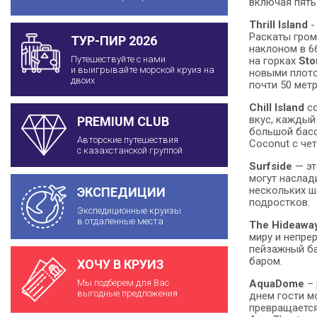
включая пять
Thrill Island
-
Раскаты гром
ТУР-ПИР 2026
наклоном в 6
Путешествуйте с нами
на горках
Sto
и выигрывайте морской круиз на
новыми плото
двоих
почти 50 метр
Chill Island
со
вкус, каждый 
PREMIUM CLUB
большой басс
Авторские путешествия
Coconut с че
с казахстанской группой
Surfside
— эт
могут наслади
нескольких ша
ЭКСПЕДИЦИИ
подростков.
Экспедиционные круизы
в отдаленные места
The Hideawa
миру и непре
пейзажный ба
баром.
ХОЧУ В КРУИЗ
AquaDome
– 
Мы подберем для Вас
выгодные предложения
днем гости м
превращается