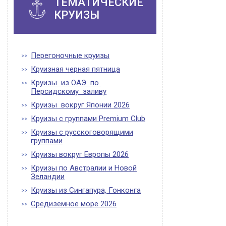
ТЕМАТИЧЕСКИЕ
КРУИЗЫ
Перегоночные круизы
Круизная черная пятница
Круизы из ОАЭ по
Персидскому заливу
Круизы вокруг Японии 2026
Круизы с группами Premium Club
Круизы с русскоговорящими
группами
Круизы вокруг Европы 2026
Круизы по Австралии и Новой
Зеландии
Круизы из Сингапура, Гонконга
Средиземное море 2026