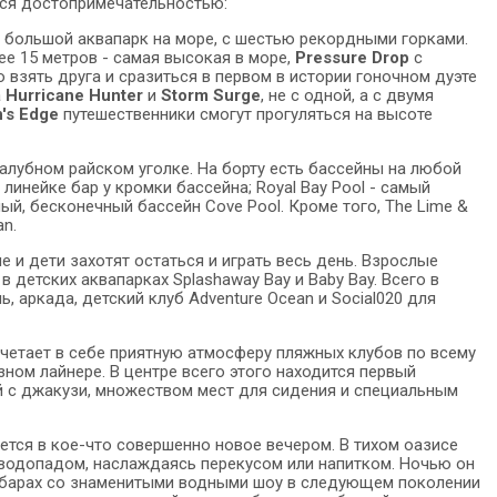
тся достопримечательностью:
й большой аквапарк на море, с шестью рекордными горками.
е 15 метров - самая высокая в море,
Pressure Drop
с
 взять друга и сразиться в первом в истории гоночном дуэте
а
Hurricane Hunter
и
Storm Surge
, не с одной, а с двумя
's Edge
путешественники смогут прогуляться на высоте
палубном райском уголке. На борту есть бассейны на любой
линейке бар у кромки бассейна; Royal Bay Pool - самый
ый, бесконечный бассейн Cove Pool. Кроме того, The Lime &
an.
е и дети захотят остаться и играть весь день. Взрослые
 детских аквапарках Splashaway Bay и Baby Bay. Всего в
, аркада, детский клуб Adventure Ocean и Social020 для
очетает в себе приятную атмосферу пляжных клубов по всему
зном лайнере. В центре всего этого находится первый
й с джакузи, множеством мест для сидения и специальным
ется в кое-что совершенно новое вечером. В тихом оазисе
водопадом, наслаждаясь перекусом или напитком. Ночью он
, барах со знаменитыми водными шоу в следующем поколении