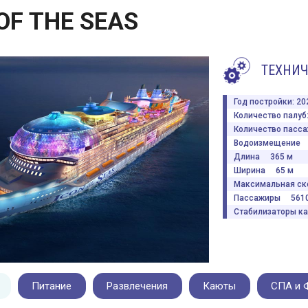
OF THE SEAS
ТЕХНИЧ
Год постройки: 20
Количество палуб:
Количество пасса
Водоизмещение 
Длина 365 м
Ширина 65 м
Максимальная ск
Пассажиры 5610
Стабилизаторы к
Питание
Развлечения
Каюты
СПА и 