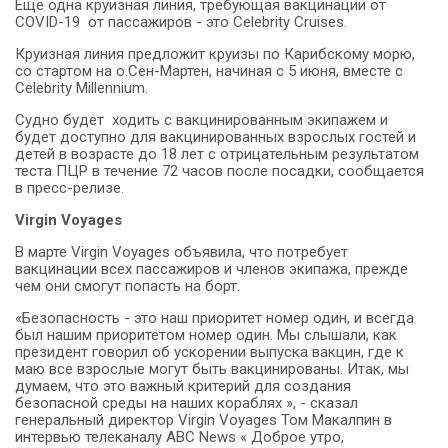
Еще одна круизная линия, требующая вакцинации от
COVID-19 от пассажиров - это Celebrity Cruises.
Круизная линия предложит круизы по Карибскому морю,
со стартом на о.Сен-Мартен, начиная с 5 июня, вместе с
Celebrity Millennium.
Судно будет ходить с вакцинированным экипажем и
будет доступно для вакцинированных взрослых гостей и
детей в возрасте до 18 лет с отрицательным результатом
теста ПЦР в течение 72 часов после посадки, сообщается
в пресс-релизе.
Virgin Voyages
В марте Virgin Voyages объявила, что потребует
вакцинации всех пассажиров и членов экипажа, прежде
чем они смогут попасть на борт.
«Безопасность - это наш приоритет номер один, и всегда
был нашим приоритетом номер один. Мы слышали, как
президент говорил об ускорении выпуска вакцин, где к
маю все взрослые могут быть вакцинированы. Итак, мы
думаем, что это важный критерий для создания
безопасной среды на наших кораблях », - сказал
генеральный директор Virgin Voyages Том Макалпин в
интервью телеканалу ABC News « Доброе утро,