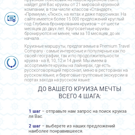
найдет для Вас круизы от 21 мировой круизной
компании, в том числе: классов «Стандарт»,
«Премиум», «Люкс», на яхтах и даже парусниках. На
сайте имеется более 15 000 предложений круглый
год. Глубина бронирования круизов – от шести
месяцев до двух лет. Кругосветные круизы
бронируются не менее, чем за 10 месяцев, до их
начала.
Круизные маршруты, предлагаемые в Premium Travel
Company - cамые интересные и популярные как по
своей географии, так и по продолжительности
круиза - на 8, 10, 12 и 14 дней. Мы имеем в
ассортименте круизы на лайнерах, где есть
русскоговорящий персонал, меню в ресторанах на
русском языке, и береговые групповые экскурсии в
портах захода на русском языке.
ДО ВАШЕГО КРУИЗА МЕЧТЫ
ВСЕГО 4 ШАГА:
1 шаг
– отправьте нам запрос на поиск круиза
ля Вас.
2 шаг
– выберете из наших предложений
наиболее понравившееся.