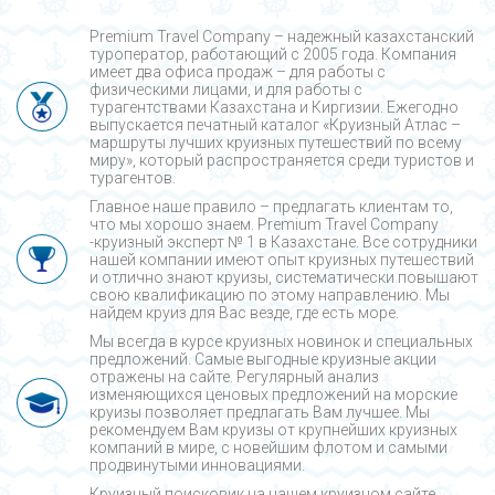
Premium Travel Company – надежный казахстанский
туроператор, работающий с 2005 года. Компания
имеет два офиса продаж – для работы с
физическими лицами, и для работы с
турагентствами Казахстана и Киргизии. Ежегодно
выпускается печатный каталог «Круизный Атлас –
маршруты лучших круизных путешествий по всему
миру», который распространяется среди туристов и
турагентов.
Главное наше правило – предлагать клиентам то,
что мы хорошо знаем. Premium Travel Company
-круизный эксперт № 1 в Казахстане. Все сотрудники
нашей компании имеют опыт круизных путешествий
и отлично знают круизы, систематически повышают
свою квалификацию по этому направлению. Мы
найдем круиз для Вас везде, где есть море.
Мы всегда в курсе круизных новинок и специальных
предложений. Самые выгодные круизные акции
отражены на сайте. Регулярный анализ
изменяющихся ценовых предложений на морские
круизы позволяет предлагать Вам лучшее. Мы
рекомендуем Вам круизы от крупнейших круизных
компаний в мире, с новейшим флотом и самыми
продвинутыми инновациями.
Круизный поисковик на нашем круизном сайте