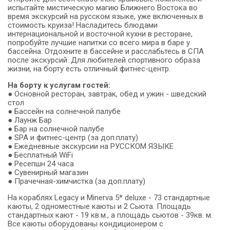
испытайте мистическую магию Ближнего Востока во
время экскурсий на русском языке, уже включенных в
стоимость круиза! Насладитесь блюдами
интернациональной и восточной кухни в ресторане,
попробуйте лучшие напитки со всего мира в баре у
бассейна. Отдохните в бассейне и расслабьтесь в СПА
после экскурсий. Для любителей спортивного образа
жизни, на борту есть отличный фитнес-центр.
На борту к услугам гостей:
● Основной ресторан, завтрак, обед и ужин - шведский
стол
● Бассейн на солнечной палубе
● Лаунж Бар
● Бар на солнечной палубе
● SPA и фитнес-центр (за доп.плату)
● Ежедневные экскурсии на РУССКОМ ЯЗЫКЕ
● Бесплатный WiFi
● Ресепшн 24 часа
● Сувенирный магазин
● Прачечная-химчистка (за доп.плату)
На кораблях Legacy и Minerva 5* deluxe - 73 стандартные
каюты, 2 одноместные каюты и 2 Сьюта. Площадь
стандартных кают - 19 кв.м., а площадь сьютов - 39кв. м.
Все каюты оборудованы кондиционером с