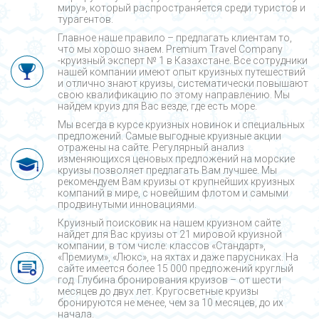
миру», который распространяется среди туристов и
турагентов.
Главное наше правило – предлагать клиентам то,
что мы хорошо знаем. Premium Travel Company
-круизный эксперт № 1 в Казахстане. Все сотрудники
нашей компании имеют опыт круизных путешествий
и отлично знают круизы, систематически повышают
свою квалификацию по этому направлению. Мы
найдем круиз для Вас везде, где есть море.
Мы всегда в курсе круизных новинок и специальных
предложений. Самые выгодные круизные акции
отражены на сайте. Регулярный анализ
изменяющихся ценовых предложений на морские
круизы позволяет предлагать Вам лучшее. Мы
рекомендуем Вам круизы от крупнейших круизных
компаний в мире, с новейшим флотом и самыми
продвинутыми инновациями.
Круизный поисковик на нашем круизном сайте
найдет для Вас круизы от 21 мировой круизной
компании, в том числе: классов «Стандарт»,
«Премиум», «Люкс», на яхтах и даже парусниках. На
сайте имеется более 15 000 предложений круглый
год. Глубина бронирования круизов – от шести
месяцев до двух лет. Кругосветные круизы
бронируются не менее, чем за 10 месяцев, до их
начала.