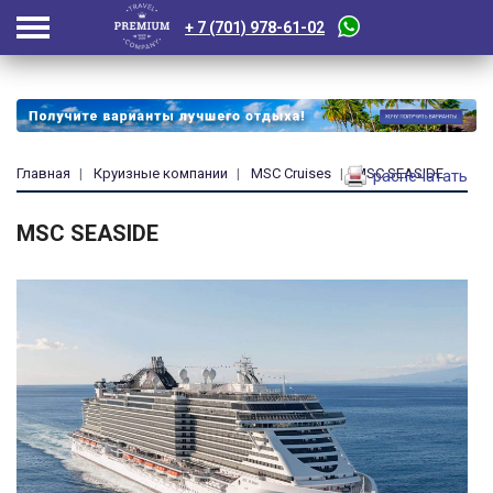
+ 7 (701) 978-61-02
Главная
Круизные компании
MSC Cruises
MSC SEASIDE
распечатать
MSC SEASIDE