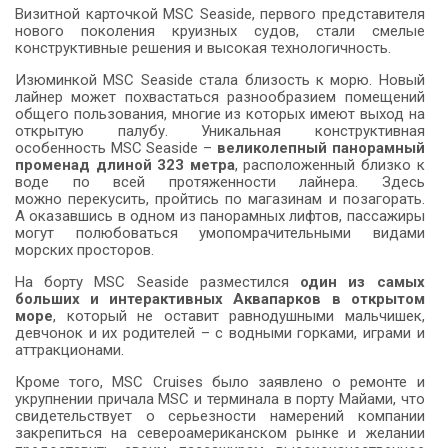
Визитной карточкой MSC Seaside, первого представителя
нового поколения круизных судов, стали смелые
конструктивные решения и высокая технологичность.
Изюминкой MSC Seaside стала близость к морю. Новый
лайнер может похвастаться разнообразием помещений
общего пользования, многие из которых имеют выход на
открытую палубу. Уникальная конструктивная
особенность MSC Seaside –
великолепный панорамный
променад длиной 323 метра
, расположенный близко к
воде по всей протяженности лайнера. Здесь
можно перекусить, пройтись по магазинам и позагорать.
А оказавшись в одном из панорамных лифтов, пассажиры
могут полюбоваться умопомрачительными видами
морских просторов.
На борту MSC Seaside разместился
один из самых
больших и интерактивных Аквапарков в открытом
море
, который не оставит равнодушными мальчишек,
девчонок и их родителей – с водными горками, играми и
аттракционами.
Кроме того, MSC Cruises было заявлено о ремонте и
укрупнении причала MSC и терминала в порту Майами, что
свидетельствует о серьезности намерений компании
закрепиться на североамериканском рынке и желании