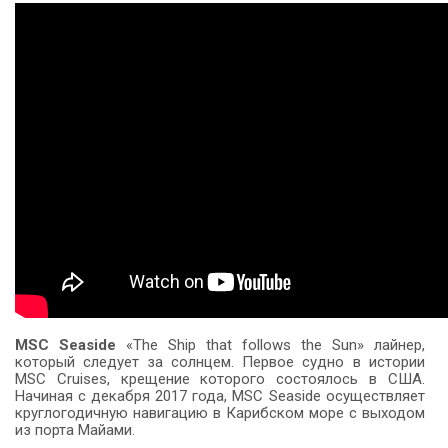
MSC Seaside
«The Ship that follows the Sun» лайнер,
который следует за солнцем. Первое судно в истории
MSC Cruises, крещение которого состоялось в США.
Начиная с декабря 2017 года, MSC Seaside осуществляет
круглогодичную навигацию в Карибском море с выходом
из порта Майами.