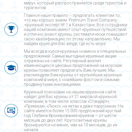
миру», который распространяется среди туристов и
турагентов.
Главное наше правило – предлагать клиентам то,
что мы хорошо знаем. Premium Travel Company
-круизный эксперт № 1 в Казахстане. Все сотрудники
нашей компании имеют опыт круизных путешествий
и отлично знают круизы, систематически повышают
свою квалификацию по этому направлению. Мы
найдем круиз для Вас везде, где есть море.
Мы всегда в курсе круизных новинок и специальных
предложений. Самые выгодные круизные акции
отражены на сайте. Регулярный анализ
изменяющихся ценовых предложений на морские
круизы позволяет предлагать Вам лучшее. Мы
рекомендуем Вам круизы от крупнейших круизных
компаний в мире, с новейшим флотом и самыми
продвинутыми инновациями.
Круизный поисковик на нашем круизном сайте
найдет для Вас круизы от 21 мировой круизной
компании, в том числе: классов «Стандарт»,
«Премиум», «Люкс», на яхтах и даже парусниках. На
сайте имеется более 15 000 предложений круглый
год. Глубина бронирования круизов – от шести
месяцев до двух лет. Кругосветные круизы
бронируются не менее, чем за 10 месяцев, до их
начала.