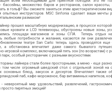
нащен всем необходимым для приятной поездки: это не то
- бассейны, множество баров и ресторанов, салон красоты, ф
рать в гольф? Вы сможете заняться этим аристократическим ви
 опытных инструкторов. MSC Sinfonia сделает ваши мечты р
итальянским размахом!
лайнер прошел масштабную модернизацию, в процессе которой
новые кровати и LCD телевизоры, обустроены новые зоны, у
чились площади магазинов и зоны СПА. Теперь отдых на 
ть любые потребности и желания, касаются ли они развлече
обновленном театре San Carlo: теперь здесь проводятся ещ
е, а обстановка впечатлит даже самого бывалого путеше
но-игровой комплекс, включающий пять зон (по возрастам) с
 парк, особый ресторанчик с разными вкусностями.
тораны лайнера стали более просторными, а меню - еще разноо
 в том числе огромный шведский стол с отдельной зоной на
х основных блюд, закусок и десертов. Впечатляет также о
Ирландский паб, кафе-мороженое, бар витаминных напитков, кофе
 - невероятный мир удовольствий, развлечений, гастрономич
и просто пирятных эмоций!