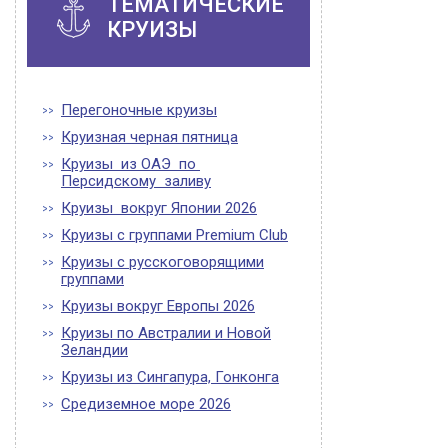
ТЕМАТИЧЕСКИЕ
КРУИЗЫ
Перегоночные круизы
Круизная черная пятница
Круизы из ОАЭ по
Персидскому заливу
Круизы вокруг Японии 2026
Круизы с группами Premium Club
Круизы с русскоговорящими
группами
Круизы вокруг Европы 2026
Круизы по Австралии и Новой
Зеландии
Круизы из Сингапура, Гонконга
Средиземное море 2026