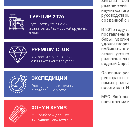
Sinfonia ос
развлечений 
научиться иг
руководством
ТУР-ПИР 2026
созданной с 
Путешествуйте с нами
и выигрывайте морской круиз на
В 2015 году 
двоих
поставлены 
бары, увели
удовлетвори
побывать в 
PREMIUM CLUB
стали уютне
Авторские путешествия
развлекатель
с казахстанской группой
водный Спрей
Основные рес
ресторанов,
ЭКСПЕДИЦИИ
самых разны
Экспедиционные круизы
посетителя. 
в отдаленные места
MSC Sinfonia
впечатлений 
ХОЧУ В КРУИЗ
Мы подберем для Вас
выгодные предложения