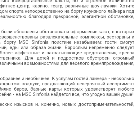
лько комфортабельные каюты, но и огромное количество
итнес-центр, казино, театр, различные шоу-лаунжи. Хотите
дом спорта непосредственно на борту круизного лайнера под
еальностью благодаря прекрасной, элегантной обстановке,
 были обновлены обстановка и оформление кают, в которых
совершенствованы развлекательные комплексы, рестораны и
борту MSC Sinfonia поистине незабываем: гости смогут
ний, еды или образа жизни. Взрослым непременно следует
е более эффектные и захватывающие представления, кресла
ственника. Для детей и подростков обустроен огромный
 различными возможностями для веселого времяпровождения,
бразнее и необычнее. К услугам гостей лайнера - несколько
 открытом воздухе, предлагающий невероятный ассортимент
билие баров, барные карты которых удовлетворят любого
йня - на MSC Sinfonia найдется все, что угодно вашей душе!
еских изысков и, конечно, новых достопримечательностей,