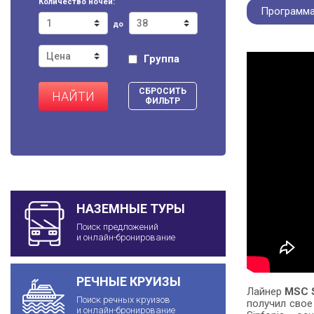
Количество ночей:
Программа
до
Группа
СБРОСИТЬ
НАЙТИ
ФИЛЬТР
НАЗЕМНЫЕ ТУРЫ
Поиск предложений
и онлайн-бронирование
РЕЧНЫЕ КРУИЗЫ
Лайнер
MSC S
Поиск речных круизов
получил свое
и онлайн-бронирование