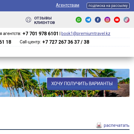
Агентствам
подписка на рассылку
ОТЗЫВЫ
КЛИЕНТОВ
+7 701 978 6101‬
 агентств:
|
book1@premiumtravel.kz
61 18
+7 727 267 36 37 / 38
Call-центр:
распечатать