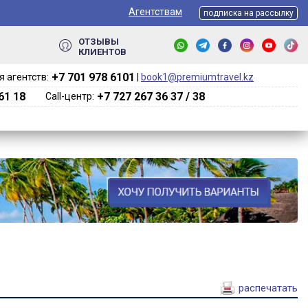
Агентствам
подписка на рассылку
ОТЗЫВЫ
КЛИЕНТОВ
+7 701 978 6101‬
 агентств:
|
book1@premiumtravel.kz
61 18
+7 727 267 36 37 / 38
Call-центр:
распечатать