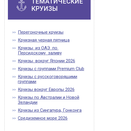
ТЕМАТИЧЕСКИЕ
КРУИЗЫ
Перегоночные круизы
Круизная черная пятница
Круизы из ОАЭ по
Персидскому заливу
Круизы вокруг Японии 2026
Круизы с группами Premium Club
Круизы с русскоговорящими
группами
Круизы вокруг Европы 2026
Круизы по Австралии и Новой
Зеландии
Круизы из Сингапура, Гонконга
Средиземное море 2026