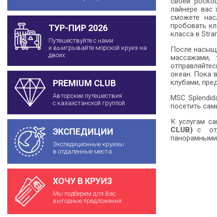
своей роско
лайнере вас
сможете нас
пробовать кл
ТУР-ПИР 2026
класса в Stra
Путешествуйте с нами
и выигрывайте морской круиз на
После насыще
двоих
массажами, 
отправляйтес
океан. Пока 
клубами, пре
PREMIUM CLUB
Авторские путешествия
MSC Splendid
с казахстанской группой
посетить сам
К услугам с
CLUB)
с отд
ЭКСПЕДИЦИИ
панорамными 
Экспедиционные круизы
в отдаленные места
ХОЧУ В КРУИЗ
Мы подберем для Вас
выгодные предложения