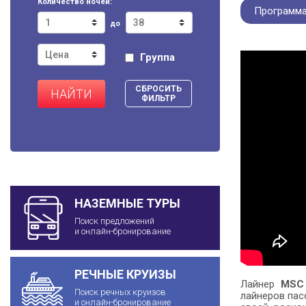
Количество ночей:
Программа
до
Группа
СБРОСИТЬ
НАЙТИ
ФИЛЬТР
НАЗЕМНЫЕ ТУРЫ
Поиск предложений
и онлайн-бронирование
РЕЧНЫЕ КРУИЗЫ
Лайнер
MSC 
Поиск речных круизов
лайнеров пас
и онлайн-бронирование