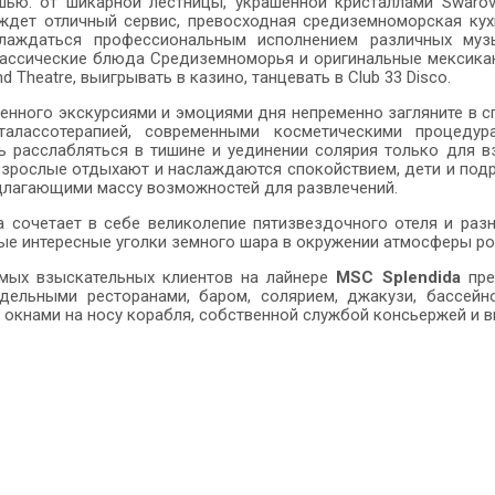
шью: от шикарной лестницы, украшенной кристаллами Swarov
 ждет отличный сервис, превосходная средиземноморская ку
лаждаться профессиональным исполнением различных муз
ассические блюда Средиземноморья и оригинальные мексиканс
nd Theatre, выигрывать в казино, танцевать в Club 33 Disco.
нного экскурсиями и эмоциями дня непременно загляните в с
талассотерапией, современными косметическими процедур
ь расслабляться в тишине и уединении солярия только для 
взрослые отдыхают и наслаждаются спокойствием, дети и под
длагающими массу возможностей для развлечений.
a сочетает в себе великолепие пятизвездочного отеля и раз
ые интересные уголки земного шара в окружении атмосферы ро
амых взыскательных клиентов на лайнере
MSC Splendida
пре
ельными ресторанами, баром, солярием, джакузи, бассейн
окнами на носу корабля, собственной службой консьержей и 