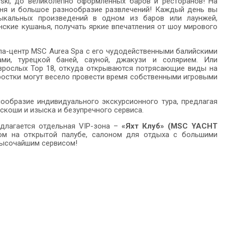
ski, до великолепно оформленных баров и ресторанов! На
хня и большое разнообразие развлечений! Каждый день вы
ыкальных произведений в одном из баров или лаунжей,
кие кушанья, получать яркие впечатления от шоу мирового
па-центр MSC Aurea Spa с его чудодейственными балийскими
ами, турецкой баней, сауной, джакузи и солярием. Или
взрослых Top 18, откуда открываются потрясающие виды на
ростки могут весело провести время собственными игровыми
нообразие индивидуального экскурсионного тура, предлагая
скоши и изыска и безупречного сервиса.
длагается отдельная VIP-зона –
«Яхт Клуб» (MSC YACHT
ом на открытой палубе, салоном для отдыха с большими
высочайшим сервисом!