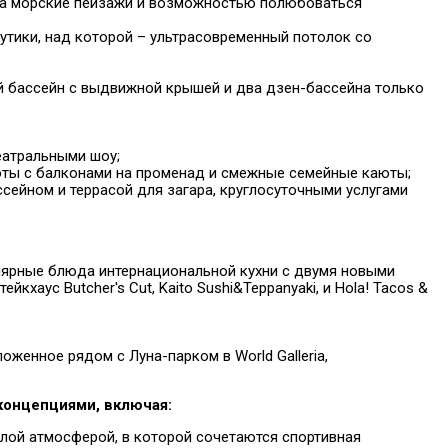
а морские пейзажи и возможностью полюбоваться
бутики, над которой – ультрасовременный потолок со
 бассейн с выдвижной крышей и два дзен-бассейна только
еатральными шоу;
юты с балконами на променад и смежные семейные каюты;
сейном и террасой для загара, круглосуточными услугами
ярные блюда интернациональной кухни с двумя новыми
кхаус Butcher's Cut, Kaito Sushi&Teppanyaki, и Hola! Tacos &
оженное рядом с Луна-парком в World Galleria,
концепциями, включая:
лой атмосферой, в которой сочетаются спортивная