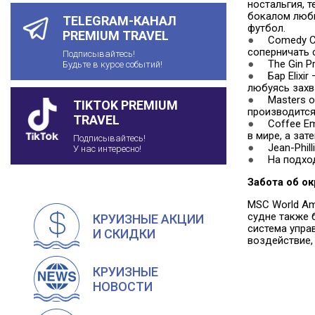
ностальгия, 
бокалом люби
TELEGRAM-КАНАЛ
футбол.
PREMIUM TRAVEL
●
Comedy Clu
соперничать 
Подписывайтесь!
●
The Gin Pr
Будьте в курсе событий!
●
Бар Elixir 
любуясь зах
●
Masters of
TIKTOK PREMIUM
производитс
TRAVEL
●
Coffee Emp
в мире, а за
Подписывайтесь!
●
Jean-Phill
У нас интересно!
●
На подход
Забота об 
MSC World Am
судне также 
КРУИЗНЫЕ АКЦИИ
система упра
И СКИДКИ
воздействие,
КРУИЗНЫЕ
НОВОСТИ