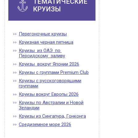
ТЕМАТИЧЕСКИЕ
КРУИЗЫ
Перегоночные круизы
Круизная черная пятница
Круизы из ОАЭ по
Персидскому заливу
Круизы вокруг Японии 2026
Круизы с группами Premium Club
Круизы с русскоговорящими
группами
Круизы вокруг Европы 2026
Круизы по Австралии и Новой
Зеландии
Круизы из Сингапура, Гонконга
Средиземное море 2026