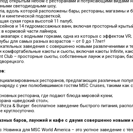
од открытым небом с ресторанами и потрясающими видами н
нными светодиодными шоу;
ria, вдоль которой расположены бары, рестораны, магазины и 
 и кинетической подсветкой;
я сухая горка высотой 11 палуб;
ейнов и 14 гидромассажных ванн, включая просторный крытый
 в кормовой части лайнера;
квапарк с водными горками, одна из которых с эффектом VR;
бы для самых разных возрастов – от 0 до 17лет!
ательных заведения с совершенно новыми развлечениями и т
комфортабельные каюты и сьюты, включая каюты Infinite, ка
 Club – просторные сьюты, собственные лаунж и ресторан, бас
дворецкого.
ов:
иализированных ресторанов, предлагающих различные попул
аряду с уже полюбившимися гостям MSC Cruises, такими как стей
овных ресторана, где подают блюда мировой кухни;
ана «шведский стол»;
izza & Burger: бесплатное заведение быстрого питания, распол
 круглосуточно.
азных баров, лаунжей и кафе с двумя совершенно новыми 
 Новинка для MSC World America – это уютное заведение с тёп