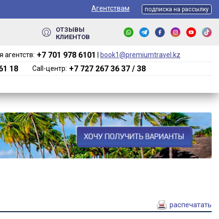
Агентствам
подписка на рассылку
ОТЗЫВЫ
КЛИЕНТОВ
+7 701 978 6101‬
 агентств:
|
book1@premiumtravel.kz
61 18
+7 727 267 36 37 / 38
Call-центр:
распечатать