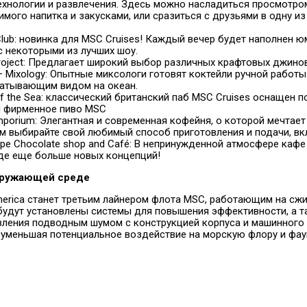
технологии и развлечения. Здесь можно насладиться просмотро
мого напитка и закусками, или сразиться с друзьями в одну из 
b: новинка для MSC Cruises! Каждый вечер будет наполнен ю
с некоторыми из лучших шоу.
oject: Предлагает широкий выбор различных крафтовых джинов
– Mixology: Опытные миксологи готовят коктейли ручной работ
ватывающим видом на океан.
 the Sea: классический британский паб MSC Cruises оснащен п
я фирменное пиво MSC
orium: Элегантная и современная кофейня, о которой мечтает
тем выбирайте свой любимый способ приготовления и подачи, вк
ipe Chocolate shop and Café: В непринужденной атмосфере кафе
е еще больше новых концепций!
окружающей среде
erica станет третьим лайнером флота MSC, работающим на сж
будут установлены системы для повышения эффективности, а 
вления подводным шумом с конструкцией корпуса и машинного 
 уменьшая потенциальное воздействие на морскую флору и фау