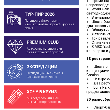
●
Променад п
непревзойде
●
World Galle
светодиодной
ТУР-ПИР 2026
●
Впечатляюща
Путешествуйте с нами
●
Шесть басс
и выигрывайте морской круиз на
для взрослых
двоих
●
Обширный а
●
Детские клу
●
Три развлек
PREMIUM CLUB
●
Стильные и 
●
В MSC Yacht
Авторские путешествия
консьержа и 
с казахстанской группой
13 ресторан
ЭКСПЕДИЦИИ
●
Шесть спец
концепциями н
Экспедиционные круизы
Cantina.
в отдаленные места
●
Четыре осн
●
Два рестор
●
Luna Park P
ХОЧУ В КРУИЗ
предлагающее
Мы подберем для Вас
20 разнообр
выгодные предложения
●
Спорт-бар: