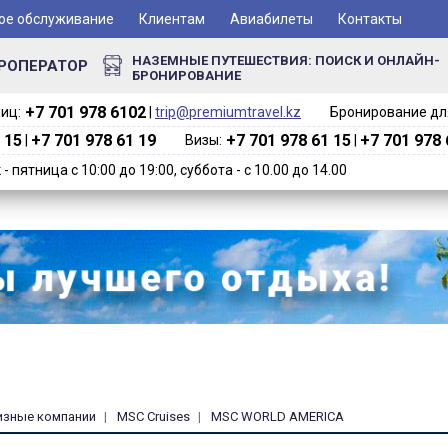
ое обслуживание
Клиентам
Авиабилеты
Контакты
НАЗЕМНЫЕ ПУТЕШЕСТВИЯ: ПОИСК И ОНЛАЙН-
РОПЕРАТОР
БРОНИРОВАНИЕ
+7 701 978 6102‬
иц:
|
trip@premiumtravel.kz
Бронирование для
 15
+7 701 978 61 19
+7 701 978 61 15
+7 701 978 
|
Визы:
|
 пятница с 10:00 до 19:00, суббота - с 10.00 до 14.00
изные компании
MSC Cruises
MSC WORLD AMERICA