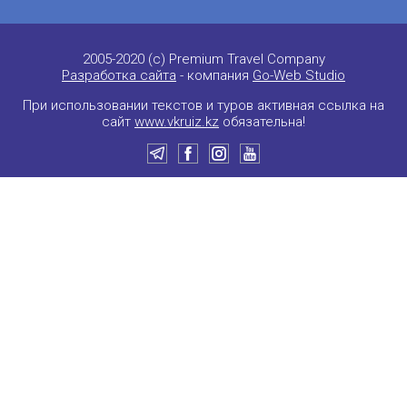
2005-2020 (c) Premium Travel Company
Разработка сайта
- компания
Go-Web Studio
При использовании текстов и туров активная ссылка на
сайт
www.vkruiz.kz
обязательна!