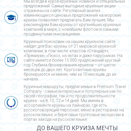
Мы всегда в курсе круизных новинок и специальных
предложений. Самые выгодные круизные акции
отражены на сайте. Регулярный анализ
изменяющихся ценовых предложений на морские
круизы позволяет предлагать Вам лучшее. Мы
рекомендуем Вам круизы от крупнейших круизных
компаний в мире, с новейшим флотом и самыми
продвинутыми инновациями.
Круизный поисковик на нашем круизном сайте
найдет для Вас круизы от 21 мировой круизной
компании, в том числе: классов «Стандарт»,
«Премиум», «Люкс», на яхтах и даже парусниках. На
сайте имеется более 15 000 предложений круглый
год. Глубина бронирования круизов – от шести
месяцев до двух лет. Кругосветные круизы
бронируются не менее, чем за 10 месяцев, до их
начала.
Круизные маршруты, предлагаемые в Premium Travel
Company - cамые интересные и популярные как по
своей географии, так и по продолжительности
круиза - на 8, 10, 12 и 14 дней. Мы имеем в
ассортименте круизы на лайнерах, где есть
русскоговорящий персонал, меню в ресторанах на
русском языке, и береговые групповые экскурсии в
портах захода на русском языке.
ДО ВАШЕГО КРУИЗА МЕЧТЫ