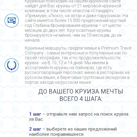
Круизный поисковик на нашем круизном сайте
найдет для Вас круизы от 21 мировой круизной
компании, в том числе: классов «Стандарт»,
«Премиум», «Люкс», на яхтах и даже парусниках. На
сайте имеется более 15 000 предложений круглый
год. Глубина бронирования круизов – от шести
месяцев до двух лет. Кругосветные круизы
бронируются не менее, чем за 10 месяцев, до их
начала.
Круизные маршруты, предлагаемые в Premium Travel
Company - cамые интересные и популярные как по
своей географии, так и по продолжительности
круиза - на 8, 10, 12 и 14 дней. Мы имеем в
ассортименте круизы на лайнерах, где есть
русскоговорящий персонал, меню в ресторанах на
русском языке, и береговые групповые экскурсии в
портах захода на русском языке.
ДО ВАШЕГО КРУИЗА МЕЧТЫ
ВСЕГО 4 ШАГА:
1 шаг
– отправьте нам запрос на поиск круиза
ля Вас.
2 шаг
– выберете из наших предложений
наиболее понравившееся.