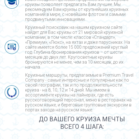
круизы позволяет предлагать Вам лучшее. Мы
рекомендуем Вам круизы от крупнейших круизных
компаний в мире, с новейшим флотом и самыми
продвинутыми инновациями.
Круизный поисковик на нашем круизном сайте
найдет для Вас круизы от 21 мировой круизной
компании, в том числе: классов «Стандарт»,
«Премиум», «Люкс», на яхтах и даже парусниках. На
сайте имеется более 15 000 предложений круглый
год. Глубина бронирования круизов – от шести
месяцев до двух лет. Кругосветные круизы
бронируются не менее, чем за 10 месяцев, до их
начала.
Круизные маршруты, предлагаемые в Premium Travel
Company - cамые интересные и популярные как по
своей географии, так и по продолжительности
круиза - на 8, 10, 12 и 14 дней. Мы имеем в
ассортименте круизы на лайнерах, где есть
русскоговорящий персонал, меню в ресторанах на
русском языке, и береговые групповые экскурсии в
портах захода на русском языке.
ДО ВАШЕГО КРУИЗА МЕЧТЫ
ВСЕГО 4 ШАГА: