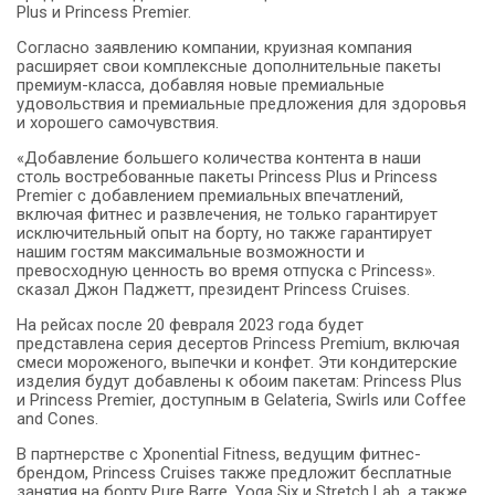
Plus и Princess Premier.
Согласно заявлению компании, круизная компания
расширяет свои комплексные дополнительные пакеты
премиум-класса, добавляя новые премиальные
удовольствия и премиальные предложения для здоровья
и хорошего самочувствия.
«Добавление большего количества контента в наши
столь востребованные пакеты Princess Plus и Princess
Premier с добавлением премиальных впечатлений,
включая фитнес и развлечения, не только гарантирует
исключительный опыт на борту, но также гарантирует
нашим гостям максимальные возможности и
превосходную ценность во время отпуска с Princess».
сказал Джон Паджетт, президент Princess Cruises.
На рейсах после 20 февраля 2023 года будет
представлена ​​серия десертов Princess Premium, включая
смеси мороженого, выпечки и конфет.
Эти кондитерские
изделия будут добавлены к обоим пакетам: Princess Plus
и Princess Premier, доступным в Gelateria, Swirls или Coffee
and Cones.
В партнерстве с Xponential Fitness, ведущим фитнес-
брендом, Princess Cruises также предложит бесплатные
занятия на борту Pure Barre, Yoga Six и Stretch Lab, а также