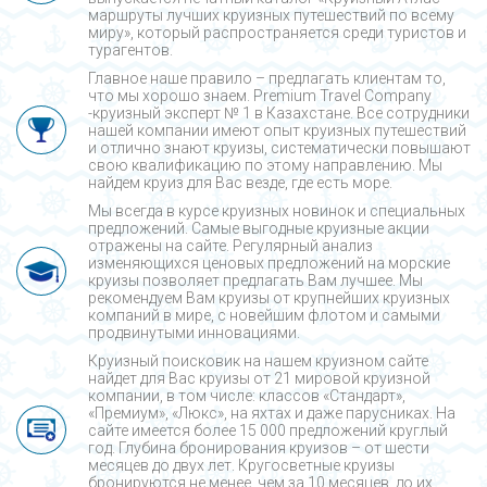
маршруты лучших круизных путешествий по всему
миру», который распространяется среди туристов и
турагентов.
Главное наше правило – предлагать клиентам то,
что мы хорошо знаем. Premium Travel Company
-круизный эксперт № 1 в Казахстане. Все сотрудники
нашей компании имеют опыт круизных путешествий
и отлично знают круизы, систематически повышают
свою квалификацию по этому направлению. Мы
найдем круиз для Вас везде, где есть море.
Мы всегда в курсе круизных новинок и специальных
предложений. Самые выгодные круизные акции
отражены на сайте. Регулярный анализ
изменяющихся ценовых предложений на морские
круизы позволяет предлагать Вам лучшее. Мы
рекомендуем Вам круизы от крупнейших круизных
компаний в мире, с новейшим флотом и самыми
продвинутыми инновациями.
Круизный поисковик на нашем круизном сайте
найдет для Вас круизы от 21 мировой круизной
компании, в том числе: классов «Стандарт»,
«Премиум», «Люкс», на яхтах и даже парусниках. На
сайте имеется более 15 000 предложений круглый
год. Глубина бронирования круизов – от шести
месяцев до двух лет. Кругосветные круизы
бронируются не менее, чем за 10 месяцев, до их