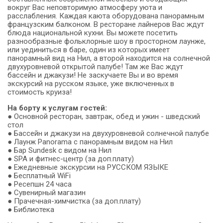
вокруг Вас неповторимую атмосферу уюта и
расслабления. Каждая каюта оборудована панорамным
французским балконом. В ресторане лайнеров Вас ждут
блюда национальной кухни. Вы можете посетить
разнообразные фольклорные шоу в просторном лаунже,
или уединиться в баре, один из которых имеет
панорамный вид на Нил, а второй находится на солнечной
двухуровневой открытой палубе! Там же Вас ждут
бассейн и джакузи! Не заскучаете Вы и во время
экскурсий на русском языке, уже включенных в
стоимость круиза!
На борту к услугам гостей:
● Основной ресторан, завтрак, обед и ужин - шведский
стол
● Бассейн и джакузи на двухуровневой солнечной палубе
● Лаунж Panorama с панорамным видом на Нил
● Бар Sundesk с видом на Нил
● SPA и фитнес-центр (за доп.плату)
● Ежедневные экскурсии на РУССКОМ ЯЗЫКЕ
● Бесплатный WiFi
● Ресепшн 24 часа
● Сувенирный магазин
● Прачечная-химчистка (за доп.плату)
● Библиотека