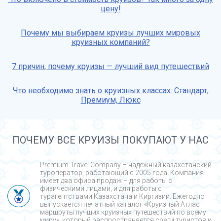
цену!
Почему мы выбираем круизы лучших мировых
круизных компаний?
7 причин, почему круизы — лучший вид путешествий
Что необходимо знать о круизных классах: Стандарт,
Премиум, Люкс
ПОЧЕМУ ВСЕ КРУИЗЫ ПОКУПАЮТ У НАС
Premium Travel Company – надежный казахстанский
туроператор, работающий с 2005 года. Компания
имеет два офиса продаж – для работы с
физическими лицами, и для работы с
турагентствами Казахстана и Киргизии. Ежегодно
выпускается печатный каталог «Круизный Атлас –
маршруты лучших круизных путешествий по всему
миру», который распространяется среди туристов и