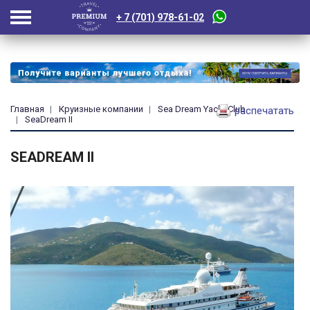
+ 7 (701) 978-61-02
Главная
Круизные компании
Sea Dream Yacht Club
распечатать
SeaDream II
SEADREAM II