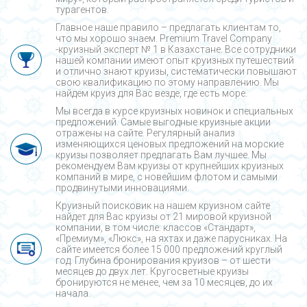
турагентов.
Главное наше правило – предлагать клиентам то,
что мы хорошо знаем. Premium Travel Company
-круизный эксперт № 1 в Казахстане. Все сотрудники
нашей компании имеют опыт круизных путешествий
и отлично знают круизы, систематически повышают
свою квалификацию по этому направлению. Мы
найдем круиз для Вас везде, где есть море.
Мы всегда в курсе круизных новинок и специальных
предложений. Самые выгодные круизные акции
отражены на сайте. Регулярный анализ
изменяющихся ценовых предложений на морские
круизы позволяет предлагать Вам лучшее. Мы
рекомендуем Вам круизы от крупнейших круизных
компаний в мире, с новейшим флотом и самыми
продвинутыми инновациями.
Круизный поисковик на нашем круизном сайте
найдет для Вас круизы от 21 мировой круизной
компании, в том числе: классов «Стандарт»,
«Премиум», «Люкс», на яхтах и даже парусниках. На
сайте имеется более 15 000 предложений круглый
год. Глубина бронирования круизов – от шести
месяцев до двух лет. Кругосветные круизы
бронируются не менее, чем за 10 месяцев, до их
начала.