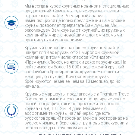
Мы всегда в курсе круизных новинок и специальных
предложений. Самые выгодные круизные акции
отражены на сайте. Регулярный анализ
изменяющихся ценовых предложений на морские
круизы позволяет предлагать Вам лучшее. Мы
рекомендуем Вам круизы от крупнейших круизных
компаний в мире, с новейшим флотом и самыми
продвинутыми инновациями.
Круизный поисковик на нашем круизном сайте
найдет для Вас круизы от 21 мировой круизной
компании, в том числе: классов «Стандарт»,
«Премиум», «Люкс», на яхтах и даже парусниках. На
сайте имеется более 15 000 предложений круглый
год. Глубина бронирования круизов – от шести
месяцев до двух лет. Кругосветные круизы
бронируются не менее, чем за 10 месяцев, до их
начала.
Круизные маршруты, предлагаемые в Premium Travel
Company - cамые интересные и популярные как по
своей географии, так и по продолжительности
круиза - на 8, 10, 12 и 14 дней. Мы имеем в
ассортименте круизы на лайнерах, где есть
русскоговорящий персонал, меню в ресторанах на
русском языке, и береговые групповые экскурсии в
портах захода на русском языке.