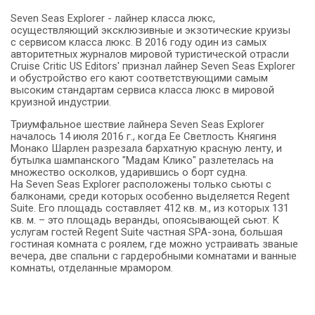
Seven Seas Explorer - лайнер класса люкс,
осуществляющий эксклюзивные и экзотические круизы
с сервисом класса люкс. В 2016 году один из самых
авторитетных журналов мировой туристической отрасли
Cruise Critic US Editors' признал лайнер Seven Seas Explorer
и обустройство его кают соответствующими самым
высоким стандартам сервиса класса люкс в мировой
круизной индустрии.
Триумфальное шествие лайнера Seven Seas Explorer
началось 14 июля 2016 г., когда Ее Светлость Княгиня
Монако Шарлен разрезала бархатную красную ленту, и
бутылка шампанского "Мадам Клико" разлетелась на
множество осколков, ударившись о борт судна.
На Seven Seas Explorer расположены только сьюты с
балконами, среди которых особенно выделяется Regent
Suite. Его площадь составляет 412 кв. м., из которых 131
кв. м. – это площадь веранды, опоясывающей сьют. К
услугам гостей Regent Suite частная SPA-зона, большая
гостиная комната с роялем, где можно устраивать званые
вечера, две спальни с гардеробными комнатами и ванные
комнаты, отделанные мрамором.