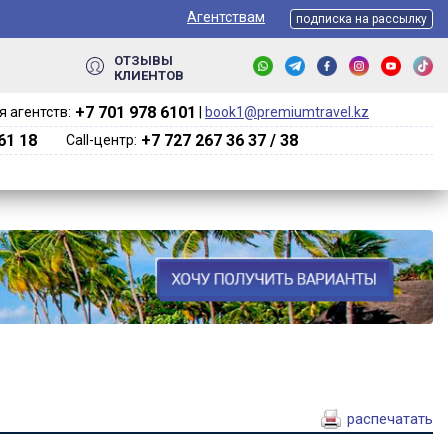
Агентствам
подписка на рассылку
ОТЗЫВЫ
КЛИЕНТОВ
+7 701 978 6101‬
 агентств:
|
book1@premiumtravel.kz
61 18
+7 727 267 36 37 / 38
Call-центр:
распечатать