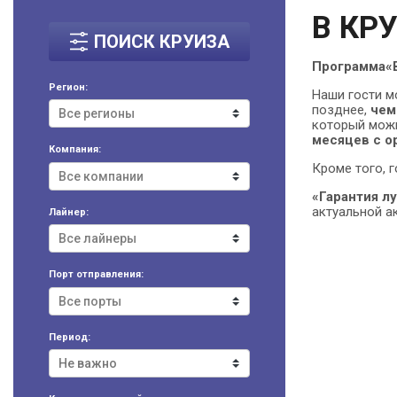
В КР
ПОИСК КРУИЗА
Программа
«
Регион:
Наши гости мо
позднее,
чем
который мож
месяцев с о
Компания:
Кроме того, 
«Гарантия л
актуальной а
Лайнер:
Порт отправления:
Период: