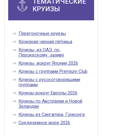
ТЕМАТИЧЕСКИЕ
КРУИЗЫ
Перегоночные круизы
Круизная черная пятница
Круизы из ОАЭ по
Персидскому заливу
Круизы вокруг Японии 2026
Круизы с группами Premium Club
Круизы с русскоговорящими
группами
Круизы вокруг Европы 2026
Круизы по Австралии и Новой
Зеландии
Круизы из Сингапура, Гонконга
Средиземное море 2026