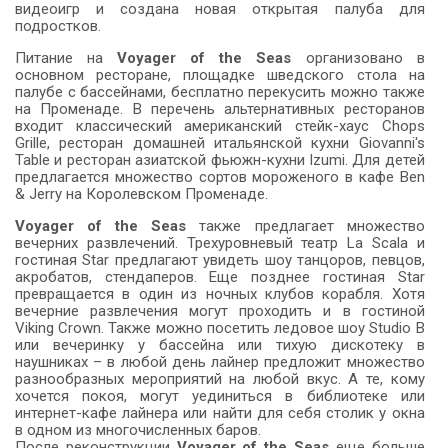
видеоигр и создана новая открытая палуба для
подростков.
Питание на
Voyager of the Seas
организовано в
основном ресторане, площадке шведского стола на
палубе с бассейнами, бесплатно перекусить можно также
на Променаде. В перечень альтернативных ресторанов
входит классический американский стейк-хаус Chops
Grille, ресторан домашней итальянской кухни Giovanni's
Table и ресторан азиатской фьюжн-кухни Izumi. Для детей
предлагается множество сортов мороженого в кафе Ben
& Jerry на Королевском Променаде.
Voyager of the Seas
также предлагает множество
вечерних развлечений. Трехуровневый театр La Scala и
гостиная Star предлагают увидеть шоу танцоров, певцов,
акробатов, стендаперов. Еще позднее гостиная Star
превращается в один из ночных клубов корабля. Хотя
вечерние развлечения могут проходить и в гостиной
Viking Crown. Также можно посетить ледовое шоу Studio B
или вечеринку у бассейна или тихую дискотеку в
наушниках – в любой день лайнер предложит множество
разнообразных мероприятий на любой вкус. А те, кому
хочется покоя, могут уединиться в библиотеке или
интернет-кафе лайнера или найти для себя столик у окна
в одном из многочисленных баров.
После реконструкции
Voyager of the Seas
еще больше