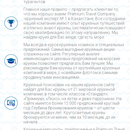
турагентов.
Главное наше правило – предлагать клиентам то,
что мы хорошо знаем. Premium Travel Company
-круизный эксперт № 1 в Казахстане. Все сотрудники
нашей компании имеют опыт круизных путешествий
и отлично знают круизы, систематически повышают
свою квалификацию по этому направлению. Мы
найдем круиз для Вас везде, где есть море.
Мы всегда в курсе круизных новинок и специальных
предложений. Самые выгодные круизные акции
отражены на сайте. Регулярный анализ
изменяющихся ценовых предложений на морские
круизы позволяет предлагать Вам лучшее. Мы
рекомендуем Вам круизы от крупнейших круизных
компаний в мире, с новейшим флотом и самыми
продвинутыми инновациями.
Круизный поисковик на нашем круизном сайте
найдет для Вас круизы от 21 мировой круизной
компании, в том числе: классов «Стандарт»,
«Премиум», «Люкс», на яхтах и даже парусниках. На
сайте имеется более 15 000 предложений круглый
год. Глубина бронирования круизов – от шести
месяцев до двух лет. Кругосветные круизы
бронируются не менее, чем за 10 месяцев, до их
начала.
Круизные маршруты, предлагаемые в Premium Travel