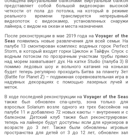
оснащена виртуальными балконами. Виртуальный балкон
представляет собой большой видеоэкран высокой
четкости от пола до потолка, на который в режиме
реального времени транслируется непрерывный
видеопоток с видеокамер, установленных снаружи
лайнера, с видом на океан и места назначения.
После реконструкции в мае 2019 года на
Voyager of the
Seas
появились новые развлечения для всей семьи. На
палубе 13 смонтирован комплекс водяных горок Perfect
Storm, в который входят горки Циклон и Тайфун. Спуск с
водным потоком по прозрачным участкам трубы прямо
над морем захватывает дух. На катке Studio (палуба 3) B
помимо ледовых шоу и вольного катания на коньках
будет теперь регулярно проходить Битва за планету Зет
(Battle for Planet Z) – подвижная соревновательная игра в
надувных декорациях с помощью лазерных лучей и
меток.
В ходе последней реконструкции на
Voyager of the Seas
также был обновлен спа-центр, зона только для
взрослых Solarium возле одного из трех бассейнов на
палубе 11 и добавлено 72 новых каюты – внутренних и с
балконом. Детский клуб также был реконструирован:
теперь на лайнере будут доступны ясли для круизеров в
возрасте до 3 лет. Также были обновлены игровые
пространства для детей от 3 до 12 лет, обновлен зал