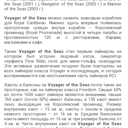
the Seas (2001 г.), Navigator of the Seas (2002 г.) и Mariner
of the Seas (2003 г.).
Voyager of the Seas
можно назвать знаковым кораблем
для Royal Caribbean. Именно здесь впервые появилась
прогулочная «улица» внутри корабля – Королевский
променад (Royal Promenade) высотой в четыре палубы и
протяженностью 120 м с ресторанами, барами,
магазинами и кафе.
Также
Voyager of the Seas
стал первым лайнером, на
котором был устроен ледовый каток, симулятор
серфинга Flow Rider, поле для мини-гольфа, скалодром.
Эти активные развлечения позднее были повторены на
всех лайнерах класса Voyager и последующих, и сегодня
воспринимаются как неотъемлемая часть лайнеров RCI.
Каюты и балконы на
Voyager of the Seas
почти такие же
просторные, как на лайнерах класса Freedom. Свыше 60%
из почти 1600 кают лайнера являются внешними, свыше
760 кают (почти 50%) имеют балконы, а 150 кают имеют
окно, выходящее на Королевский променад. Размер
внутренних кают – 15 кв. м., каюты с окном в среднем
немного просторнее – от 16 кв. м. Средняя балконная
каюта имеет площадь от 16 кв. м. при размере балкона от
4 кв. м. Часть внутренних кают на
Voyager
of
the
Seas