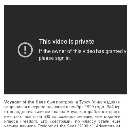
Voyager of the Seas
был построен в Турку (Финляндия) и
отправился в первое плавание в ноябре 1999 года. Лайнер
стал родоначальником класса Voyager, корабли которого
вмещают всего на 500 пассажиров меньше, чем корабли
класса Freedom. Его «сестрами» по классу стали еще
четыре лайнера: Explorer of the Seas (2000 г.), Adventure of