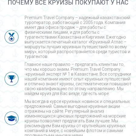
ПОЧЕМУ ВСЕ КРУИЗЫ ПОКУПАЮТ У НАС
Premium Travel Company – надежный казахстанский
туроператор, работающий с 2005 года. Компания
имеет два офиса продаж – для работы с
физическими лицами, и для работы с
турагентствами Казахстана и Киргизии. Ежегодно
выпускается печатный каталог «Круизный Атлас –
маршруты лучших круизных путешествий по всему
миру», который распространяется среди туристов и
турагентов.
Главное наше правило – предлагать клиентам то,
что мы хорошо знаем. Premium Travel Company
-круизный эксперт № 1 в Казахстане. Все сотрудники
нашей компании имеют опыт круизных путешествий
и отлично знают круизы, систематически повышают
свою квалификацию по этому направлению. Мы
найдем круиз для Вас везде, где есть море.
Мы всегда в курсе круизных новинок и специальных
предложений. Самые выгодные круизные акции
отражены на сайте. Регулярный анализ
изменяющихся ценовых предложений на морские
круизы позволяет предлагать Вам лучшее. Мы
рекомендуем Вам круизы от крупнейших круизных
компаний в мире, с новейшим флотом и самыми
продвинутыми инновациями.