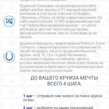
Круизный поисковик на нашем круизном сайте
найдет для Вас круизы от 21 мировой круизной
компании, в том числе: классов «Стандарт»,
«Премиум», «Люкс», на яхтах и даже парусниках. На
сайте имеется более 15 000 предложений круглый
год. Глубина бронирования круизов – от шести
месяцев до двух лет. Кругосветные круизы
бронируются не менее, чем за 10 месяцев, до их
начала.
Круизные маршруты, предлагаемые в Premium Travel
Company - cамые интересные и популярные как по
своей географии, так и по продолжительности
круиза - на 8, 10, 12 и 14 дней. Мы имеем в
ассортименте круизы на лайнерах, где есть
русскоговорящий персонал, меню в ресторанах на
русском языке, и береговые групповые экскурсии в
портах захода на русском языке.
ДО ВАШЕГО КРУИЗА МЕЧТЫ
ВСЕГО 4 ШАГА:
1 шаг
– отправьте нам запрос на поиск круиза
ля Вас.
2 шаг
– выберете из наших предложений