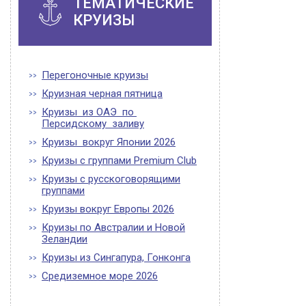
ТЕМАТИЧЕСКИЕ
КРУИЗЫ
Перегоночные круизы
Круизная черная пятница
Круизы из ОАЭ по
Персидскому заливу
Круизы вокруг Японии 2026
Круизы с группами Premium Club
Круизы с русскоговорящими
группами
Круизы вокруг Европы 2026
Круизы по Австралии и Новой
Зеландии
Круизы из Сингапура, Гонконга
Средиземное море 2026