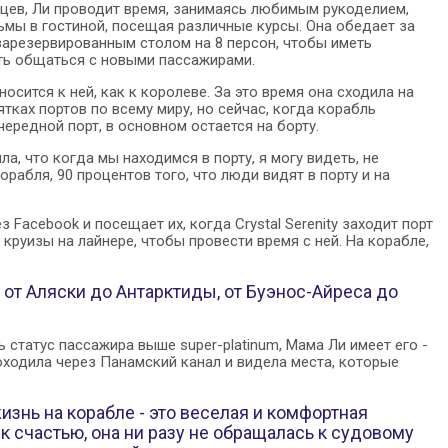
цев, Ли проводит время, занимаясь любимым рукоделием,
ьмы в гостиной, посещая различные курсы. Она обедает за
зарезервированным столом на 8 персон, чтобы иметь
ь общаться с новыми пассажирами.
осится к ней, как к королеве. За это время она сходила на
ятках портов по всему миру, но сейчас, когда корабль
чередной порт, в основном остается на борту.
ла, что когда мы находимся в порту, я могу видеть, не
орабля, 90 процентов того, что люди видят в порту и на
Facebook и посещает их, когда Crystal Serenity заходит порт
руизы на лайнере, чтобы провести время с ней. На корабле,
а от Аляски до Антарктиды, от Буэнос-Айреса до
статус пассажира выше super-platinum, Мама Ли имеет его -
роходила через Панамский канал и видела места, которые
изнь на корабле - это веселая и комфортная
 к счастью, она ни разу не обращалась к судовому