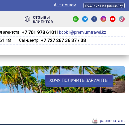
Агентствам
подписка на рассылку
ОТЗЫВЫ
КЛИЕНТОВ
+7 701 978 6101‬
 агентств:
|
book1@premiumtravel.kz
61 18
+7 727 267 36 37 / 38
Call-центр:
распечатать