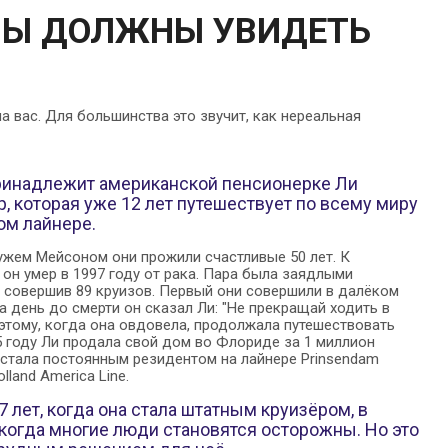
 ВЫ ДОЛЖНЫ УВИДЕТЬ
 вас. Для большинства это звучит, как нереальная
ринадлежит американской пенсионерке Ли
р, которая уже 12 лет путешествует по всему миру
ом лайнере.
ужем Мейсоном они прожили счастливые 50 лет. К
он умер в 1997 году от рака. Пара была заядлыми
, совершив 89 круизов. Первый они совершили в далёком
За день до смерти он сказал Ли: "Не прекращай ходить в
этому, когда она овдовела, продолжала путешествовать
5 году Ли продала свой дом во Флориде за 1 миллион
 стала постоянным резидентом на лайнере Prinsendam
lland America Line.
7 лет, когда она стала штатным круизёром, в
 когда многие люди становятся осторожны. Но это