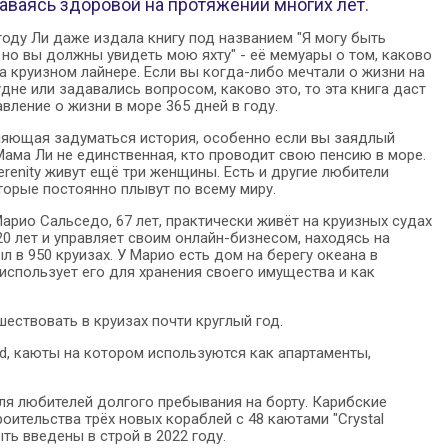
таваясь здоровой на протяжении многих лет.
оду Ли даже издала книгу под названием "Я могу быть
но вы должны увидеть мою яхту" - её мемуары о том, каково
на круизном лайнере. Если вы когда-либо мечтали о жизни на
дне или задавались вопросом, каково это, то эта книга даст
вление о жизни в море 365 дней в году.
ляющая задуматься история, особенно если вы заядлый
Мама Ли не единственная, кто проводит свою пенсию в море.
Serenity живут ещё три женщины. Есть и другие любители
торые постоянно плывут по всему миру.
арио Сальседо, 67 лет, практически живёт на круизных судах
0 лет и управляет своим онлайн-бизнесом, находясь на
ыл в 950 круизах. У Марио есть дом на берегу океана в
использует его для хранения своего имущества и как
ествовать в круизах почти круглый год.
d, каюты на котором используются как апартаменты,
для любителей долгого пребывания на борту. Карибские
роительства трёх новых кораблей с 48 каютами "Crystal
ть введены в строй в 2022 году.