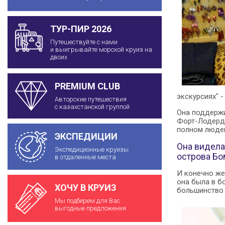
ТУР-ПИР 2026
Путешествуйте с нами
и выигрывайте морской круиз на
двоих
PREMIUM CLUB
экскурсиях" -
Авторские путешествия
с казахстанской группой
Она поддержи
Форт-Лодерде
полном людей
ЭКСПЕДИЦИИ
Она видела
Экспедиционные круизы
острова Бо
в отдаленные места
И конечно же
она была в б
ХОЧУ В КРУИЗ
большинство 
Мы подберем для Вас
выгодные предложения