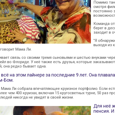
Помимо тан
смотря фил
постоянно 
возможност
Команда отн
берег в дес
заходит в о
"Я обнаружи
выходя из к
 говорит Мама Ли.
вает связь со своими тремя сыновьями и шестью внуками через 
йл во Флориде. У неё также есть друзья, которые заказывают к
, она редко бывает одна.
 всё на этом лайнере за последние 9 лет. Она плавал
м-Бом.
 Мама Ли собрала впечатляющее круизное портфолио. Если есть 
олее чем 400 круизах, включая 15 кругосветных турне, 50 раз п
людей никогда не увидят в своей жизни.
Для неё ж
пенсия. И