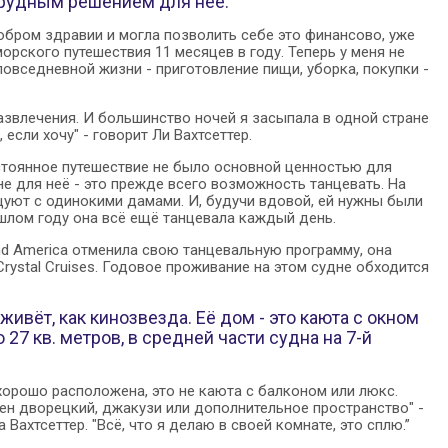
трудным решением для неё.
обром здравии и могла позволить себе это финансово, уже
орского путешествия 11 месяцев в году. Теперь у меня не
овседневной жизни - приготовление пищи, уборка, покупки -
азвлечения. И большинство ночей я засыпала в одной стране
 если хочу" - говорит Ли Вахтсеттер.
остоянное путешествие не было основной ценностью для
е для неё - это прежде всего возможность танцевать. На
нцуют с одинокими дамами. И, будучи вдовой, ей нужны были
шлом году она всё ещё танцевала каждый день.
and America отменила свою танцевальную программу, она
Crystal Cruises. Годовое проживание на этом судне обходится
 живёт, как кинозвезда. Её дом - это каюта с окном
27 кв. метров, в средней части судна на 7-й
хорошо расположена, это не каюта с балконом или люкс.
ен дворецкий, джакузи или дополнительное пространство" -
а Вахтсеттер. "Всё, что я делаю в своей комнате, это сплю.”