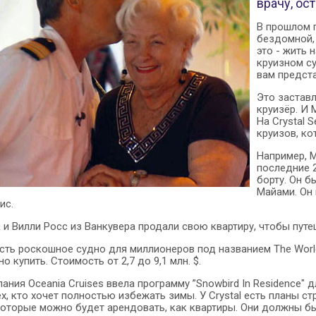
врачу, ос
В прошлом г
бездомной, 
это - жить 
круизном су
вам предста
Это застав
круизёр. И 
На Crystal 
круизов, ко
Например, М
последние 2
борту. Он б
Майами. Он 
ис.
 и Вилли Росс из Ванкувера продали свою квартиру, чтобы путеш
есть роскошное судно для миллионеров под названием The Worl
 купить. Стоимость от 2,7 до 9,1 млн. $.
ания Oceania Cruises ввела программу ”Snowbird In Residence" 
х, кто хочет полностью избежать зимы. У Crystal есть планы ст
 которые можно будет арендовать, как квартиры. Они должны бы