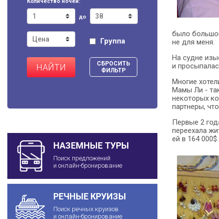
Количество ночей:
до
было большог
Группа
не для меня.
На судне изы
СБРОСИТЬ
и просыпалась
НАЙТИ
ФИЛЬТР
Многие хотел
Мамы Ли - та
некоторых ко
партнеры, чт
Первые 2 год
переехала жит
ей в 164 000$.
НАЗЕМНЫЕ ТУРЫ
Поиск предложений
и онлайн-бронирование
РЕЧНЫЕ КРУИЗЫ
Поиск речных круизов
и онлайн-бронирование