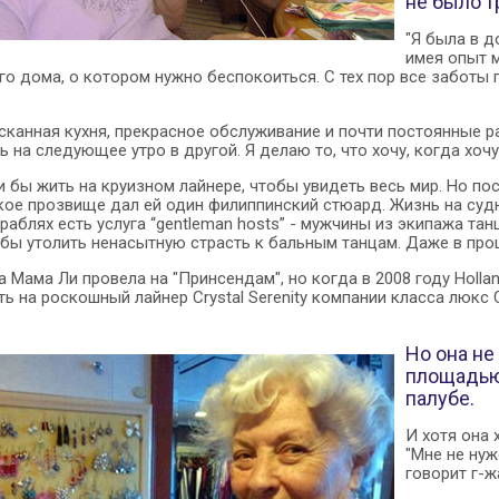
не было 
"Я была в д
имея опыт м
о дома, о котором нужно беспокоиться. С тех пор все заботы п
сканная кухня, прекрасное обслуживание и почти постоянные р
 на следующее утро в другой. Я делаю то, что хочу, когда хочу,
и бы жить на круизном лайнере, чтобы увидеть весь мир. Но п
кое прозвище дал ей один филиппинский стюард. Жизнь на судн
раблях есть услуга “gentleman hosts” - мужчины из экипажа та
обы утолить ненасытную страсть к бальным танцам. Даже в про
а Мама Ли провела на "Принсендам", но когда в 2008 году Holl
ь на роскошный лайнер Crystal Serenity компании класса люкс 
Но она не
площадью 
палубе.
И хотя она 
"Мне не нуж
говорит г-ж