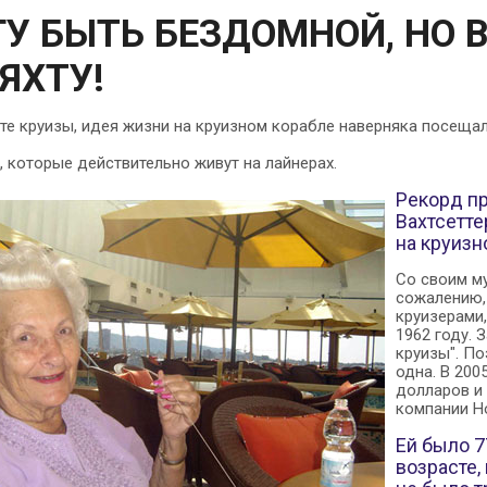
ГУ БЫТЬ БЕЗДОМНОЙ, НО
ЯХТУ!
те круизы, идея жизни на круизном корабле наверняка посещала
, которые действительно живут на лайнерах.
Рекорд п
Вахтсетте
на круизн
Со своим м
сожалению, 
круизерами
1962 году. 
круизы". По
одна. В 200
долларов и
компании Ho
Ей было 7
возрасте,