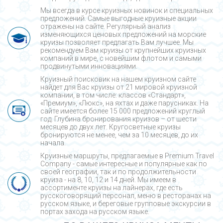
Мы всегда в курсе круизных новинок и специальных
предложений. Самые выгодные круизные акции
отражены на сайте. Регулярный анализ
изменяющихся ценовых предложений на морские
круизы позволяет предлагать Вам лучшее. Мы
рекомендуем Вам круизы от крупнейших круизных
компаний в мире, с новейшим флотом и самыми
продвинутыми инновациями.
Круизный поисковик на нашем круизном сайте
найдет для Вас круизы от 21 мировой круизной
компании, в том числе: классов «Стандарт»,
«Премиум», «Люкс», на яхтах и даже парусниках. На
сайте имеется более 15 000 предложений круглый
год. Глубина бронирования круизов – от шести
месяцев до двух лет. Кругосветные круизы
бронируются не менее, чем за 10 месяцев, до их
начала.
Круизные маршруты, предлагаемые в Premium Travel
Company - cамые интересные и популярные как по
своей географии, так и по продолжительности
круиза - на 8, 10, 12 и 14 дней. Мы имеем в
ассортименте круизы на лайнерах, где есть
русскоговорящий персонал, меню в ресторанах на
русском языке, и береговые групповые экскурсии в
портах захода на русском языке.