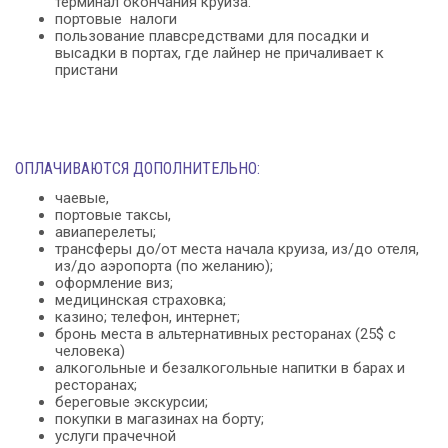
терминал окончания круиза.
портовые налоги
пользование плавсредствами для посадки и
высадки в портах, где лайнер не причаливает к
пристани
ОПЛАЧИВАЮТСЯ ДОПОЛНИТЕЛЬНО:
чаевые,
портовые таксы,
авиаперелеты;
трансферы до/от места начала круиза, из/до отеля,
из/до аэропорта (по желанию);
оформление виз;
медицинская страховка;
казино; телефон, интернет;
бронь места в альтернативных ресторанах (25$ с
человека)
алкогольные и безалкогольные напитки в барах и
ресторанах;
береговые экскурсии;
покупки в магазинах на борту;
услуги прачечной