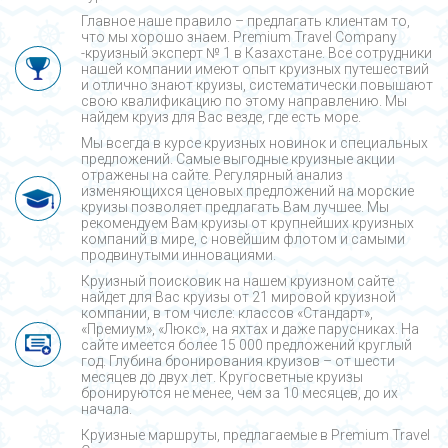
Главное наше правило – предлагать клиентам то,
что мы хорошо знаем. Premium Travel Company
-круизный эксперт № 1 в Казахстане. Все сотрудники
нашей компании имеют опыт круизных путешествий
и отлично знают круизы, систематически повышают
свою квалификацию по этому направлению. Мы
найдем круиз для Вас везде, где есть море.
Мы всегда в курсе круизных новинок и специальных
предложений. Самые выгодные круизные акции
отражены на сайте. Регулярный анализ
изменяющихся ценовых предложений на морские
круизы позволяет предлагать Вам лучшее. Мы
рекомендуем Вам круизы от крупнейших круизных
компаний в мире, с новейшим флотом и самыми
продвинутыми инновациями.
Круизный поисковик на нашем круизном сайте
найдет для Вас круизы от 21 мировой круизной
компании, в том числе: классов «Стандарт»,
«Премиум», «Люкс», на яхтах и даже парусниках. На
сайте имеется более 15 000 предложений круглый
год. Глубина бронирования круизов – от шести
месяцев до двух лет. Кругосветные круизы
бронируются не менее, чем за 10 месяцев, до их
начала.
Круизные маршруты, предлагаемые в Premium Travel