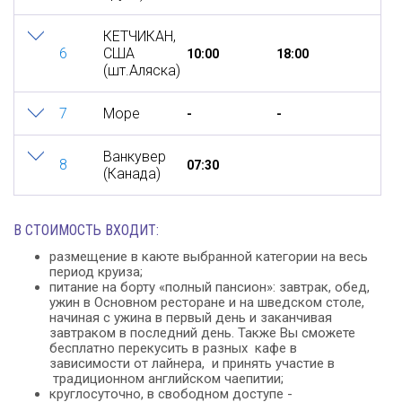
КЕТЧИКАН,
6
США
10:00
18:00
(шт.Аляска)
7
Море
-
-
Ванкувер
8
07:30
(Канада)
В СТОИМОСТЬ ВХОДИТ:
размещение в каюте выбранной категории на весь
период круиза;
питание на борту «полный пансион»: завтрак, обед,
ужин в Основном ресторане и на шведском столе,
начиная с ужина в первый день и заканчивая
завтраком в последний день. Также Вы сможете
бесплатно перекусить в разных кафе в
зависимости от лайнера, и принять участие в
традиционном английском чаепитии;
круглосуточно, в свободном доступе -