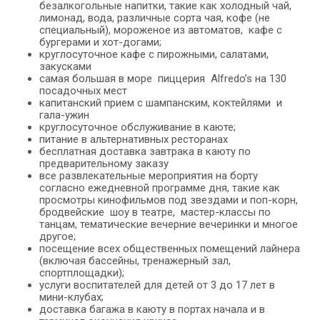
безалкогольные напитки, такие как холодный чай,
лимонад, вода, различные сорта чая, кофе (не
специальный), мороженое из автоматов, кафе с
бургерами и хот-догами;
круглосуточное кафе с пирожными, салатами,
закусками
самая большая в море пиццерия Alfredo’s на 130
посадочных мест
капитанский прием с шампанским, коктейлями и
гала-ужин
круглосуточное обслуживание в каюте;
питание в альтернативных ресторанах
бесплатная доставка завтрака в каюту по
предварительному заказу
все развлекательные мероприятия на борту
согласно ежедневной программе дня, такие как
просмотры кинофильмов под звездами и поп-корн,
бродвейские шоу в театре, мастер-классы по
танцам, тематические вечерние вечеринки и многое
другое;
посещение всех общественных помещений лайнера
(включая бассейны, тренажерный зал,
спортплощадки);
услуги воспитателей для детей от 3 до 17 лет в
мини-клубах;
доставка багажа в каюту в портах начала и в