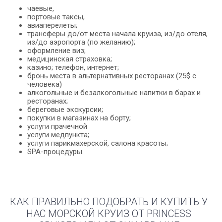
чаевые,
портовые таксы,
авиаперелеты;
трансферы до/от места начала круиза, из/до отеля,
из/до аэропорта (по желанию);
оформление виз;
медицинская страховка;
казино; телефон, интернет;
бронь места в альтернативных ресторанах (25$ с
человека)
алкогольные и безалкогольные напитки в барах и
ресторанах;
береговые экскурсии;
покупки в магазинах на борту;
услуги прачечной
услуги медпункта;
услуги парикмахерской, салона красоты;
SPA-процедуры.
КАК ПРАВИЛЬНО ПОДОБРАТЬ И КУПИТЬ У
НАС МОРСКОЙ КРУИЗ ОТ PRINCESS