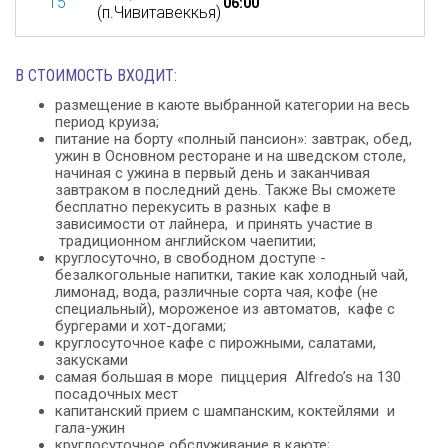
15
06:00
(п.Чивитавеккья)
В СТОИМОСТЬ ВХОДИТ:
размещение в каюте выбранной категории на весь
период круиза;
питание на борту «полный пансион»: завтрак, обед,
ужин в Основном ресторане и на шведском столе,
начиная с ужина в первый день и заканчивая
завтраком в последний день. Также Вы сможете
бесплатно перекусить в разных кафе в
зависимости от лайнера, и принять участие в
традиционном английском чаепитии;
круглосуточно, в свободном доступе -
безалкогольные напитки, такие как холодный чай,
лимонад, вода, различные сорта чая, кофе (не
специальный), мороженое из автоматов, кафе с
бургерами и хот-догами;
круглосуточное кафе с пирожными, салатами,
закусками
самая большая в море пиццерия Alfredo’s на 130
посадочных мест
капитанский прием с шампанским, коктейлями и
гала-ужин
круглосуточное обслуживание в каюте;