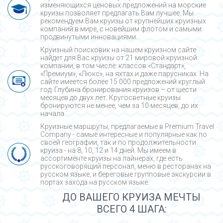
изменяющихся ценовых предложений на морские
круизы позволяет предлагать Вам лучшее. Мы
рекомендуем Вам круизы от крупнейших круизных
компаний в мире, с новейшим флотом и самыми
продвинутыми инновациями.
Круизный поисковик на нашем круизном сайте
найдет для Вас круизы от 21 мировой круизной
компании, в том числе: классов «Стандарт»,
«Премиум», «Люкс», на яхтах и даже парусниках. На
сайте имеется более 15 000 предложений круглый
год. Глубина бронирования круизов – от шести
месяцев до двух лет. Кругосветные круизы
бронируются не менее, чем за 10 месяцев, до их
начала.
Круизные маршруты, предлагаемые в Premium Travel
Company - cамые интересные и популярные как по
своей географии, так и по продолжительности
круиза - на 8, 10, 12 и 14 дней. Мы имеем в
ассортименте круизы на лайнерах, где есть
русскоговорящий персонал, меню в ресторанах на
русском языке, и береговые групповые экскурсии в
портах захода на русском языке.
ДО ВАШЕГО КРУИЗА МЕЧТЫ
ВСЕГО 4 ШАГА: