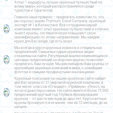
Атлас – маршруты лучших круизных путешествий по
всему миру», который распространяется среди
туристов и турагентов.
Главное наше правило – предлагать клиентам то, что
мы хорошо знаем. Premium Travel Company -круизный
эксперт № 1 в Казахстане. Все сотрудники нашей
компании имеют опыт круизных путешествий и отлично
знают круизы, систематически повышают свою
квалификацию по этому направлению. Мы найдем
круиз для Вас везде, где есть море.
Мы всегда в курсе круизных новинок и специальных
предложений. Самые выгодные круизные акции
отражены на сайте. Регулярный анализ изменяющихся
ценовых предложений на морские круизы позволяет
предлагать Вам лучшее. Мы рекомендуем Вам круизы от
крупнейших круизных компаний в мире, с новейшим
флотом и самыми продвинутыми инновациями.
Круизный поисковик на нашем круизном сайте найдет
для Вас круизы от 21 мировой круизной компании, в
том числе: классов «Стандарт», «Премиум», «Люкс», на
яхтах и даже парусниках. На сайте имеется более 15 000
предложений круглый год. Глубина бронирования
круизов – от шести месяцев до двух лет. Кругосветные
круизы бронируются не менее, чем за 10 месяцев, до их
начала.