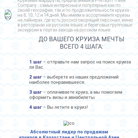
Круизные маршруты, предлагаемые в Premium Travel
Company - cамые интересные и популярные как по
своей географии, так и по продолжительности круиза -
на 8, 10, 12 и 14 дней. Мы имеем в ассортименте круизы
на лайнерах, где есть русскоговорящий персонал, меню
в ресторанах на русском языке, и береговые групповые
экскурсии в портах захода на русском языке.
ДО ВАШЕГО КРУИЗА МЕЧТЫ
ВСЕГО 4 ШАГА:
1 шаг
– отправьте нам запрос на поиск круиза
ля Вас.
2 шаг
– выберете из наших предложений
наиболее понравившееся.
3 шаг
– оплачиваете круиз, а мы помогаем
оформить визы и авиабилеты.
4 шаг
– Вы летите в круиз!
Абсолютный лидер по продажам
круизов в Казахстане и Центральной Азии