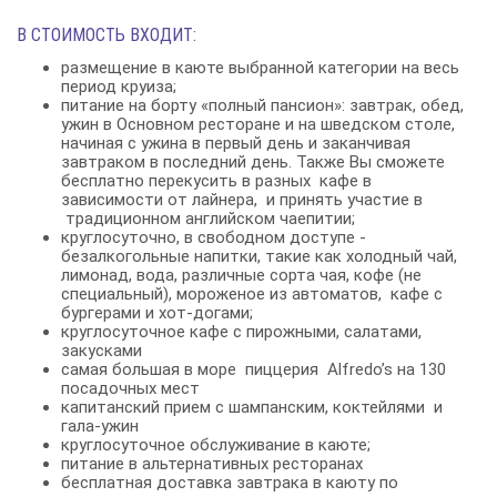
В СТОИМОСТЬ ВХОДИТ:
размещение в каюте выбранной категории на весь
период круиза;
питание на борту «полный пансион»: завтрак, обед,
ужин в Основном ресторане и на шведском столе,
начиная с ужина в первый день и заканчивая
завтраком в последний день. Также Вы сможете
бесплатно перекусить в разных кафе в
зависимости от лайнера, и принять участие в
традиционном английском чаепитии;
круглосуточно, в свободном доступе -
безалкогольные напитки, такие как холодный чай,
лимонад, вода, различные сорта чая, кофе (не
специальный), мороженое из автоматов, кафе с
бургерами и хот-догами;
круглосуточное кафе с пирожными, салатами,
закусками
самая большая в море пиццерия Alfredo’s на 130
посадочных мест
капитанский прием с шампанским, коктейлями и
гала-ужин
круглосуточное обслуживание в каюте;
питание в альтернативных ресторанах
бесплатная доставка завтрака в каюту по