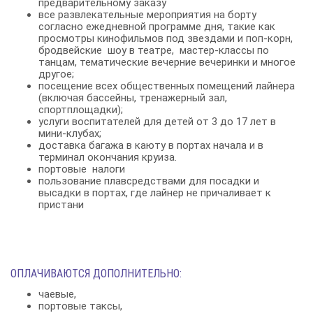
предварительному заказу
все развлекательные мероприятия на борту
согласно ежедневной программе дня, такие как
просмотры кинофильмов под звездами и поп-корн,
бродвейские шоу в театре, мастер-классы по
танцам, тематические вечерние вечеринки и многое
другое;
посещение всех общественных помещений лайнера
(включая бассейны, тренажерный зал,
спортплощадки);
услуги воспитателей для детей от 3 до 17 лет в
мини-клубах;
доставка багажа в каюту в портах начала и в
терминал окончания круиза.
портовые налоги
пользование плавсредствами для посадки и
высадки в портах, где лайнер не причаливает к
пристани
ОПЛАЧИВАЮТСЯ ДОПОЛНИТЕЛЬНО:
чаевые,
портовые таксы,