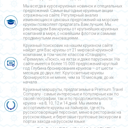
Мы всегда в курсе круизных новинок и специальных
предложений. Самые выгодные круизные акции
отражены на сайте. Регулярный анализ
изменяющихся ценовых предложений на морские
круизы позволяет предлагать Вам лучшее. Мы
рекомендуем Вам круизы от крупнейших круизных
компаний в мире, с новейшим флотом и самыми
продвинутыми инновациями.
Круизный поисковик на нашем круизном сайте
найдет для Вас круизы от 21 мировой круизной
компании, в том числе: классов «Стандарт»,
«Премиум», «Люкс», на яхтах и даже парусниках. На
сайте имеется более 15 000 предложений круглый
год. Глубина бронирования круизов – от шести
месяцев до двух лет. Кругосветные круизы
бронируются не менее, чем за 10 месяцев, до их
начала.
Круизные маршруты, предлагаемые в Premium Travel
Company - cамые интересные и популярные как по
своей географии, так и по продолжительности
круиза - на 8, 10, 12 и 14 дней. Мы имеем в
ассортименте круизы на лайнерах, где есть
русскоговорящий персонал, меню в ресторанах на
русском языке, и береговые групповые экскурсии в
портах захода на русском языке.