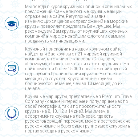
Мы всегда в курсе круизных новинок и специальных
предложений. Самые выгодные круизные акции
отражены на сайте. Регулярный анализ
изменяющихся ценовых предложений на морские
круизы позволяет предлагать Вам лучшее. Мы
рекомендуем Вам круизы от крупнейших круизных
компаний в мире, с новейшим флотом и самыми
продвинутыми инновациями.
Круизный поисковик на нашем круизном сайте
найдет для Вас круизы от 21 мировой круизной
компании, в том числе: классов «Стандарт»,
«Премиум», «Люкс», на яхтах и даже парусниках. На
сайте имеется более 15 000 предложений круглый
год. Глубина бронирования круизов – от шести
месяцев до двух лет. Кругосветные круизы
бронируются не менее, чем за 10 месяцев, до их
начала.
Круизные маршруты, предлагаемые в Premium Travel
Company - cамые интересные и популярные как по
своей географии, так и по продолжительности
круиза - на 8, 10, 12 и 14 дней. Мы имеем в
ассортименте круизы на лайнерах, где есть
русскоговорящий персонал, меню в ресторанах на
русском языке, и береговые групповые экскурсии в
портах захода на русском языке.