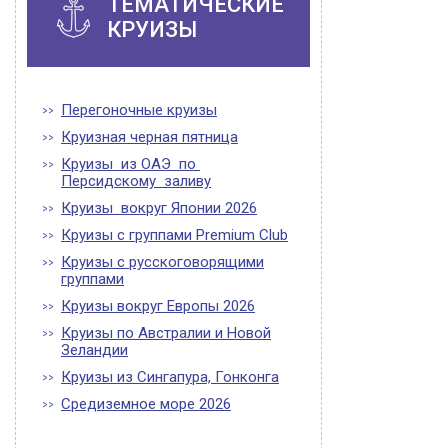
ТЕМАТИЧЕСКИЕ
КРУИЗЫ
Перегоночные круизы
Круизная черная пятница
Круизы из ОАЭ по
Персидскому заливу
Круизы вокруг Японии 2026
Круизы с группами Premium Club
Круизы с русскоговорящими
группами
Круизы вокруг Европы 2026
Круизы по Австралии и Новой
Зеландии
Круизы из Сингапура, Гонконга
Средиземное море 2026