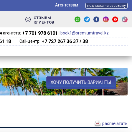
Агентствам
подписка на рассылку
ОТЗЫВЫ
КЛИЕНТОВ
+7 701 978 6101‬
 агентств:
|
book1@premiumtravel.kz
61 18
+7 727 267 36 37 / 38
Call-центр:
распечатать